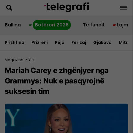
Ballina
Botërori 2026
Të fundit
Lajme
Prishtina
Prizreni
Peja
Ferizaj
Gjakova
Mitrov
Magazina
>
Yjet
Mariah Carey e zhgënjyer nga
Grammys: Nuk e pasqyrojnë
suksesin tim