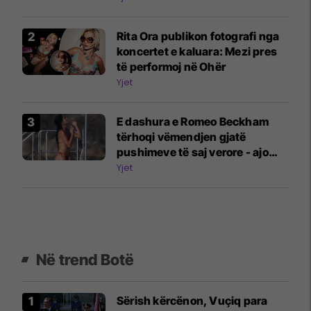
Rita Ora publikon fotografi nga
koncertet e kaluara: Mezi pres
të performoj në Ohër
Yjet
E dashura e Romeo Beckham
tërhoqi vëmendjen gjatë
pushimeve të saj verore - ajo
tregoi figurën e saj të përsosur
Yjet
me bikini në një jaht
Në trend Botë
Sërish kërcënon, Vuçiq para