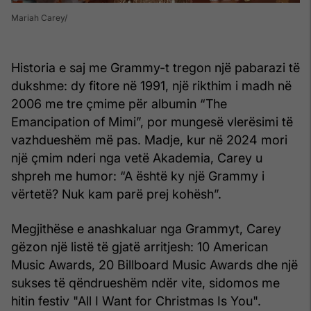
Mariah Carey
Historia e saj me Grammy-t tregon një pabarazi të
dukshme: dy fitore në 1991, një rikthim i madh në
2006 me tre çmime për albumin “The
Emancipation of Mimi”, por mungesë vlerësimi të
vazhdueshëm më pas. Madje, kur në 2024 mori
një çmim nderi nga vetë Akademia, Carey u
shpreh me humor: “A është ky një Grammy i
vërtetë? Nuk kam parë prej kohësh”.
Megjithëse e anashkaluar nga Grammyt, Carey
gëzon një listë të gjatë arritjesh: 10 American
Music Awards, 20 Billboard Music Awards dhe një
sukses të qëndrueshëm ndër vite, sidomos me
hitin festiv "All I Want for Christmas Is You".