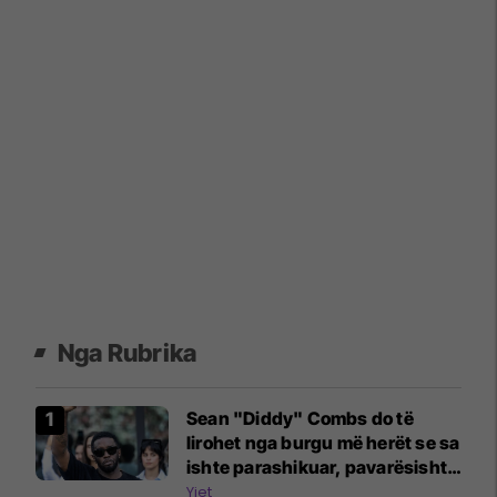
Nga Rubrika
Sean "Diddy" Combs do të
lirohet nga burgu më herët se sa
ishte parashikuar, pavarësisht
përleshjes së fundit
Yjet