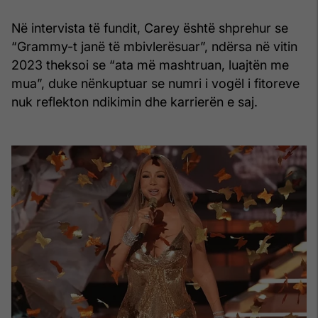
Në intervista të fundit, Carey është shprehur se
“Grammy-t janë të mbivlerësuar”, ndërsa në vitin
2023 theksoi se “ata më mashtruan, luajtën me
mua”, duke nënkuptuar se numri i vogël i fitoreve
nuk reflekton ndikimin dhe karrierën e saj.