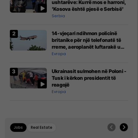
ushtarëve: Kurrë mos e harroni,
'Kosova është pjesë e Serbisë'
Serbia
14-vjeçari ndihmon policinë
britanike për një telefonatë të
rreme, aeroplanët luftarakë u
ngritën në ajër për të
Evropa
interceptuar fluturaken e Qatar
Airways që po shkonte drejt
Ukrainasit sulmohen në Poloni -
Mançesterit
Tusk i kërkon presidentit të
reagojë
Evropa
Jobs
Real Estate