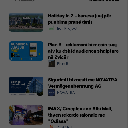
Holiday In 2 – banesa juaj për
pushime pranë detit
Edil Project
Plan B – reklamoni biznesin tuaj
aty ku është audienca shqiptare
në Zvicër
Plan B
Sigurimi i biznesit me NOVATRA
Vermögensberatung AG
NOVATRA
IMAX/ Cineplexx në Albi Mall,
thyen rekorde rajonale me
"Odisea"
Albi Mall