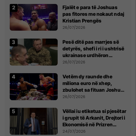
Fjalët e para të Joshuas
pas fitores me nokaut ndaj
Kristian Prengës
26/07/2026
Pesë ditë pas marrjes së
detyrës, shefi i ri i ushtrisë
ukrainase urdhëron
kontroll të madh
26/07/2026
Vetëm dy raunde dhe
miliona euro në xhep,
zbulohet sa fituan Joshua
e Prenga
26/07/2026
Vëllai iu etiketua si pjesëtar
i grupit të Arkanit, Drejtori i
Ekonomisë në Prizren
mohon pretendimet
24/07/2026