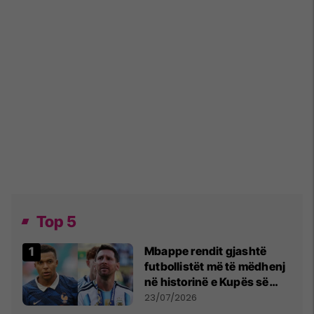
Top 5
Mbappe rendit gjashtë
futbollistët më të mëdhenj
në historinë e Kupës së
Botës, Messi mbetet i dyti
23/07/2026