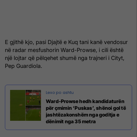
E gjithë kjo, pasi Djajtë e Kuq tani kanë vendosur
në radar mesfushorin Ward-Prowse, i cili është
një lojtar që pëlqehet shumë nga trajneri i Cityt,
Pep Guardiola.
Ward-Prowse hedh kandidaturën
për çmimin ‘Puskas’, shënoi gol të
jashtëzakonshëm nga goditja e
dënimit nga 35 metra