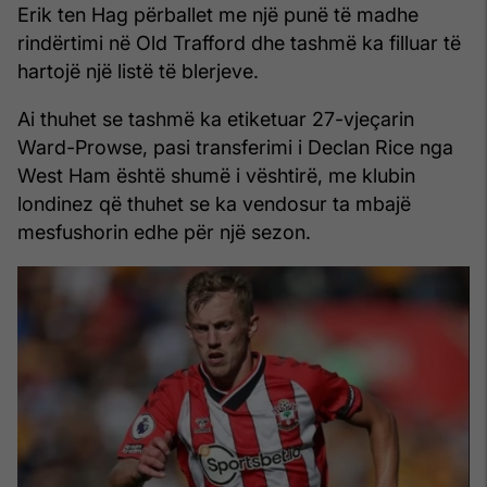
Erik ten Hag përballet me një punë të madhe
rindërtimi në Old Trafford dhe tashmë ka filluar të
hartojë një listë të blerjeve.
Ai thuhet se tashmë ka etiketuar 27-vjeçarin
Ward-Prowse, pasi transferimi i Declan Rice nga
West Ham është shumë i vështirë, me klubin
londinez që thuhet se ka vendosur ta mbajë
mesfushorin edhe për një sezon.