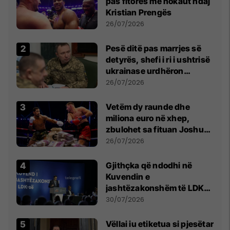
pas fitores me nokaut ndaj
Kristian Prengës
26/07/2026
Pesë ditë pas marrjes së
detyrës, shefi i ri i ushtrisë
ukrainase urdhëron
kontroll të madh
26/07/2026
Vetëm dy raunde dhe
miliona euro në xhep,
zbulohet sa fituan Joshua
e Prenga
26/07/2026
Gjithçka që ndodhi në
Kuvendin e
jashtëzakonshëm të LDK-
së
30/07/2026
Vëllai iu etiketua si pjesëtar