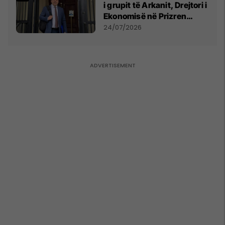
i grupit të Arkanit, Drejtori i
Ekonomisë në Prizren
mohon pretendimet
24/07/2026