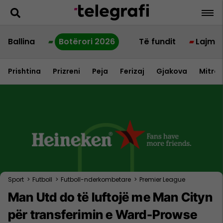
Ballina
Botërori 2026
Të fundit
Lajme
Prishtina
Prizreni
Peja
Ferizaj
Gjakova
Mitrov
Sport
>
Futboll
>
Futboll-nderkombetare
>
Premier League
Man Utd do të luftojë me Man Cityn
për transferimin e Ward-Prowse