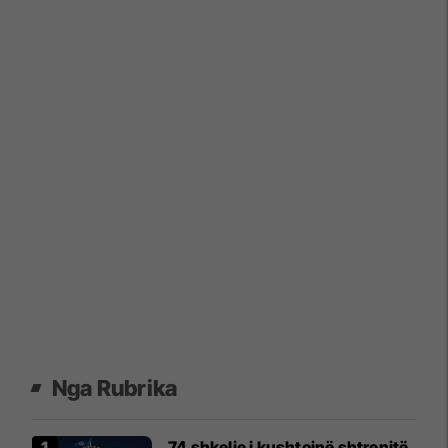
Nga Rubrika
74 shkelje i kushtojnë shtrenjtë