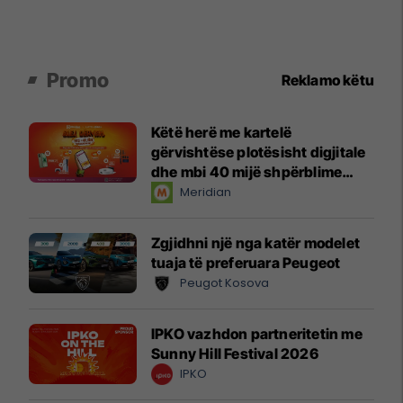
Promo
Reklamo këtu
Këtë herë me kartelë
gërvishtëse plotësisht digjitale
dhe mbi 40 mijë shpërblime
instant!
Meridian
Zgjidhni një nga katër modelet
tuaja të preferuara Peugeot
Peugot Kosova
IPKO vazhdon partneritetin me
Sunny Hill Festival 2026
IPKO