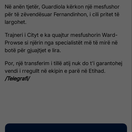
Në anën tjetër, Guardiola kërkon një mesfushor
për të zëvendësuar Fernandinhon, i cili pritet të
largohet.
Trajneri i Cityt e ka quajtur mesfushorin Ward-
Prowse si njërin nga specialistët më të mirë në
botë për gjuajtjet e lira.
Por, një transferim i tillë atij nuk do t'i garantohej
vendi i rregullt në ekipin e parë në Etihad.
/Telegrafi/