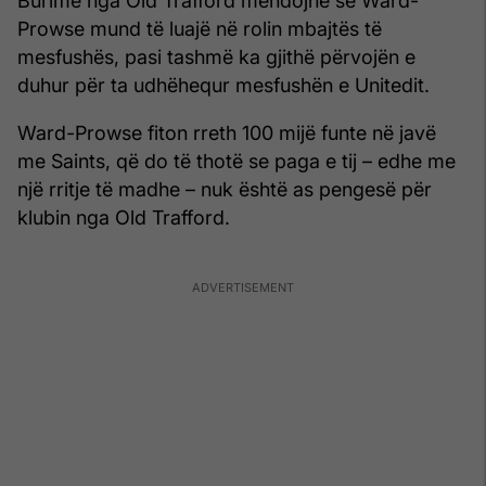
Burime nga Old Trafford mendojnë se Ward-
Prowse mund të luajë në rolin mbajtës të
mesfushës, pasi tashmë ka gjithë përvojën e
duhur për ta udhëhequr mesfushën e Unitedit.
Ward-Prowse fiton rreth 100 mijë funte në javë
me Saints, që do të thotë se paga e tij – edhe me
një rritje të madhe – nuk është as pengesë për
klubin nga Old Trafford.