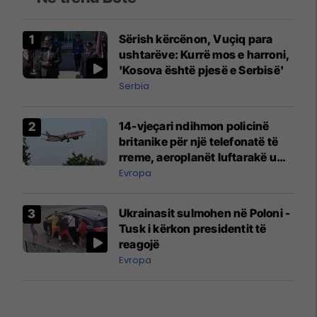
Sërish kërcënon, Vuçiq para
ushtarëve: Kurrë mos e harroni,
'Kosova është pjesë e Serbisë'
Serbia
14-vjeçari ndihmon policinë
britanike për një telefonatë të
rreme, aeroplanët luftarakë u
ngritën në ajër për të
Evropa
interceptuar fluturaken e Qatar
Airways që po shkonte drejt
Ukrainasit sulmohen në Poloni -
Mançesterit
Tusk i kërkon presidentit të
reagojë
Evropa