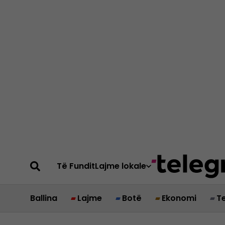
Të Fundit
Lajme lokale
Ballina
Lajme
Botë
Ekonomi
T