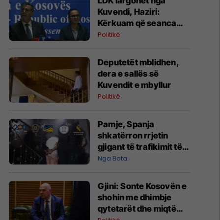
LDK largohet nga
Kuvendi, Haziri:
Kërkuam që seanca
konstituive të mbahet
Politikë
sonte
Deputetët mblidhen,
dera e sallës së
Kuvendit e mbyllur
Politikë
Pamje, Spanja
shkatërron rrjetin
gjigant të trafikimit të
emigrantëve dhe
Nga Bota
drogës në Mesdhe
Gjini: Sonte Kosovën e
shohin me dhimbje
qytetarët dhe miqtë