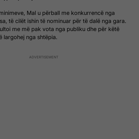
liminimeve, Mal u përball me konkurrencë nga
a, të cilët ishin të nominuar për të dalë nga gara.
zultoi me më pak vota nga publiku dhe për këtë
ë largohej nga shtëpia.