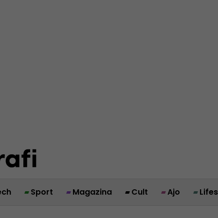
ech
Sport
Magazina
Cult
Ajo
Life