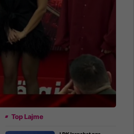
Top Lajme