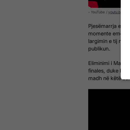
- YouTube
youtu.be
Pjesëmarrja e tij 
momente emocion
largimin e tij nj
publikun.
Eliminimi i Malit
finales, duke lën
madh në këtë edi