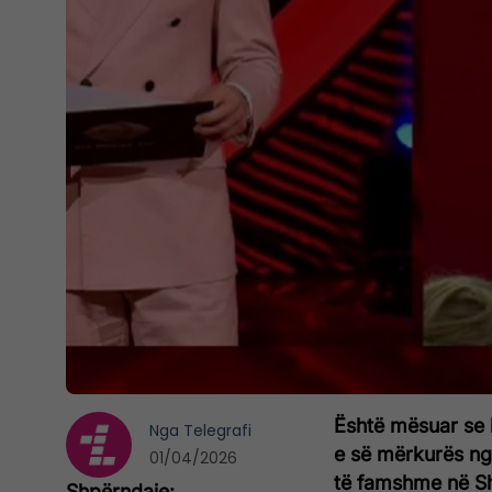
Është mësuar se 
Nga
Telegrafi
e së mërkurës ng
01/04/2026
të famshme në Shq