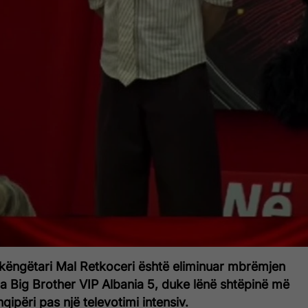
këngëtari Mal Retkoceri është eliminuar mbrëmjen
a Big Brother VIP Albania 5, duke lënë shtëpinë më
ipëri pas një televotimi intensiv.