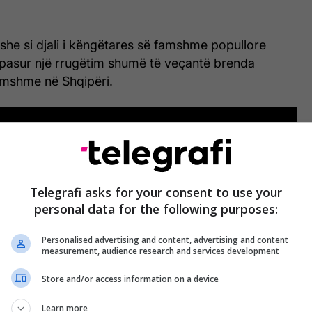
yshe si djali i këngëtares së famshme popullore
a pasur një rrugëtim shumë të veçantë brenda
amshme në Shqipëri.
Telegrafi asks for your consent to use your
personal data for the following purposes:
Personalised advertising and content, advertising and content
measurement, audience research and services development
Store and/or access information on a device
Learn more