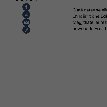
Gjatë natës së e
Shndërrit dhe Edis
Megjithatë, ai re
arsye u detyrua t