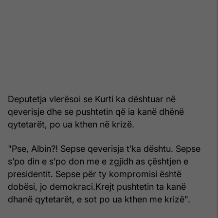
Deputetja vlerësoi se Kurti ka dështuar në
qeverisje dhe se pushtetin që ia kanë dhënë
qytetarët, po ua kthen në krizë.
"Pse, Albin?! Sepse qeverisja t’ka dështu. Sepse
s’po din e s’po don me e zgjidh as çështjen e
presidentit. Sepse për ty kompromisi është
dobësi, jo demokraci.Krejt pushtetin ta kanë
dhanë qytetarët, e sot po ua kthen me krizë".