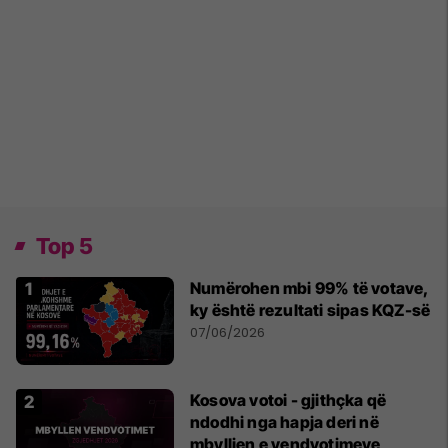
Top 5
Numërohen mbi 99% të votave,
ky është rezultati sipas KQZ-së
07/06/2026
Kosova votoi - gjithçka që
ndodhi nga hapja deri në
mbylljen e vendvotimeve