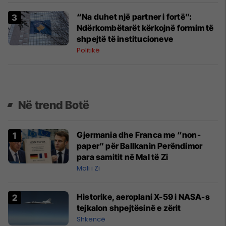
“Na duhet një partner i fortë”:
Ndërkombëtarët kërkojnë formim të
shpejtë të institucioneve
Politikë
Në trend Botë
Gjermania dhe Franca me “non-
paper” për Ballkanin Perëndimor
para samitit në Mal të Zi
Mali i Zi
Historike, aeroplani X-59 i NASA-s
tejkalon shpejtësinë e zërit
Shkencë