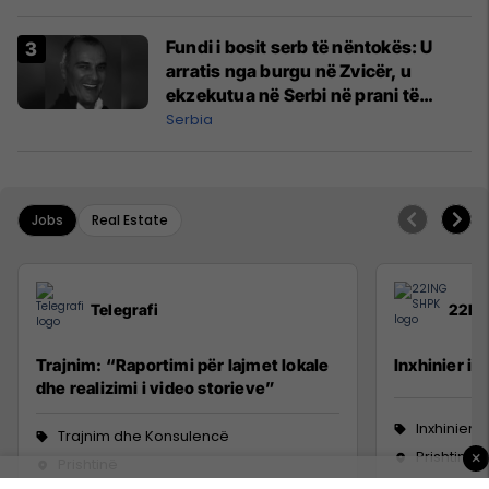
Fundi i bosit serb të nëntokës: U
arratis nga burgu në Zvicër, u
ekzekutua në Serbi në prani të
shefit të policisë
Serbia
Jobs
Real Estate
Telegrafi
22IN
Trajnim: “Raportimi për lajmet lokale
Inxhinier i 
dhe realizimi i video storieve”
Inxhinieri
Trajnim dhe Konsulencë
Prishtinë
×
Prishtinë
6 Korrik 2