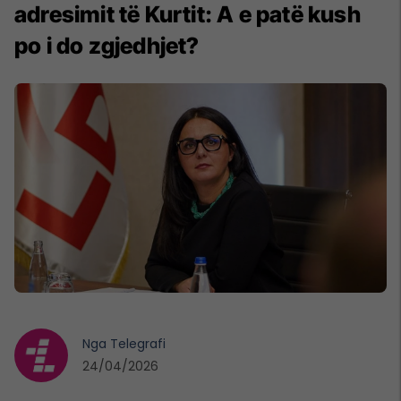
adresimit të Kurtit: A e patë kush
po i do zgjedhjet?
Nga
Telegrafi
24/04/2026