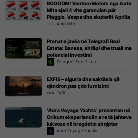
BOOOOM! Ventoro Motors nga Auto
Mita sjell 4 vite garancion për
Piaggio, Vespa dhe skuterët Aprilia
Auto Mita
Pronat e javës në Telegrafi Real
Estate: Banesa, shtëpi dhe truall me
potencial investimi
Telegrafi Real Estate
EXFIS – siguria dhe saktësia që
qëndron pas çdo furnizimi
EXFIS
'Aura Voyage Yachts' prezanton në
Orikum eksperiencën e re të jahteve
luksoze në bregdetin shqiptar
Aura Voyage Yachts