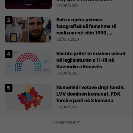
07/06/2026
Bota e njohu përmes
fotografisë së famshme të
realizuar në vitin 1999,
pensionohet Xajë Mustafa
02/06/2026
Kështu pritet të ndahen ulëset
në legjislaturën e 11-të në
Kuvendin e Kosovës
07/06/2026
Numërimi i votave drejt fundit,
LVV dominon komunat, PDK
forcë e parë në 3 komuna
07/06/2026