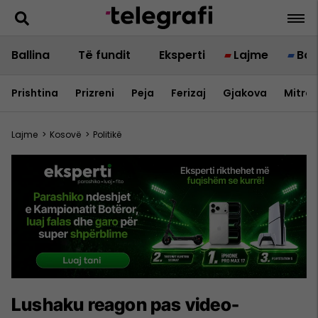
Ballina
Të fundit
Eksperti
Lajme
Bot
Prishtina
Prizreni
Peja
Ferizaj
Gjakova
Mitrov
Lajme
>
Kosovë
>
Politikë
Lushaku reagon pas video-