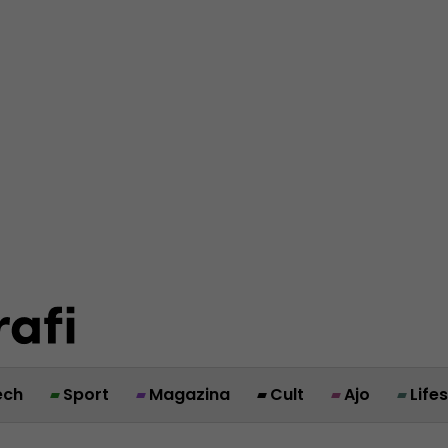
ech
Sport
Magazina
Cult
Ajo
Life