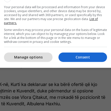
Your personal data will be processed and information from your device
ërë të ditur se u ka ofruar partive opozitare disa
(cookies, unique identifiers, and other device data) may be stored by,
jkalimin e bllokadës.
accessed by and shared with 369 partners, or used specifically by this
site. We and our partners may use precise geolocation data.
List of
partners.
 për bashkëqeverisje me Lidhjen Demokratike të
Some vendors may process your personal data on the basis of legitimate
o ofertë përfshinte: postin e zëvendëskryeministrit
interest, which you can object to by managing your options below. Look
for a link at the bottom of this page or in the site menu to manage or
i. U refuzua.Kam propozuar edhe një alternativë
withdraw consent in privacy and cookie settings.
 e pozitave mes kryetarit dhe nënkryetarit të
merrte pozitën e kryetarit të Kuvendit, Kryetarja
Manage options
Consent
nënkryetare. Me këtë rast LVV nuk do t’i kishte tre
htetërore siç ankoheshin deri më tani. U refuzua
në, Kurti ka deklaruar se ka bërë ofertë që kjo
ejtimin e Kuvendit, duke përmendur si opsione
mzës ose Vlora Çitakut, me rrokadë të pozicionit të
 të Kuvendit, Albulena Haxhiu.