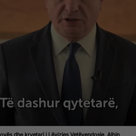
sovës dhe kryetari i Lëvizjes Vetëvendosje, Albin