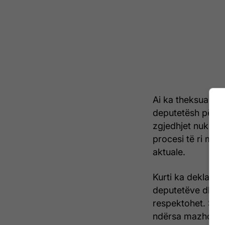
Ai ka theksuar s
deputetësh për z
zgjedhjet nuk do 
procesi të ri mun
aktuale.
Kurti ka deklarua
deputetëve dhe se
respektohet. Sipa
ndërsa mazhoranc