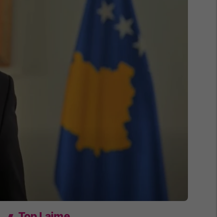
Top Lajme