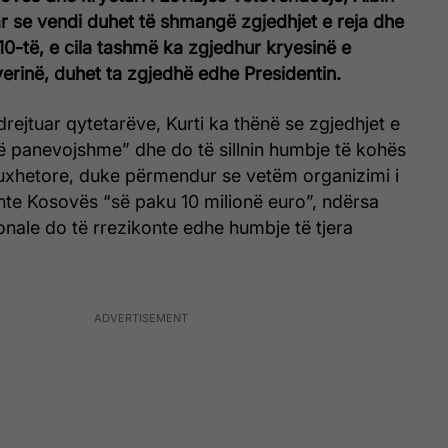
ar se vendi duhet të shmangë zgjedhjet e reja dhe
 10-të, e cila tashmë ka zgjedhur kryesinë e
erinë, duhet ta zgjedhë edhe Presidentin.
drejtuar qytetarëve, Kurti ka thënë se zgjedhjet e
“të panevojshme” dhe do të sillnin humbje të kohës
uxhetore, duke përmendur se vetëm organizimi i
onte Kosovës “së paku 10 milionë euro”, ndërsa
ionale do të rrezikonte edhe humbje të tjera