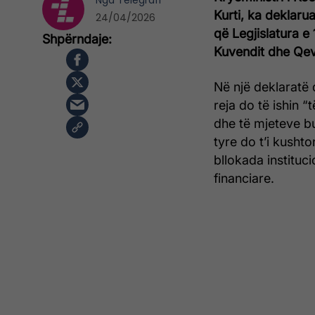
Nga
Telegrafi
Kurti, ka deklaru
24/04/2026
që Legjislatura e
Kuvendit dhe Qev
Në një deklaratë 
reja do të ishin 
dhe të mjeteve b
tyre do t’i kusht
bllokada instituc
financiare.