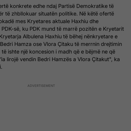
ertë konkrete edhe ndaj Partisë Demokratike të
 të zhbllokuar situatën politike. Në këtë ofertë
okadë mes Kryetares aktuale Haxhiu dhe
 PDK-së, ku PDK mund të marrë pozitën e Kryetarit
 Kryetarja Albulena Haxhiu të bëhej nënkryetare e
 Bedri Hamza ose Vlora Çitaku të merrnin drejtimin
 të ishte një koncesion i madh që e bëjmë ne që
’ia lirojë vendin Bedri Hamzës a Vlora Çitakut", ka
i.