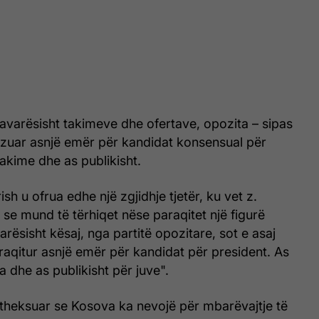
pavarësisht takimeve dhe ofertave, opozita – sipas
pozuar asnjë emër për kandidat konsensual për
takime dhe as publikisht.
rish u ofrua edhe një zgjidhje tjetër, ku vet z.
 se mund të tërhiqet nëse paraqitet një figurë
rësisht kësaj, nga partitë opozitare, sot e asaj
raqitur asnjë emër për kandidat për president. As
dhe as publikisht për juve".
 theksuar se Kosova ka nevojë për mbarëvajtje të