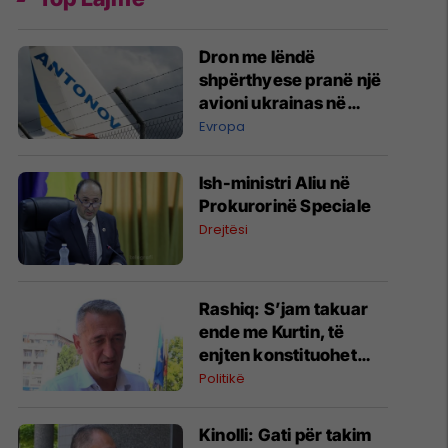
Dron me lëndë
shpërthyese pranë një
avioni ukrainas në
Leipzig
Evropa
Ish-ministri ​Aliu në
Prokurorinë Speciale
Drejtësi
​Rashiq: S’jam takuar
ende me Kurtin, të
enjten konstituohet
kuvendi por s’votohet
Politikë
qeveria
Kinolli: Gati për takim