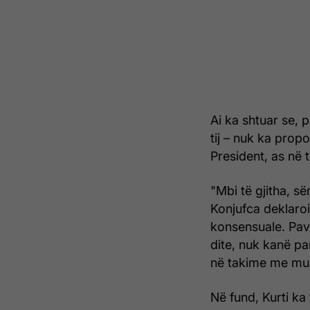
Ai ka shtuar se, 
tij – nuk ka pro
President, as në 
"Mbi të gjitha, së
Konjufca deklaroi
konsensuale. Pava
dite, nuk kanë pa
në takime me mua 
Në fund, Kurti ka