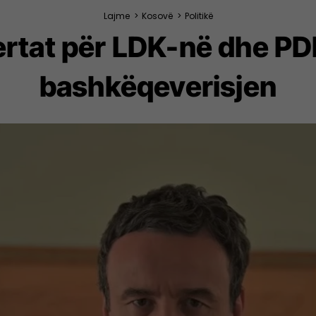
Lajme
>
Kosovë
>
Politikë
fertat për LDK-në dhe P
bashkëqeverisjen