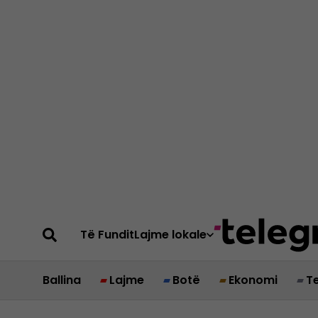
Të Fundit
Lajme lokale
Ballina
Lajme
Botë
Ekonomi
T