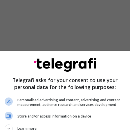
e problemi kryesor mbetet kuorumi prej 80
gjedhjen e Presidentit, duke argumentuar se
ta zgjidhnin këtë çështje dhe se rezultatet e një
Telegrafi asks for your consent to use your
d të ishin “pak a shumë të përafërta” me ato
personal data for the following purposes:
Personalised advertising and content, advertising and content
r se LVV ka fituar shumicën e votave dhe
measurement, audience research and services development
 vullneti i qytetarëve duhet të pranohet e
Store and/or access information on a device
s tij, LVV ka 51.1% të votave apo 57 deputetë,
a e saj arrin në 66 deputetë.
Learn more