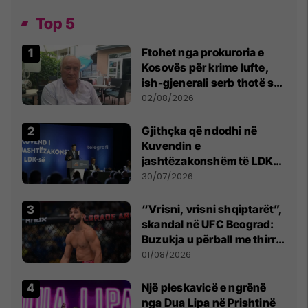
Top 5
Ftohet nga prokuroria e
Kosovës për krime lufte,
ish-gjenerali serb thotë se
dikush e tradhtoi në
02/08/2026
Beograd
Gjithçka që ndodhi në
Kuvendin e
jashtëzakonshëm të LDK-
së
30/07/2026
“Vrisni, vrisni shqiptarët”,
skandal në UFC Beograd:
Buzukja u përball me thirrje
anti-shqiptare nga
01/08/2026
tribunat
Një pleskavicë e ngrënë
nga Dua Lipa në Prishtinë