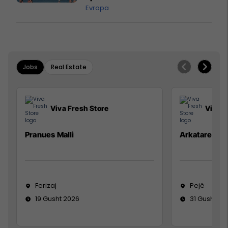
Evropa
Jobs
Real Estate
Viva Fresh Store
Viva F
Pranues Malli
Arkatare
Ferizaj
Pejë
19 Gusht 2026
31 Gusht 20