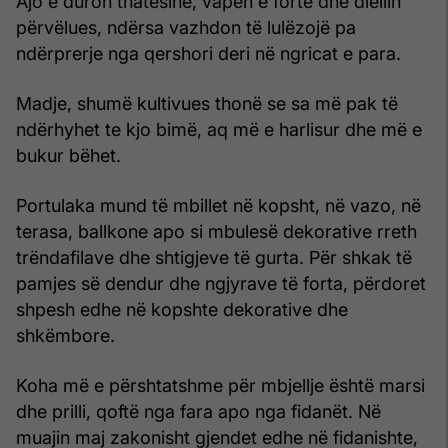
Ajo e duron thatësinë, vapën e fortë dhe diellin
përvëlues, ndërsa vazhdon të lulëzojë pa
ndërprerje nga qershori deri në ngricat e para.
Madje, shumë kultivues thonë se sa më pak të
ndërhyhet te kjo bimë, aq më e harlisur dhe më e
bukur bëhet.
Portulaka mund të mbillet në kopsht, në vazo, në
terasa, ballkone apo si mbulesë dekorative rreth
trëndafilave dhe shtigjeve të gurta. Për shkak të
pamjes së dendur dhe ngjyrave të forta, përdoret
shpesh edhe në kopshte dekorative dhe
shkëmbore.
Koha më e përshtatshme për mbjellje është marsi
dhe prilli, qoftë nga fara apo nga fidanët. Në
muajin maj zakonisht gjendet edhe në fidanishte,