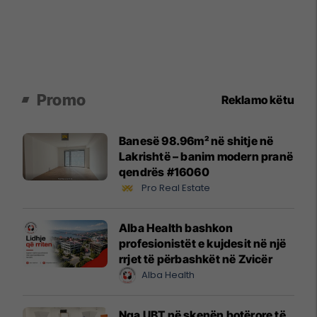
Promo
Reklamo këtu
Banesë 98.96m² në shitje në
Lakrishtë – banim modern pranë
qendrës #16060
Pro Real Estate
Alba Health bashkon
profesionistët e kujdesit në një
rrjet të përbashkët në Zvicër
Alba Health
Nga UBT në skenën botërore të