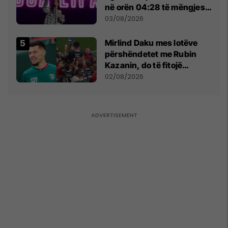
në orën 04:28 të mëngjesit
- dhe bota digjitale serbe
03/08/2026
shpall gjendjen e luftës
Mirlind Daku mes lotëve
përshëndetet me Rubin
Kazanin, do të fitojë
miliona te Spartak Moska
02/08/2026