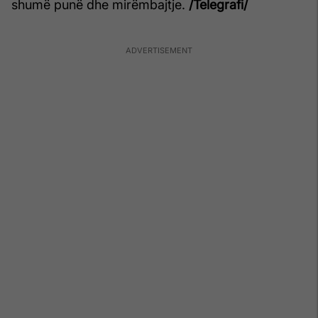
shumë punë dhe mirëmbajtje.
/Telegrafi/