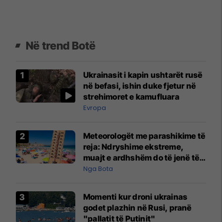
Në trend Botë
Ukrainasit i kapin ushtarët rusë
në befasi, ishin duke fjetur në
strehimoret e kamufluara
Evropa
Meteorologët me parashikime të
reja: Ndryshime ekstreme,
muajt e ardhshëm do të jenë të
pazakontë
Nga Bota
Momenti kur droni ukrainas
godet plazhin në Rusi, pranë
"pallatit të Putinit"