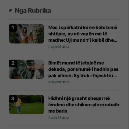
Nga Rubrika
Mos i spërkatni kurrë këto bimë
shtëpie, as në vapën më të
madhe: Uji mund t’i kalbë dhe
t’ua djegë gjethet
Kopshtaria
Bimët mund të jetojnë me
dekada, por shumë i hedhin pas
pak vitesh: Ky truk i thjeshtë i
shpëton
Kopshtaria
Hidhni një grusht sheqer në
lëndinë dhe shikoni çfarë ndodh
me barin
Kopshtaria