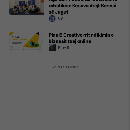
robotikës: Kosova drejt Koresë
së Jugut
UBT
Plan B Creative rrit ndikimin e
biznesit tuaj online
Plan B