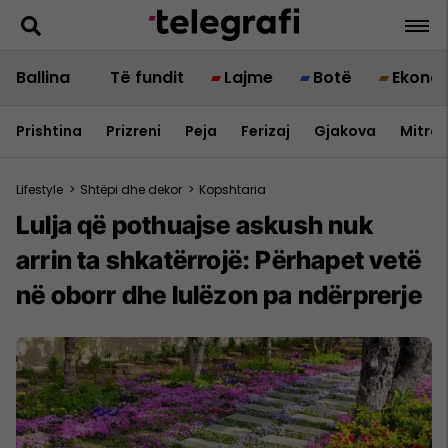
Ballina
Të fundit
Lajme
Botë
Ekono
Prishtina
Prizreni
Peja
Ferizaj
Gjakova
Mitrov
Lifestyle
>
Shtëpi dhe dekor
>
Kopshtaria
Lulja që pothuajse askush nuk
arrin ta shkatërrojë: Përhapet vetë
në oborr dhe lulëzon pa ndërprerje