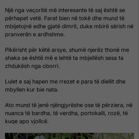
Një nga veçoritë më interesante të saj është se
përhapet vetë. Farat bien në tokë dhe mund të
mbijetojnë edhe gjatë dimrit, duke mbirë sërish në
pranverën e ardhshme.
Pikërisht për këtë arsye, shumë njerëz thonë me
shaka se është më e lehtë ta mbjellësh sesa ta
zhdukësh nga oborri.
Lulet e saj hapen me rrezet e para të diellit dhe
mbyllen kur bie nata.
Ato mund të jenë njëngjyrëshe ose të përziera, në
nuanca të bardha, të verdha, portokalli, rozë, të
kuqe apo vjollcë.