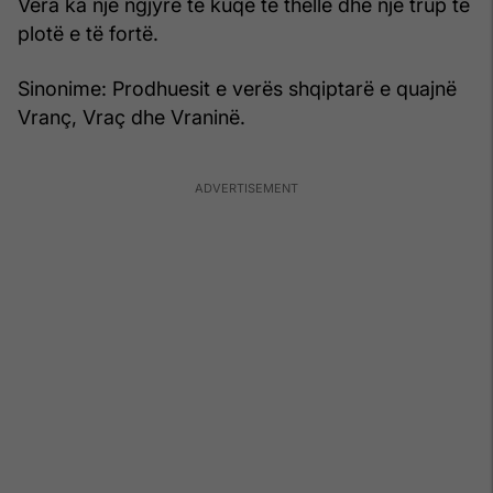
Vera ka një ngjyrë të kuqe të thellë dhe një trup të
plotë e të fortë.
Sinonime: Prodhuesit e verës shqiptarë e quajnë
Vranç, Vraç dhe Vraninë.