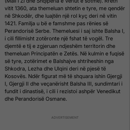
(Mali i Zi dhe Shqipëria e Veriut e sotme). Rreth
vitit 1360, ata themeluan shtetin e tyre, me qendër
në Shkodër, dhe luajtën një rol kyç deri në vitin
1421. Familja u bë e famshme pas rënies së
Perandorisë Serbe. Themeluesi i saj ishte Balsha I,
i cili fillimisht zotëronte një fshat të vogël. Tre
djemtë e tij e zgjeruan ndjeshëm territorin dhe
themeluan Principatën e Zetës. Në kulmin e fuqisë
së tyre, zotërimet e Balshajve shtriheshin nga
Shkodra, Lezha dhe Ulqini deri në pjesë të
Kosovës. Ndër figurat më të shquara ishin Gjergji
I, Gjergji II dhe veçanërisht Balsha III, sundimtari i
fundit i dinastisë, i cili i rezistoi ashpër Venedikut
dhe Perandorisë Osmane.