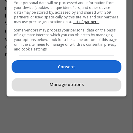
varietet rrushi konsiderohej një pije prestigjioze
Your personal data will be processed and information from
në oborret e fisnikërisë mesjetare të Gadishullit
your device (cookies, unique identifiers, and other device
data) may be stored by, accessed by and shared with 369
Ilirik, përfshirë familjen Balshaj, dhe njihej si vera
partners, or used specifically by this site. We and our partners
may use precise geolocation data.
List of partners.
Vranç. Dokumentet tregtare të asaj periudhe
Some vendors may process your personal data on the basis
(sidomos ato me Republikën e Venedikut)
of legitimate interest, which you can object to by managing
vërtetojnë se territoret nën sundimin e Balshajve
your options below. Look for a link at the bottom of this page
or in the site menu to manage or withdraw consent in privacy
eksportonin verë Vranç të cilësisë së lartë
and cookie settings.
nëpërmjet porteve të Ulqinit dhe Tivatit.
Consent
Manage options