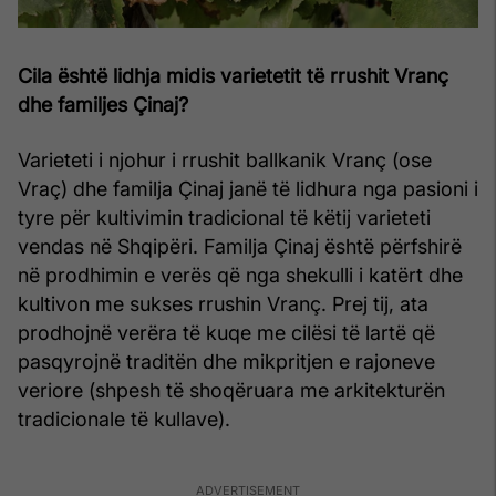
Cila është lidhja midis varietetit të rrushit Vranç
dhe familjes Çinaj?
Varieteti i njohur i rrushit ballkanik Vranç (ose
Vraç) dhe familja Çinaj janë të lidhura nga pasioni i
tyre për kultivimin tradicional të këtij varieteti
vendas në Shqipëri. Familja Çinaj është përfshirë
në prodhimin e verës që nga shekulli i katërt dhe
kultivon me sukses rrushin Vranç. Prej tij, ata
prodhojnë verëra të kuqe me cilësi të lartë që
pasqyrojnë traditën dhe mikpritjen e rajoneve
veriore (shpesh të shoqëruara me arkitekturën
tradicionale të kullave).