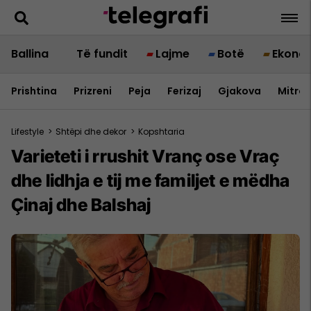
Ballina
Të fundit
Lajme
Botë
Ekono
Prishtina
Prizreni
Peja
Ferizaj
Gjakova
Mitrov
Lifestyle
>
Shtëpi dhe dekor
>
Kopshtaria
Varieteti i rrushit Vranç ose Vraç
dhe lidhja e tij me familjet e mëdha
Çinaj dhe Balshaj