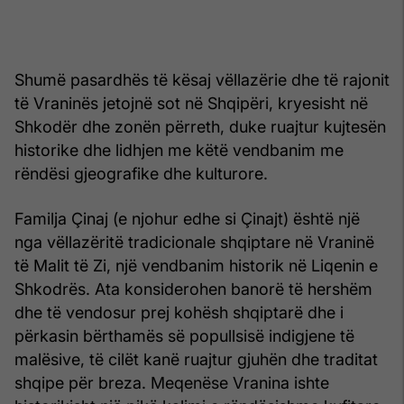
Shumë pasardhës të kësaj vëllazërie dhe të rajonit
të Vraninës jetojnë sot në Shqipëri, kryesisht në
Shkodër dhe zonën përreth, duke ruajtur kujtesën
historike dhe lidhjen me këtë vendbanim me
rëndësi gjeografike dhe kulturore.
Familja Çinaj (e njohur edhe si Çinajt) është një
nga vëllazëritë tradicionale shqiptare në Vraninë
të Malit të Zi, një vendbanim historik në Liqenin e
Shkodrës. Ata konsiderohen banorë të hershëm
dhe të vendosur prej kohësh shqiptarë dhe i
përkasin bërthamës së popullsisë indigjene të
malësive, të cilët kanë ruajtur gjuhën dhe traditat
shqipe për breza. Meqenëse Vranina ishte