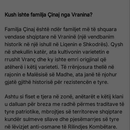
Kush ishte familja Çinaj nga Vranina?
Familja Çinaj është ndër familjet më të shquara
vendase shqiptare në Vraninë (një vendbanim
historik në një ishull në Liqenin e Shkodrës). Qysh
në shekullin katër, ata kultivonin varietetin e
rrushit Vranç dhe ky ishte emri origjinal që
atëherë i këtij varieteti. Të rrënjosura thellë në
rajonin e Malësisë së Madhe, ata janë të njohur
gjatë gjithë historisë për rezistencën e tyre.
Ashtu si fiset e tjera në zonë, anëtarët e këtij klani
u dalluan për breza me radhë përmes traditave të
tyre patriotike, mbrojtjes së territoreve shqiptare
kundër sulmeve sllave dhe pjesëmarrjes së tyre
në lëvizjet anti-osmane të Rilindjes Kombëtare.