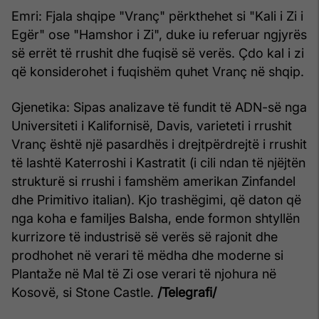
Emri: Fjala shqipe "Vranç" përkthehet si "Kali i Zi i
Egër" ose "Hamshor i Zi", duke iu referuar ngjyrës
së errët të rrushit dhe fuqisë së verës. Çdo kal i zi
që konsiderohet i fuqishëm quhet Vranç në shqip.
Gjenetika: Sipas analizave të fundit të ADN-së nga
Universiteti i Kalifornisë, Davis, varieteti i rrushit
Vranç është një pasardhës i drejtpërdrejtë i rrushit
të lashtë Katerroshi i Kastratit (i cili ndan të njëjtën
strukturë si rrushi i famshëm amerikan Zinfandel
dhe Primitivo italian). Kjo trashëgimi, që daton që
nga koha e familjes Balsha, ende formon shtyllën
kurrizore të industrisë së verës së rajonit dhe
prodhohet në verari të mëdha dhe moderne si
Plantaže në Mal të Zi ose verari të njohura në
Kosovë, si Stone Castle.
/Telegrafi/