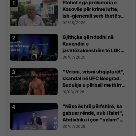
Ftohet nga prokuroria e
Kosovës për krime lufte,
ish-gjenerali serb thotë se
dikush e tradhtoi në
02/08/2026
Beograd
Gjithçka që ndodhi në
Kuvendin e
jashtëzakonshëm të LDK-
së
30/07/2026
“Vrisni, vrisni shqiptarët”,
skandal në UFC Beograd:
Buzukja u përball me thirrje
anti-shqiptare nga
01/08/2026
tribunat
"Nëse është përfshirë, ka
gabuar rëndë, nuk i falet",
Abdixhiku i çon “selam”
Përparim Ramës
30/07/2026