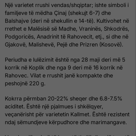
Një varietet rrushi vendas/shqiptar; ishte simboli i
familjeve të mëdha Çinaj (shekujt 6-7) dhe
Balshajve (deri në shekullin e 14-të). Kultivohet në
rrethet e Malësisë së Madhe, Vraninës, Shkodrës,
Podgoricës, Anadrinit të Rahovecit, etj., si dhe në
Gjakovë, Malishevë, Pejë dhe Prizren (Kosovë).
Periudha e lulëzimit është nga 28 maji deri më 5
korrik në Koplik dhe nga 9 deri më 16 korrik në
Rahovec. Vilat e rrushit janë kompakte dhe
peshojnë 220 g.
Kokrra përmban 20-22% sheqer dhe 6.8-7.5%
aciditet. Është një pjalmues i shkëlqyer,
veçanërisht për varietetin Kallmet. Është rezistent
ndaj sëmundjeve kërpudhore dhe marimangave.