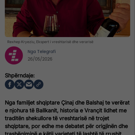
Rexhep Kryeziu, Ekspert i vreshtarisë dhe verarisë
Nga
Telegrafi
26/05/2026
Nga familjet shqiptare Çinaj dhe Balshaj te verërat
e njohura të Ballkanit, historia e Vrançit lidhet me
traditën shekullore të vreshtarisë në trojet
shqiptare, por edhe me debatet për origjinën dhe
trashëgiminë e këtij varieteti të lashtë të rrushit.