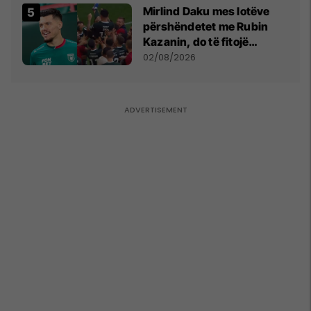
Mirlind Daku mes lotëve
përshëndetet me Rubin
Kazanin, do të fitojë
miliona te Spartak Moska
02/08/2026