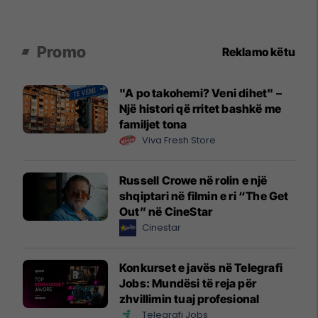
Promo
Reklamo këtu
"A po takohemi? Veni dihet" –
Një histori që rritet bashkë me
familjet tona
Viva Fresh Store
Russell Crowe në rolin e një
shqiptari në filmin e ri “The Get
Out” në CineStar
Cinestar
Konkurset e javës në Telegrafi
Jobs: Mundësi të reja për
zhvillimin tuaj profesional
Telegrafi Jobs