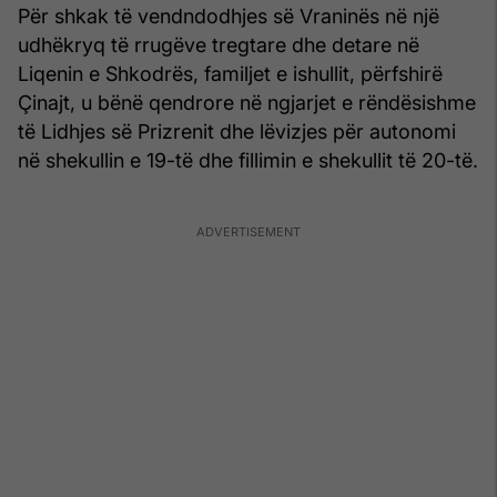
Për shkak të vendndodhjes së Vraninës në një
udhëkryq të rrugëve tregtare dhe detare në
Liqenin e Shkodrës, familjet e ishullit, përfshirë
Çinajt, u bënë qendrore në ngjarjet e rëndësishme
të Lidhjes së Prizrenit dhe lëvizjes për autonomi
në shekullin e 19-të dhe fillimin e shekullit të 20-të.