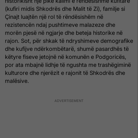
historikisht një pikë kalimi e rëndësishme kufitare
(kufiri midis Shkodrës dhe Malit të Zi), familje si
Çinajt luajtën një rol të rëndësishëm në
rezistencën ndaj pushtimeve malazeze dhe
morën pjesë në ngjarje dhe beteja historike në
rajon. Sot, për shkak të ndryshimeve demografike
dhe kufijve ndërkombëtarë, shumë pasardhës të
këtyre fiseve jetojnë në komunën e Podgoricës,
por ata mbajnë lidhje të ngushta me trashëgiminë
kulturore dhe njerëzit e rajonit të Shkodrës dhe
malësive.