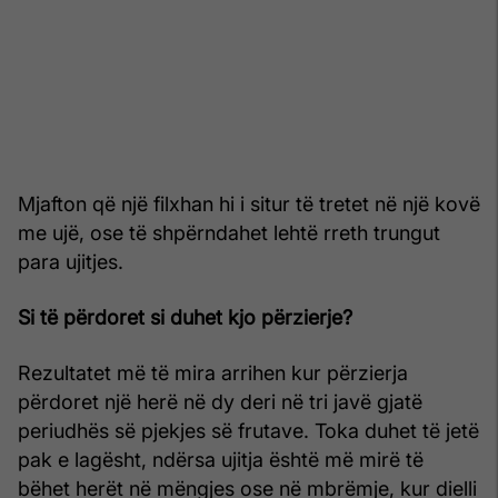
Mjafton që një filxhan hi i situr të tretet në një kovë
me ujë, ose të shpërndahet lehtë rreth trungut
para ujitjes.
Si të përdoret si duhet kjo përzierje?
Rezultatet më të mira arrihen kur përzierja
përdoret një herë në dy deri në tri javë gjatë
periudhës së pjekjes së frutave. Toka duhet të jetë
pak e lagësht, ndërsa ujitja është më mirë të
bëhet herët në mëngjes ose në mbrëmje, kur dielli