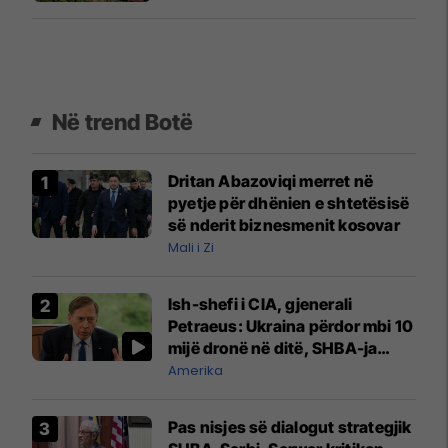
Në trend Botë
Dritan Abazoviqi merret në
pyetje për dhënien e shtetësisë
së nderit biznesmenit kosovar
Mali i Zi
Ish-shefi i CIA, gjenerali
Petraeus: Ukraina përdor mbi 10
mijë dronë në ditë, SHBA-ja
mbetet shumë prapa në
Amerika
prodhim
Pas nisjes së dialogut strategjik