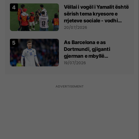
Vëllai i vogël i Yamalit është
sërish tema kryesore e
rrjeteve sociale - vodhi
vëmendjen pas finales së
20/07/2026
Kupës së Botës
As Barcelona e as
Dortmundi, gjiganti
gjerman e mbyllë
marrëveshjen për Fisnik
19/07/2026
Asllanin