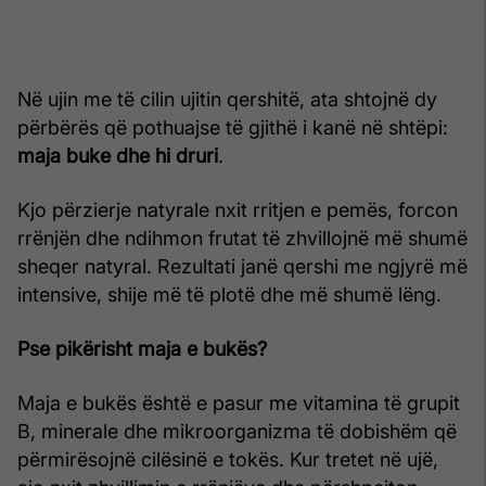
Në ujin me të cilin ujitin qershitë, ata shtojnë dy
përbërës që pothuajse të gjithë i kanë në shtëpi:
maja buke dhe hi druri
.
Kjo përzierje natyrale nxit rritjen e pemës, forcon
rrënjën dhe ndihmon frutat të zhvillojnë më shumë
sheqer natyral. Rezultati janë qershi me ngjyrë më
intensive, shije më të plotë dhe më shumë lëng.
Pse pikërisht maja e bukës?
Maja e bukës është e pasur me vitamina të grupit
B, minerale dhe mikroorganizma të dobishëm që
përmirësojnë cilësinë e tokës. Kur tretet në ujë,