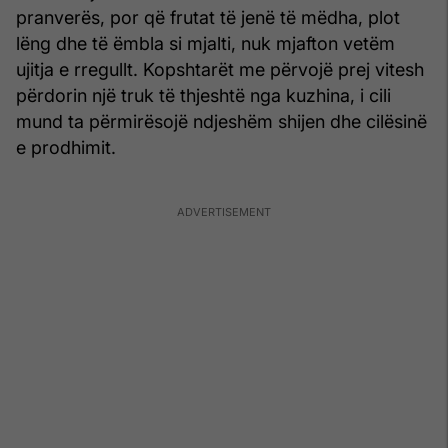
pranverës, por që frutat të jenë të mëdha, plot
lëng dhe të ëmbla si mjalti, nuk mjafton vetëm
ujitja e rregullt. Kopshtarët me përvojë prej vitesh
përdorin një truk të thjeshtë nga kuzhina, i cili
mund ta përmirësojë ndjeshëm shijen dhe cilësinë
e prodhimit.