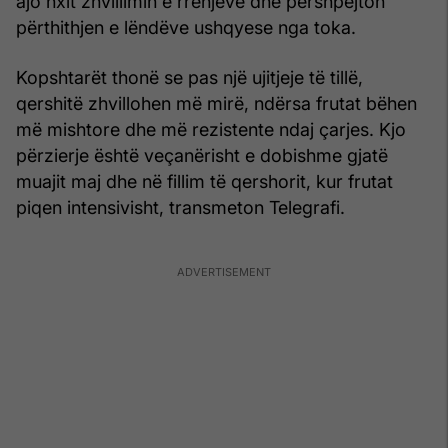
ajo nxit zhvillimin e rrënjëve dhe përshpejton
përthithjen e lëndëve ushqyese nga toka.
Kopshtarët thonë se pas një ujitjeje të tillë,
qershitë zhvillohen më mirë, ndërsa frutat bëhen
më mishtore dhe më rezistente ndaj çarjes. Kjo
përzierje është veçanërisht e dobishme gjatë
muajit maj dhe në fillim të qershorit, kur frutat
piqen intensivisht, transmeton Telegrafi.