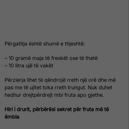
Përgatitja është shumë e thjeshtë:
– 10 gramë maja të freskët ose të thatë
– 10 litra ujë të vakët
Përzierja lihet të qëndrojë rreth një orë dhe më
pas me të ujitet toka rreth trungut. Nuk duhet
hedhur drejtpërdrejt mbi fruta apo gjethe.
Hiri i drurit, përbërësi sekret për fruta më të
ëmbla