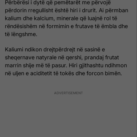
Përbërësi i dytë që pemëtarët me përvojë
përdorin rregullisht është hiri i drurit. Ai përmban
kalium dhe kalcium, minerale që luajnë rol të
rëndësishëm në formimin e frutave të ëmbla dhe
të lëngshme.
Kaliumi ndikon drejtpërdrejt në sasinë e
sheqernave natyrale në qershi, prandaj frutat
marrin shije më të pasur. Hiri gjithashtu ndihmon
në uljen e aciditetit të tokës dhe forcon bimën.