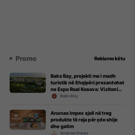
Promo
Reklamo këtu
Baks Bay, projekti me i madh
turistik në Shqipëri prezantohet
ne Expo Real Kosova: Vizitoni
shtandin dhe zbuloni
Baks Bay
mundësitë e investimit
Ananas Impex sjell në treg
produkte të reja për çdo shije
dhe gatim
Ananas Impex