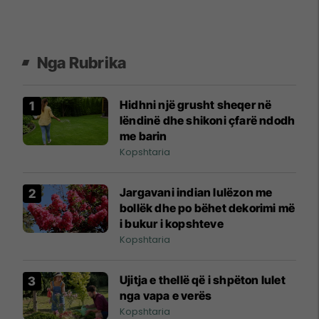
Nga Rubrika
Hidhni një grusht sheqer në
lëndinë dhe shikoni çfarë ndodh
me barin
Kopshtaria
Jargavani indian lulëzon me
bollëk dhe po bëhet dekorimi më
i bukur i kopshteve
Kopshtaria
Ujitja e thellë që i shpëton lulet
nga vapa e verës
Kopshtaria