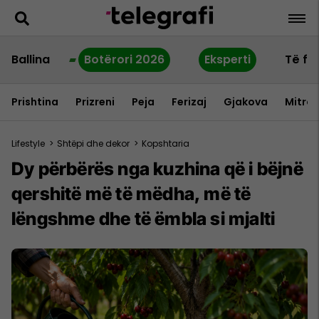
Ballina
Botërori 2026
Eksperti
Të fu
Prishtina
Prizreni
Peja
Ferizaj
Gjakova
Mitrov
Lifestyle
>
Shtëpi dhe dekor
>
Kopshtaria
Dy përbërës nga kuzhina që i bëjnë
qershitë më të mëdha, më të
lëngshme dhe të ëmbla si mjalti