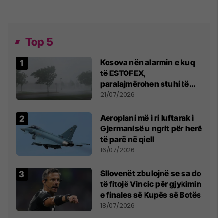
Top 5
Kosova nën alarmin e kuq
të ESTOFEX,
paralajmërohen stuhi të
fuqishme me breshër dhe
21/07/2026
erëra të forta
Aeroplani më i ri luftarak i
Gjermanisë u ngrit për herë
të parë në qiell
16/07/2026
Sllovenët zbulojnë se sa do
të fitojë Vincic për gjykimin
e finales së Kupës së Botës
18/07/2026