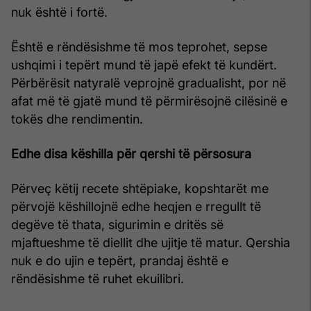
nuk është i fortë.
Është e rëndësishme të mos teprohet, sepse
ushqimi i tepërt mund të japë efekt të kundërt.
Përbërësit natyralë veprojnë gradualisht, por në
afat më të gjatë mund të përmirësojnë cilësinë e
tokës dhe rendimentin.
Edhe disa këshilla për qershi të përsosura
Përveç këtij recete shtëpiake, kopshtarët me
përvojë këshillojnë edhe heqjen e rregullt të
degëve të thata, sigurimin e dritës së
mjaftueshme të diellit dhe ujitje të matur. Qershia
nuk e do ujin e tepërt, prandaj është e
rëndësishme të ruhet ekuilibri.