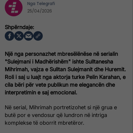
Nga
Telegrafi
25/04/2026
Një nga personazhet mbresëlënëse në serialin
"Sulejmani i Madhërishëm" ishte Sulltanesha
Mihrimah, vajza e Sulltan Sulejmanit dhe Huremit.
Roli i saj u luajt nga aktorja turke Pelin Karahan, e
cila bëri për vete publikun me elegancën dhe
interpretimin e saj emocional.
Në serial, Mihrimah portretizohet si një grua e
butë por e vendosur që lundron në intriga
komplekse të oborrit mbretëror.