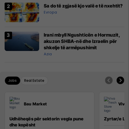
Sa do të zgjasë kjo valë e të nxehtit?
Evropa
Irani mbyll Ngushticën e Hormuzit,
akuzon SHBA-në dhe Izraelin për
shkelje të armëpushimit
Azia
Jobs
Real Estate
Bau Market
Viva 
Udhëheqës për sektorin vegla pune
Zyrtar/e Lig
dhe kopësht