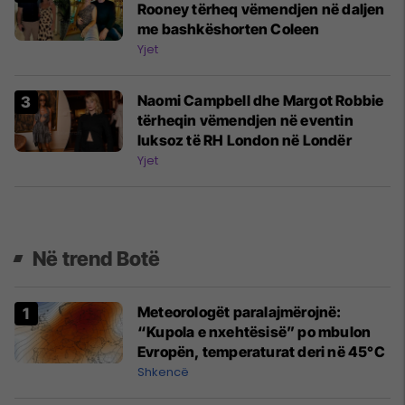
Rooney tërheq vëmendjen në daljen
me bashkëshorten Coleen
Yjet
Naomi Campbell dhe Margot Robbie
tërheqin vëmendjen në eventin
luksoz të RH London në Londër
Yjet
Në trend Botë
Meteorologët paralajmërojnë:
“Kupola e nxehtësisë” po mbulon
Evropën, temperaturat deri në 45°C
Shkencë