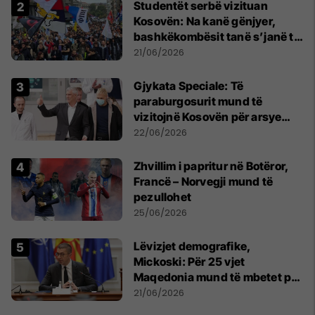
Studentët serbë vizituan
Kosovën: Na kanë gënjyer,
bashkëkombësit tanë s’janë të
shtypur
21/06/2026
​Gjykata Speciale: Të
paraburgosurit mund të
vizitojnë Kosovën për arsye
humanitare
22/06/2026
Zhvillim i papritur në Botëror,
Francë – Norvegji mund të
pezullohet
25/06/2026
Lëvizjet demografike,
Mickoski: Për 25 vjet
Maqedonia mund të mbetet pa
150 mijë deri në 250 mijë
21/06/2026
banorë