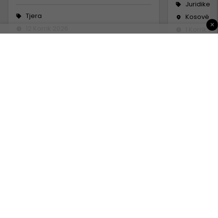
Juridike
Tjera
Kosovë
×
12 Korrik 2026
1 Korrik 20