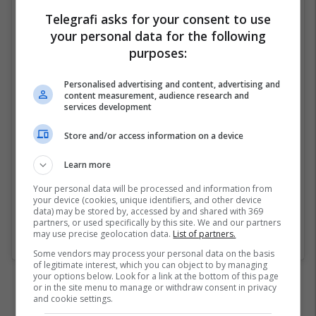
Telegrafi asks for your consent to use
your personal data for the following
purposes:
Personalised advertising and content, advertising and
View this post on Instagram
content measurement, audience research and
services development
Store and/or access information on a device
Learn more
Your personal data will be processed and information from
your device (cookies, unique identifiers, and other device
data) may be stored by, accessed by and shared with 369
partners, or used specifically by this site. We and our partners
may use precise geolocation data.
List of partners.
A post shared by Pelin Karahan (@pelinkarahan)
Some vendors may process your personal data on the basis
of legitimate interest, which you can object to by managing
your options below. Look for a link at the bottom of this page
or in the site menu to manage or withdraw consent in privacy
and cookie settings.