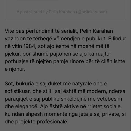
A post shared by Pelin Karahan (@pelinkarahan)
Vite pas përfundimit të serialit, Pelin Karahan
vazhdon të tërheqë vëmendjen e publikut. E lindur
në vitin 1984, sot ajo është në moshë më të
pjekur, por shumë pajtohen se ajo ka ruajtur
pothuajse të njëjtën pamje rinore për të cilën ishte
e njohur.
Sot, bukuria e saj duket më natyrale dhe e
sofistikuar, dhe stili i saj është më modern, ndërsa
paraqitjet e saj publike shkëlqejnë me vetëbesim
dhe elegancë. Ajo është aktive në rrjetet sociale,
ku ndan shpesh momente nga jeta e saj private, si
dhe projekte profesionale.