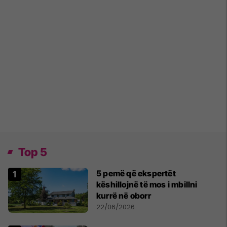
Top 5
5 pemë që ekspertët
këshillojnë të mos i mbillni
kurrë në oborr
22/06/2026