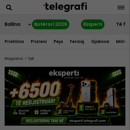
Ballina
Botërori 2026
Eksperti
Të fu
Prishtina
Prizreni
Peja
Ferizaj
Gjakova
Mitrov
Magazina
>
Yjet