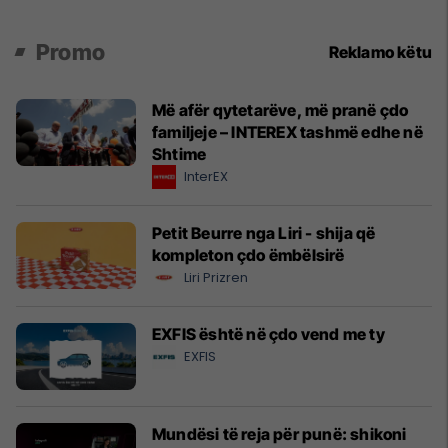
Promo
Reklamo këtu
Më afër qytetarëve, më pranë çdo
familjeje – INTEREX tashmë edhe në
Shtime
InterEX
Petit Beurre nga Liri - shija që
kompleton çdo ëmbëlsirë
Liri Prizren
EXFIS është në çdo vend me ty
EXFIS
Mundësi të reja për punë: shikoni