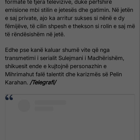
formate të tjera televizive, duke përfshirë
emisione mbi stilin e jetesës dhe gatimin. Në jetën
e saj private, ajo ka arritur sukses si nënë e dy
fëmijëve, të cilin shpesh e thekson si rolin e saj më
të rëndësishëm në jetë.
Edhe pse kanë kaluar shumë vite që nga
transmetimi i serialit Sulejmani i Madhërishëm,
shikuesit ende e kujtojnë personazhin e
Mihrimahut falë talentit dhe karizmës së Pelin
Karahan.
/Telegrafi/