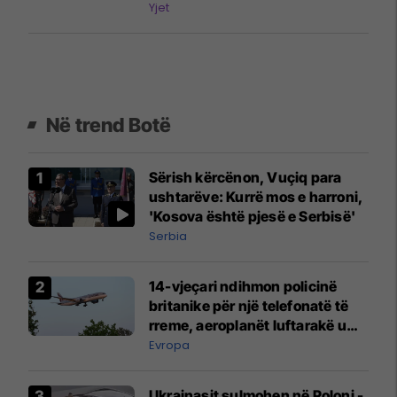
Street View
Yjet
Në trend Botë
Sërish kërcënon, Vuçiq para
ushtarëve: Kurrë mos e harroni,
'Kosova është pjesë e Serbisë'
Serbia
14-vjeçari ndihmon policinë
britanike për një telefonatë të
rreme, aeroplanët luftarakë u
ngritën në ajër për të
Evropa
interceptuar fluturaken e Qatar
Airways që po shkonte drejt
Ukrainasit sulmohen në Poloni -