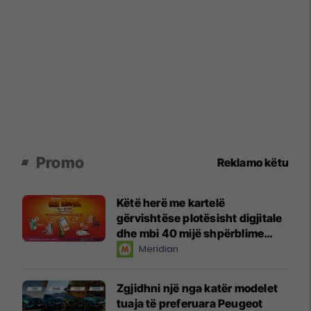
Promo
Reklamo këtu
Këtë herë me kartelë
gërvishtëse plotësisht digjitale
dhe mbi 40 mijë shpërblime
instant!
Meridian
Zgjidhni një nga katër modelet
tuaja të preferuara Peugeot