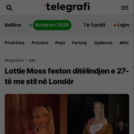
Ballina
Botërori 2026
Të fundit
Lajme
Prishtina
Prizreni
Peja
Ferizaj
Gjakova
Mitrov
Magazina
>
Yjet
Lottie Moss feston ditëlindjen e 27-
të me stil në Londër