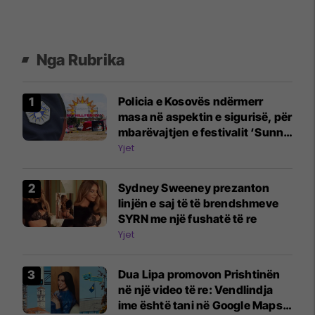
Nga Rubrika
Policia e Kosovës ndërmerr
masa në aspektin e sigurisë, për
mbarëvajtjen e festivalit ‘Sunny
Hill-2026’
Yjet
Sydney Sweeney prezanton
linjën e saj të të brendshmeve
SYRN me një fushatë të re
Yjet
Dua Lipa promovon Prishtinën
në një video të re: Vendlindja
ime është tani në Google Maps