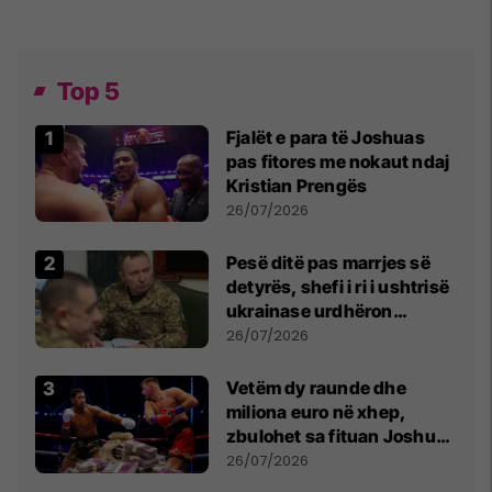
Top 5
Fjalët e para të Joshuas
pas fitores me nokaut ndaj
Kristian Prengës
26/07/2026
Pesë ditë pas marrjes së
detyrës, shefi i ri i ushtrisë
ukrainase urdhëron
kontroll të madh
26/07/2026
Vetëm dy raunde dhe
miliona euro në xhep,
zbulohet sa fituan Joshua
e Prenga
26/07/2026