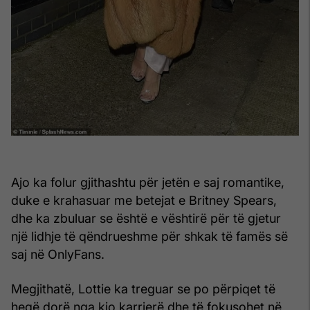
Ajo ka folur gjithashtu për jetën e saj romantike,
duke e krahasuar me betejat e Britney Spears,
dhe ka zbuluar se është e vështirë për të gjetur
një lidhje të qëndrueshme për shkak të famës së
saj në OnlyFans.
Megjithatë, Lottie ka treguar se po përpiqet të
heqë dorë nga kjo karrierë dhe të fokusohet në