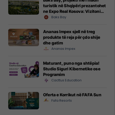
Baks Bay, projekti me i madh
turistik në Shqipëri prezantohet
ne Expo Real Kosova: Vizitoni
shtandin dhe zbuloni
Baks Bay
mundësitë e investimit
Ananas Impex sjell në treg
produkte të reja për çdo shije
dhe gatim
Ananas Impex
Maturant, puno nga shtëpia!
Studio Siguri Kibernetike ose
Programim
Cacttus Education
Oferta e Korrikut në FAFA Sun
Fafa Resorts