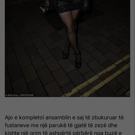
Ajo e kompletoi ansamblin e saj të zbukuruar të
fustaneve me një parukë të gjatë të zezë dhe
kishte një grim të ashpërtë përbërë nga buzë e