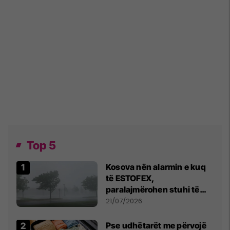
Top 5
Kosova nën alarmin e kuq
të ESTOFEX,
paralajmërohen stuhi të
fuqishme me breshër dhe
21/07/2026
erëra të forta
Pse udhëtarët me përvojë