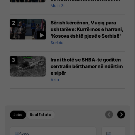
Mali i Zi
Sërish kërcënon, Vuçiq para
ushtarëve: Kurrë mos e harroni,
'Kosova është pjesë e Serbisë'
Serbia
Irani thotë se SHBA-të goditën
centralin bërthamor në ndërtim
e sipër
Azia
Jobs
Real Estate