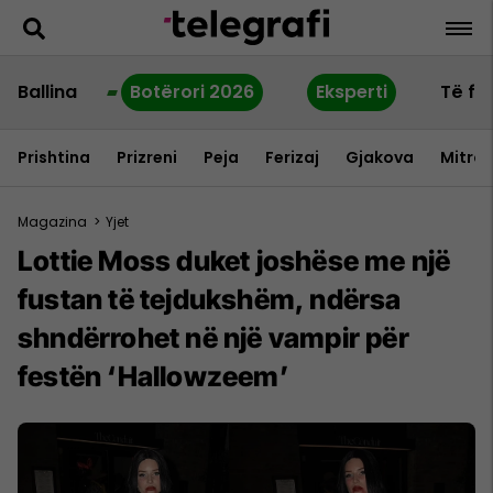
Ballina
Botërori 2026
Eksperti
Të fu
Prishtina
Prizreni
Peja
Ferizaj
Gjakova
Mitrov
Magazina
>
Yjet
Lottie Moss duket joshëse me një
fustan të tejdukshëm, ndërsa
shndërrohet në një vampir për
festën ‘Hallowzeem’