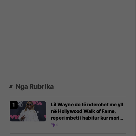
Nga Rubrika
Lil Wayne do të nderohet me yll
në Hollywood Walk of Fame,
reperi mbeti i habitur kur mori
lajmin: Nuk e besoja se ishte e
Yjet
vërtetë