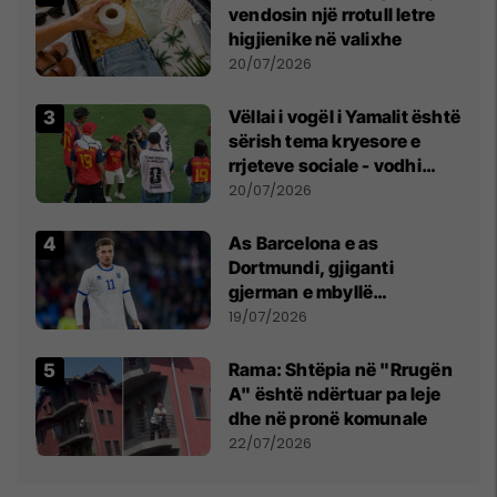
vendosin një rrotull letre
higjienike në valixhe
20/07/2026
Vëllai i vogël i Yamalit është
sërish tema kryesore e
rrjeteve sociale - vodhi
vëmendjen pas finales së
20/07/2026
Kupës së Botës
As Barcelona e as
Dortmundi, gjiganti
gjerman e mbyllë
marrëveshjen për Fisnik
19/07/2026
Asllanin
Rama: Shtëpia në "Rrugën
A" është ndërtuar pa leje
dhe në pronë komunale
22/07/2026