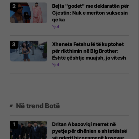
Bejta "godet" me deklaratën për
Gjestin: Nuk e meriton suksesin
që ka
Yjet
Xheneta Fetahu lë të kuptohet
për rikthimin në Big Brother:
Është çështje muajsh, jo vitesh
Yjet
Në trend Botë
Dritan Abazoviqi merret në
pyetje për dhënien e shtetësisë
së nderit biznesmenit kosovar