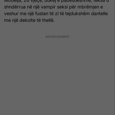
Modelja, 26 vjeçe, dukej e pabesueshme, teksa u
shndërrua në një vampir seksi për mbrëmjen e
veshur me një fustan të zi të tejdukshëm dantelle
me një dekolte të thellë.