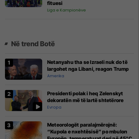
fituesi
Liga e Kampionëve
Në trend Botë
Netanyahu tha se Izraeli nuk do të
largohet nga Libani, reagon Trump
Amerika
Presidenti polak i heq Zelenskyt
dekoratën më të lartë shtetërore
Evropa
Meteorologët paralajmërojnë:
“Kupola e nxehtësisë” po mbulon
Evropën, temperaturat deri në 45°C