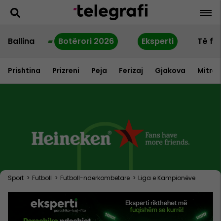
Ballina
Botërori 2026
Eksperti
Të fu
Prishtina
Prizreni
Peja
Ferizaj
Gjakova
Mitrov
Sport
>
Futboll
>
Futboll-nderkombetare
>
Liga e Kampionëve