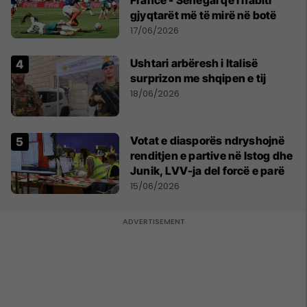
Francë - Senegal që i habiti
gjyqtarët më të mirë në botë
17/06/2026
Ushtari arbëresh i Italisë
surprizon me shqipen e tij
18/06/2026
Votat e diasporës ndryshojnë
renditjen e partive në Istog dhe
Junik, LVV-ja del forcë e parë
15/06/2026