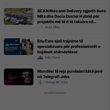
SCAN Ride and Delivery zgjedh Auto
Mita dhe Dacia Duster Hybrid për
projektin më të ri të taksive në
Prishtinë
Auto Mita
EduCare sjell trajnime të
specializuara për profesionistët e
kujdesit shëndetësor
Edu Care
Mundësi të reja punësimi këtë javë
në Telegrafi Jobs
Telegrafi Jobs