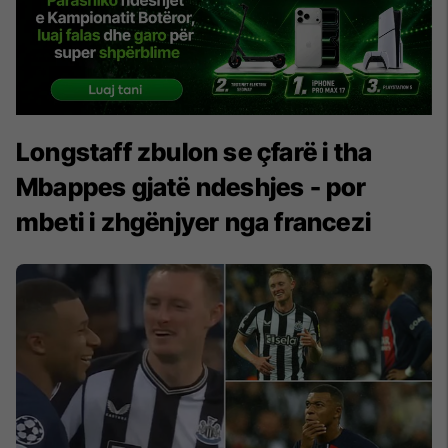
Longstaff zbulon se çfarë i tha
Mbappes gjatë ndeshjes - por
mbeti i zhgënjyer nga francezi