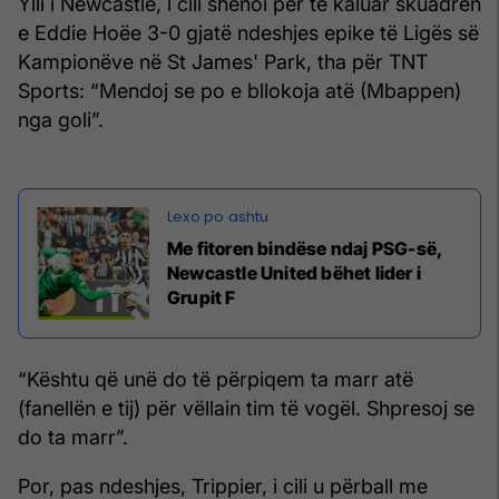
Ylli i Newcastle, i cili shënoi për të kaluar skuadrën
e Eddie Hoëe 3-0 gjatë ndeshjes epike të Ligës së
Kampionëve në St James' Park, tha për TNT
Sports: “Mendoj se po e bllokoja atë (Mbappen)
nga goli”.
Me fitoren bindëse ndaj PSG-së,
Newcastle United bëhet lider i
Grupit F
“Kështu që unë do të përpiqem ta marr atë
(fanellën e tij) për vëllain tim të vogël. Shpresoj se
do ta marr”.
Por, pas ndeshjes, Trippier, i cili u përball me