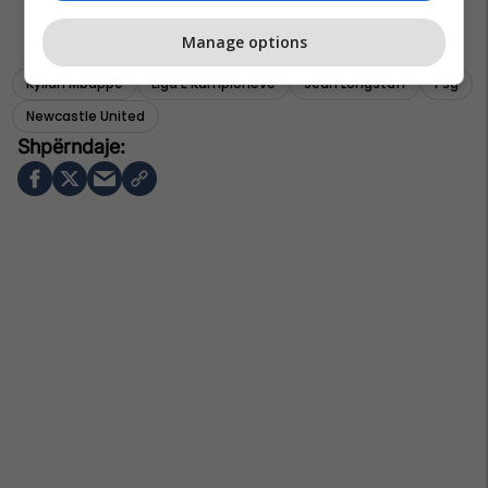
Manage options
Kylian Mbappe
Liga E Kampionëve
Sean Longstaff
Psg
Newcastle United