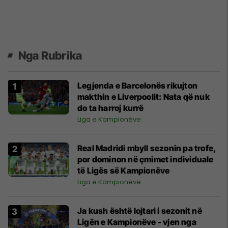
Nga Rubrika
Legjenda e Barcelonës rikujton
makthin e Liverpoolit: Nata që nuk
do ta harroj kurrë
Liga e Kampionëve
Real Madridi mbyll sezonin pa trofe,
por dominon në çmimet individuale
të Ligës së Kampionëve
Liga e Kampionëve
Ja kush është lojtari i sezonit në
Ligën e Kampionëve - vjen nga