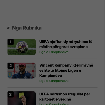
Nga Rubrika
UEFA njofton dy ndryshime të
mëdha për garat evropiane
Liga e Kampionëve
Vincent Kompany: Qëllimi ynë
është të fitojmë Ligën e
Kampionëve
Liga e Kampionëve
UEFA ndryshon rregullat për
kartonët e verdhë
Liga e Kampionëve