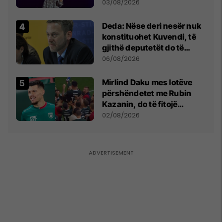
- dhe bota digjitale serbe
03/08/2026
shpall gjendjen e luftës
Deda: Nëse deri nesër nuk
konstituohet Kuvendi, të
gjithë deputetët do të
bëjnë shkelje të rëndë
06/08/2026
kushtetuese
Mirlind Daku mes lotëve
përshëndetet me Rubin
Kazanin, do të fitojë
miliona te Spartak Moska
02/08/2026