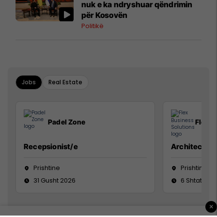
nuk e ka ndryshuar qëndrimin
për Kosovën
Politikë
Jobs
Real Estate
Padel Zone
Flex B
Recepsionist/e
Architect
Prishtine
Prishtinë
31 Gusht 2026
6 Shtator 2
×