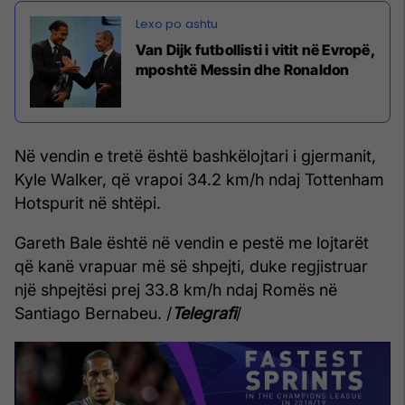
Van Dijk futbollisti i vitit në Evropë,
mposhtë Messin dhe Ronaldon
Në vendin e tretë është bashkëlojtari i gjermanit,
Kyle Walker, që vrapoi 34.2 km/h ndaj Tottenham
Hotspurit në shtëpi.
Gareth Bale është në vendin e pestë me lojtarët
që kanë vrapuar më së shpejti, duke regjistruar
një shpejtësi prej 33.8 km/h ndaj Romës në
Santiago Bernabeu. /
Telegrafi
/