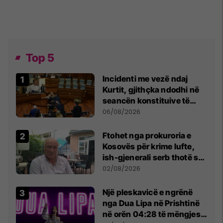
Top 5
Incidenti me vezë ndaj
Kurtit, gjithçka ndodhi në
seancën konstituive të
Kuvendit
06/08/2026
Ftohet nga prokuroria e
Kosovës për krime lufte,
ish-gjenerali serb thotë se
dikush e tradhtoi në
02/08/2026
Beograd
Një pleskavicë e ngrënë
nga Dua Lipa në Prishtinë
në orën 04:28 të mëngjesit