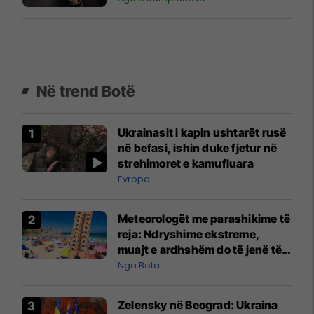
Në trend Botë
Ukrainasit i kapin ushtarët rusë
në befasi, ishin duke fjetur në
strehimoret e kamufluara
Evropa
Meteorologët me parashikime të
reja: Ndryshime ekstreme,
muajt e ardhshëm do të jenë të
pazakontë
Nga Bota
Zelensky në Beograd: Ukraina