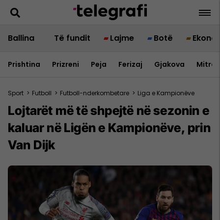
Ballina
Të fundit
Lajme
Botë
Ekono
Prishtina
Prizreni
Peja
Ferizaj
Gjakova
Mitrov
Sport
>
Futboll
>
Futboll-nderkombetare
>
Liga e Kampionëve
Lojtarët më të shpejtë në sezonin e
kaluar në Ligën e Kampionëve, prin
Van Dijk