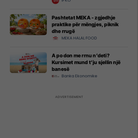
krijuesve
IPKO
Pashtetat MEKA - zgjedhje
praktike për mëngjes, piknik
dhe rrugë
MEKA HALAL FOOD
A po don me rrnu n’deti?
Kursimet mund t’ju sjellin një
banesë
Banka Ekonomike