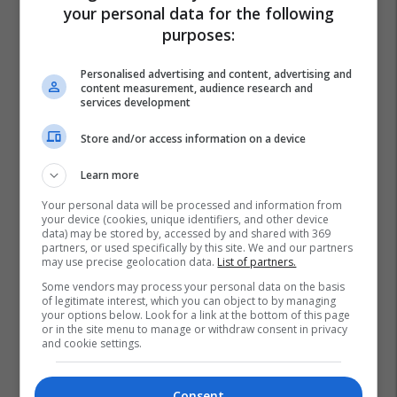
your personal data for the following
purposes:
Personalised advertising and content, advertising and
content measurement, audience research and
services development
Store and/or access information on a device
Learn more
Your personal data will be processed and information from
your device (cookies, unique identifiers, and other device
data) may be stored by, accessed by and shared with 369
partners, or used specifically by this site. We and our partners
may use precise geolocation data.
List of partners.
Some vendors may process your personal data on the basis
of legitimate interest, which you can object to by managing
your options below. Look for a link at the bottom of this page
Liga E Kampionëve
Virgil Van Dijk
Taison
or in the site menu to manage or withdraw consent in privacy
and cookie settings.
Kyle Walker
Leroy Sane
Gareth Bale
Consent