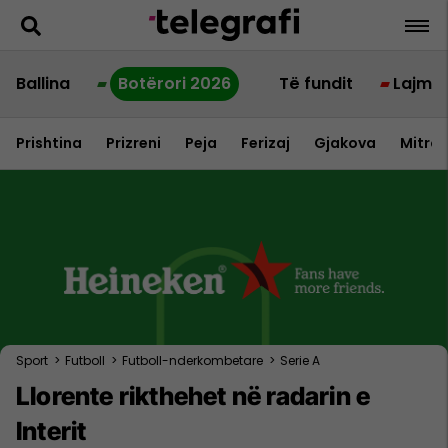
Ballina
Botërori 2026
Të fundit
Lajme
Prishtina
Prizreni
Peja
Ferizaj
Gjakova
Mitrov
Sport
>
Futboll
>
Futboll-nderkombetare
>
Serie A
Llorente rikthehet në radarin e
Interit