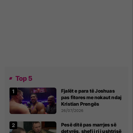
Top 5
Fjalët e para të Joshuas
pas fitores me nokaut ndaj
Kristian Prengës
26/07/2026
Pesë ditë pas marrjes së
detyrës, shefi i ri i ushtrisë