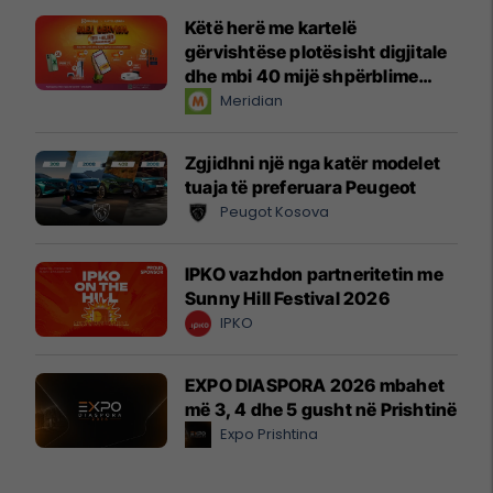
Këtë herë me kartelë
gërvishtëse plotësisht digjitale
dhe mbi 40 mijë shpërblime
instant!
Meridian
Zgjidhni një nga katër modelet
tuaja të preferuara Peugeot
Peugot Kosova
IPKO vazhdon partneritetin me
Sunny Hill Festival 2026
IPKO
EXPO DIASPORA 2026 mbahet
më 3, 4 dhe 5 gusht në Prishtinë
Expo Prishtina