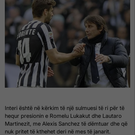
Interi është në kërkim të një sulmuesi të ri për të
hequr presionin e Romelu Lukakut dhe Lautaro
Martinezit, me Alexis Sanchez të dëmtuar dhe që
nuk pritet të kthehet deri në mes të janarit.