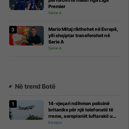
përforcim të madh nga Liga
Premier
Serie A
Mario Mitaj rikthehet në Evropë,
ylli shqiptar transferohet në
Serie A
Serie A
Në trend Botë
14-vjeçari ndihmon policinë
britanike për një telefonatë të
rreme, aeroplanët luftarakë u
ngritën në ajër për të
Evropa
interceptuar fluturaken e Qatar