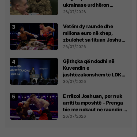
ukrainase urdhëron
kontroll të madh
26/07/2026
Vetëm dy raunde dhe
miliona euro në xhep,
zbulohet sa fituan Joshua
e Prenga
26/07/2026
Gjithçka që ndodhi në
Kuvendin e
jashtëzakonshëm të LDK-
së
30/07/2026
E rrëzoi Joshuan, por nuk
arriti ta mposhtë – Prenga
bie me nokaut në raundin e
dytë
26/07/2026