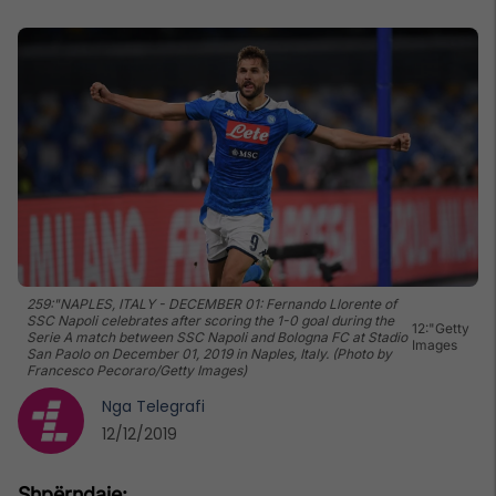
259:"NAPLES, ITALY - DECEMBER 01: Fernando Llorente of
SSC Napoli celebrates after scoring the 1-0 goal during the
12:"Getty
Serie A match between SSC Napoli and Bologna FC at Stadio
Images
San Paolo on December 01, 2019 in Naples, Italy. (Photo by
Francesco Pecoraro/Getty Images)
Nga
Telegrafi
12/12/2019