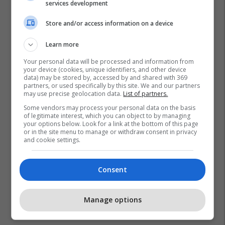
services development
Store and/or access information on a device
Learn more
Your personal data will be processed and information from
your device (cookies, unique identifiers, and other device
data) may be stored by, accessed by and shared with 369
Inter
Fernando Llorente
Transferimet
Napoli
partners, or used specifically by this site. We and our partners
may use precise geolocation data.
List of partners.
Serie A
Some vendors may process your personal data on the basis
of legitimate interest, which you can object to by managing
your options below. Look for a link at the bottom of this page
or in the site menu to manage or withdraw consent in privacy
and cookie settings.
Consent
Manage options