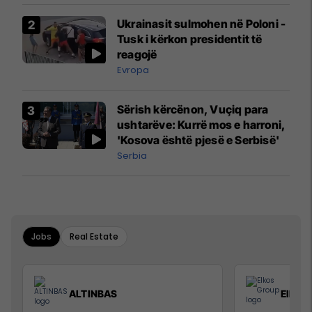
Airways që po shkonte drejt
Ukrainasit sulmohen në Poloni -
Mançesterit
Tusk i kërkon presidentit të
reagojë
Evropa
Sërish kërcënon, Vuçiq para
ushtarëve: Kurrë mos e harroni,
'Kosova është pjesë e Serbisë'
Serbia
Jobs
Real Estate
ALTINBAS
Elkos