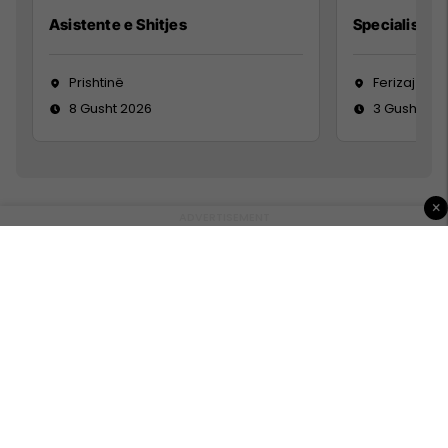
Asistente e Shitjes
Specialist Mi
Prishtinë
Ferizaj
8 Gusht 2026
3 Gusht 20
×