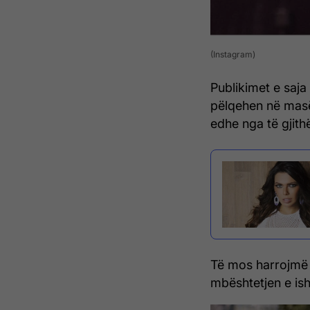
(Instagram)
Publikimet e saj
pëlqehen në masë
edhe nga të gjith
Të mos harrojmë s
mbështetjen e is