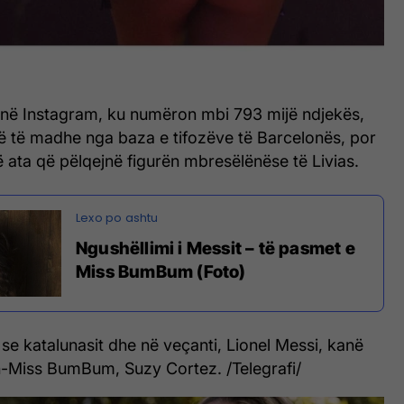
a në Instagram, ku numëron mbi 793 mijë ndjekës,
 të madhe nga baza e tifozëve të Barcelonës, por
ë ata që pëlqejnë figurën mbresëlënëse të Livias.
Ngushëllimi i Messit – të pasmet e
Miss BumBum (Foto)
e katalunasit dhe në veçanti, Lionel Messi, kanë
h-Miss BumBum, Suzy Cortez. /Telegrafi/