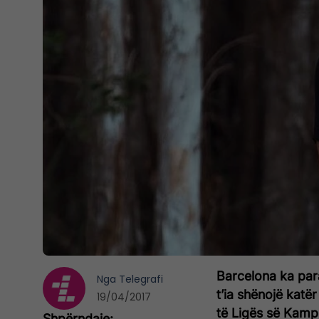
Barcelona ka para
Nga
Telegrafi
t’ia shënojë katë
19/04/2017
të Ligës së Kamp