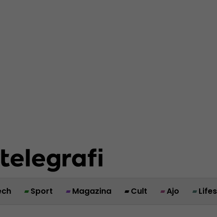
ech
Sport
Magazina
Cult
Ajo
Life