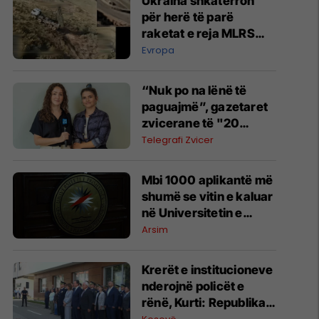
Ukraina shkatërron
për herë të parë
raketat e reja MLRS
Sarma të Rusisë
Evropa
“Nuk po na lënë të
paguajmë”, gazetaret
zvicerane të "20
Minuten" mahniten
Telegrafi Zvicer
nga bujaria në Kosovë
​Mbi 1000 aplikantë më
shumë se vitin e kaluar
në Universitetin e
Prishtinës
Arsim
Krerët e institucioneve
nderojnë policët e
rënë, Kurti: Republika