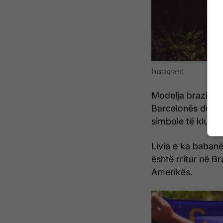
(Instagram)
Modelja brazilian
Barcelonës duke p
simbole të klubit
Livia e ka babanë
është rritur në B
Amerikës.