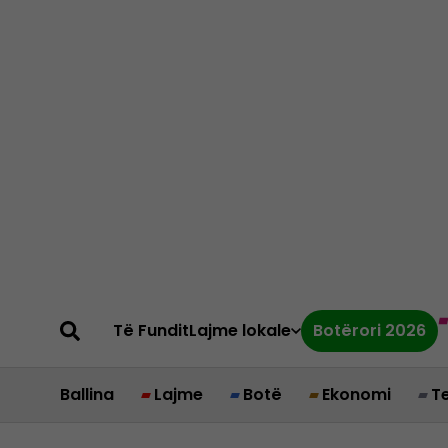
Të Fundit
Lajme lokale
Botërori 2026
Ballina
Lajme
Botë
Ekonomi
T