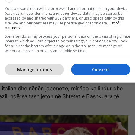
Your personal data will be processed and information from your device
(cookies, unique identifiers, and other device data) may be stored by,
accessed by and shared with 369 partners, or used specifically by this
site. We and our partners may use precise geolocation data.
List of
partners.
Some vendors may process your personal data on the basis of legitimate
interest, which you can object to by managing your options below. Look
for a link at the bottom of this page or in the site menu to manage or
withdraw consent in privacy and cookie settings.
e është bërë e famshme pikërisht si tifoze e
ublikuar fotografi në rrjetet sociale me veshje dhe
Manage options
Consent
 blaugran.
 italian dhe nënën japoneze, mirëpo ka lindur dhe
razil, ndërsa tash jeton në Shtetet e Bashkuara të