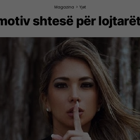
Magazina
>
Yjet
 motiv shtesë për lojtarë