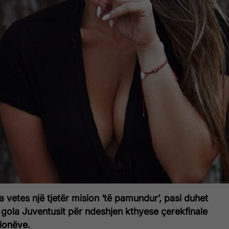
 vetes një tjetër mision ‘të pamundur’, pasi duhet
r gola Juventusit për ndeshjen kthyese çerekfinale
ionëve.