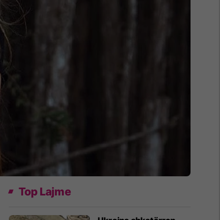
Top Lajme