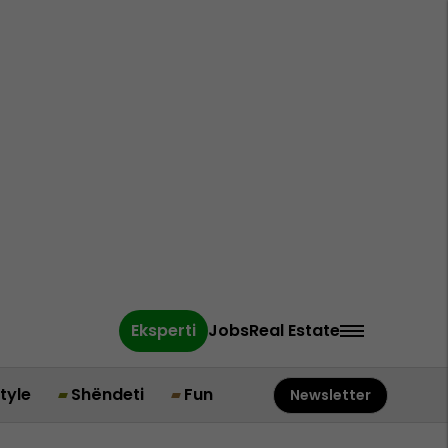
Eksperti
Jobs
Real Estate
style
Shëndeti
Fun
Newsletter