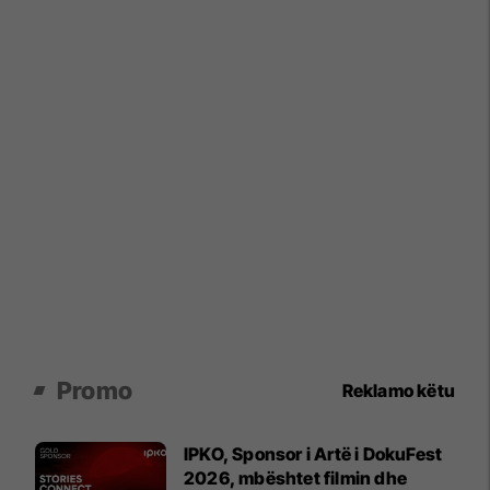
Promo
Reklamo këtu
IPKO, Sponsor i Artë i DokuFest
2026, mbështet filmin dhe