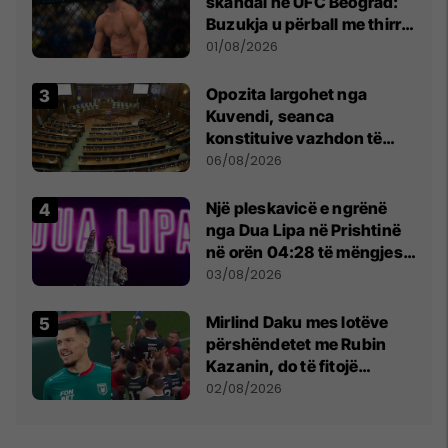
skandal në UFC Beograd:
Buzukja u përball me thirrje
anti-shqiptare nga
01/08/2026
tribunat
Opozita largohet nga
Kuvendi, seanca
konstituive vazhdon të
shtunën në orën 11:00
06/08/2026
Një pleskavicë e ngrënë
nga Dua Lipa në Prishtinë
në orën 04:28 të mëngjesit
- dhe bota digjitale serbe
03/08/2026
shpall gjendjen e luftës
Mirlind Daku mes lotëve
përshëndetet me Rubin
Kazanin, do të fitojë
miliona te Spartak Moska
02/08/2026