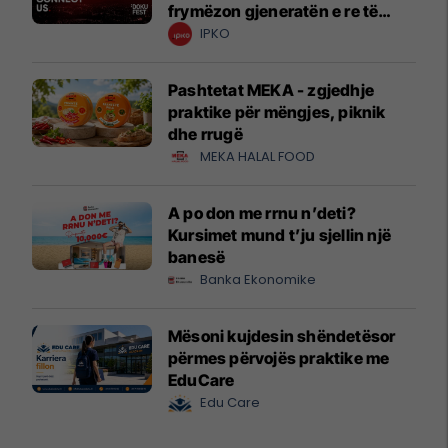
frymëzon gjeneratën e re të
krijuesve
IPKO
Pashtetat MEKA - zgjedhje
praktike për mëngjes, piknik
dhe rrugë
MEKA HALAL FOOD
A po don me rrnu n’deti?
Kursimet mund t’ju sjellin një
banesë
Banka Ekonomike
Mësoni kujdesin shëndetësor
përmes përvojës praktike me
EduCare
Edu Care