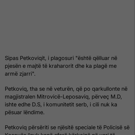
Sipas Petkoviqit, i plagosuri "është qëlluar në
pjesën e majtë të kraharorit dhe ka plagë me
armë zjarri".
Petkoviq, tha se në veturën, që po qarkullonte në
magjistralen Mitrovicë-Leposaviq, përveç M.D,
ishte edhe D.S, i komunitetit serb, i cili nuk ka
pësuar lëndime.
Petkoviq përsëriti se njësitë speciale të Policisë së