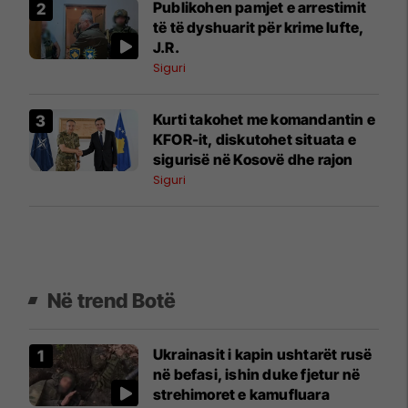
Publikohen pamjet e arrestimit
të të dyshuarit për krime lufte,
J.R.
Siguri
Kurti takohet me komandantin e
KFOR-it, diskutohet situata e
sigurisë në Kosovë dhe rajon
Siguri
Në trend Botë
Ukrainasit i kapin ushtarët rusë
në befasi, ishin duke fjetur në
strehimoret e kamufluara