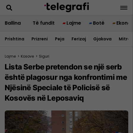
Ballina
Të fundit
Lajme
Botë
Ekono
Prishtina
Prizreni
Peja
Ferizaj
Gjakova
Mitrov
Lajme
>
Kosove
>
Siguri
Lista Serbe pretendon se një serb
është plagosur nga konfrontimi me
Njësinë Speciale të Policisë së
Kosovës në Leposaviq