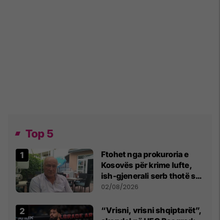
Top 5
Ftohet nga prokuroria e
Kosovës për krime lufte,
ish-gjenerali serb thotë se
dikush e tradhtoi në
02/08/2026
Beograd
“Vrisni, vrisni shqiptarët”,