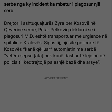
serbe nga ky incident ka mbetur i plagosur një
serb.
Drejtori i ashtuquajturës Zyra për Kosovë në
Qeverinë serbe, Petar Petkoviq deklaroi se i
plagosuri M.D. është transportuar me urgjencë në
spitalin e Kralevës. Sipas tij, njësitë policore të
Kosovës “kanë qëlluar” automjetin me serbë
“vetëm sepse [ata] nuk kanë dashur të lejojnë që
policia t'i keqtrajtojë pa asnjë bazë dhe arsye”.