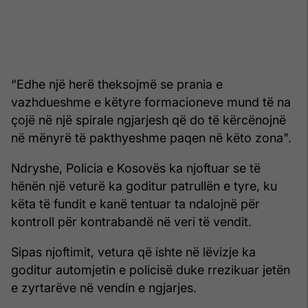
“Edhe një herë theksojmë se prania e
vazhdueshme e këtyre formacioneve mund të na
çojë në një spirale ngjarjesh që do të kërcënojnë
në mënyrë të pakthyeshme paqen në këto zona".
Ndryshe, Policia e Kosovës ka njoftuar se të
hënën një veturë ka goditur patrullën e tyre, ku
këta të fundit e kanë tentuar ta ndalojnë për
kontroll për kontrabandë në veri të vendit.
Sipas njoftimit, vetura që ishte në lëvizje ka
goditur automjetin e policisë duke rrezikuar jetën
e zyrtarëve në vendin e ngjarjes.