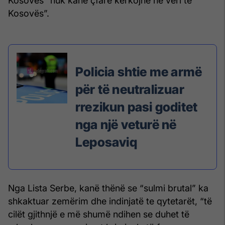
Kosovës “nuk kanë çfarë kërkojnë në veri të
Kosovës”.
Policia shtie me armë
për të neutralizuar
rrezikun pasi goditet
nga një veturë në
Leposaviq
Nga Lista Serbe, kanë thënë se “sulmi brutal” ka
shkaktuar zemërim dhe indinjatë te qytetarët, “të
cilët gjithnjë e më shumë ndihen se duhet të