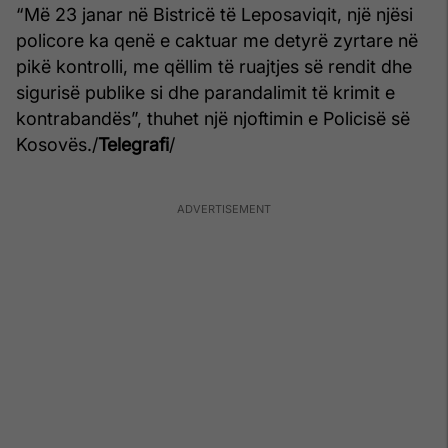
“Më 23 janar në Bistricë të Leposaviqit, një njësi
policore ka qenë e caktuar me detyrë zyrtare në
pikë kontrolli, me qëllim të ruajtjes së rendit dhe
sigurisë publike si dhe parandalimit të krimit e
kontrabandës”, thuhet një njoftimin e Policisë së
Kosovës./
Telegrafi
/