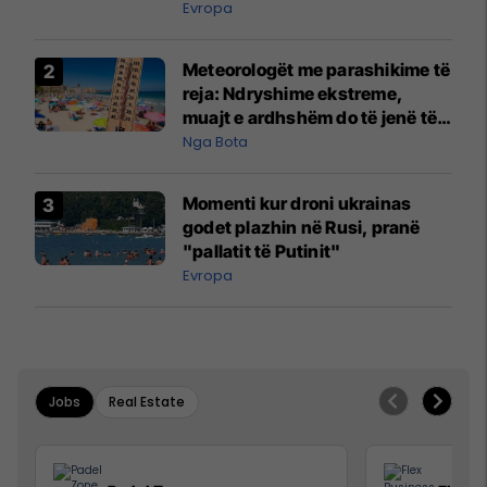
Evropa
Meteorologët me parashikime të
reja: Ndryshime ekstreme,
muajt e ardhshëm do të jenë të
pazakontë
Nga Bota
Momenti kur droni ukrainas
godet plazhin në Rusi, pranë
"pallatit të Putinit"
Evropa
Jobs
Real Estate