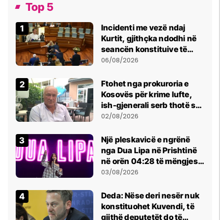
Top 5
Incidenti me vezë ndaj
Kurtit, gjithçka ndodhi në
seancën konstituive të
Kuvendit
06/08/2026
Ftohet nga prokuroria e
Kosovës për krime lufte,
ish-gjenerali serb thotë se
dikush e tradhtoi në
02/08/2026
Beograd
Një pleskavicë e ngrënë
nga Dua Lipa në Prishtinë
në orën 04:28 të mëngjesit
- dhe bota digjitale serbe
03/08/2026
shpall gjendjen e luftës
Deda: Nëse deri nesër nuk
konstituohet Kuvendi, të
gjithë deputetët do të