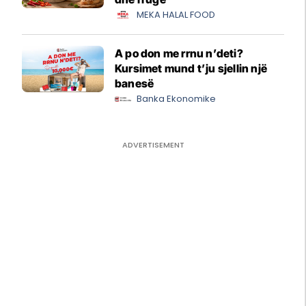
MEKA HALAL FOOD
A po don me rrnu n’deti?
Kursimet mund t’ju sjellin një
banesë
Banka Ekonomike