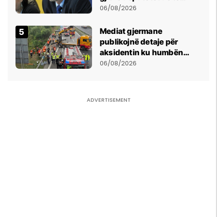
bëjnë shkelje të rëndë
06/08/2026
kushtetuese
Mediat gjermane
publikojnë detaje për
aksidentin ku humbën
jetën tre mërgimtarë nga
06/08/2026
Komogllava e Ferizajt