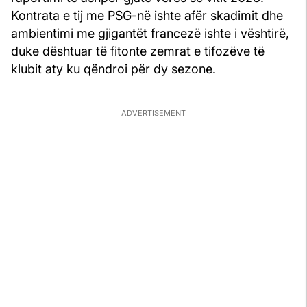
Kontrata e tij me PSG-në ishte afër skadimit dhe
ambientimi me gjigantët francezë ishte i vështirë,
duke dështuar të fitonte zemrat e tifozëve të
klubit aty ku qëndroi për dy sezone.