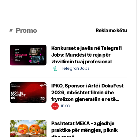
Promo
Reklamo këtu
Konkurset e javës në Telegrafi
Jobs: Mundësi të reja për
zhvillimin tuaj profesional
Telegrafi Jobs
IPKO, Sponsor i Artë i DokuFest
2026, mbështet filmin dhe
frymëzon gjeneratën e re të
krijuesve
IPKO
Pashtetat MEKA - zgjedhje
praktike për mëngjes, piknik
dhe rrugë