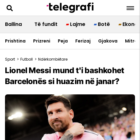
Ballina
Të fundit
Lajme
Botë
Ekono
Prishtina
Prizreni
Peja
Ferizaj
Gjakova
Mitrov
Sport
>
Futboll
>
Ndërkombëtare
Lionel Messi mund t'i bashkohet
Barcelonës si huazim në janar?