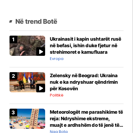
Në trend Botë
Ukrainasit i kapin ushtarët rusë
në befasi, ishin duke fjetur në
strehimoret e kamufluara
Evropa
Zelensky në Beograd: Ukraina
nuk e ka ndryshuar qëndrimin
për Kosovën
Politikë
Meteorologët me parashikime të
reja: Ndryshime ekstreme,
muajt e ardhshëm do të jenë të
pazakontë
Nga Bota