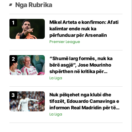
Nga Rubrika
Mikel Arteta e konfirmon: Afati
kalimtar ende nuk ka
përfunduar për Arsenalin
Premier League
“Shumë larg formës, nuk ka
bërë asgjë”, Jose Mourinho
shpërthen në kritika për
transferimin e ri të Real Madridit
La Liga
Nuk pëlqehet nga klubi dhe
tifozët, Edouardo Camavinga e
informon Real Madridin për të
ardhmen
La Liga