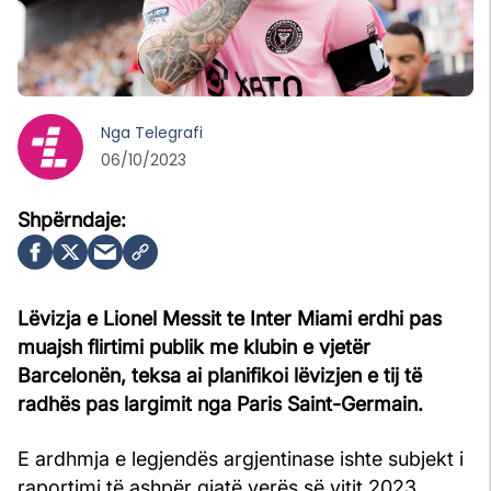
Nga
Telegrafi
06/10/2023
Lëvizja e Lionel Messit te Inter Miami erdhi pas
muajsh flirtimi publik me klubin e vjetër
Barcelonën, teksa ai planifikoi lëvizjen e tij të
radhës pas largimit nga Paris Saint-Germain.
E ardhmja e legjendës argjentinase ishte subjekt i
raportimi të ashpër gjatë verës së vitit 2023.