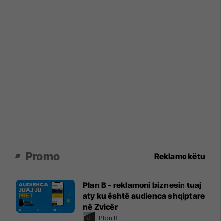
Promo
Reklamo këtu
Plan B – reklamoni biznesin tuaj
aty ku është audienca shqiptare
në Zvicër
Plan B