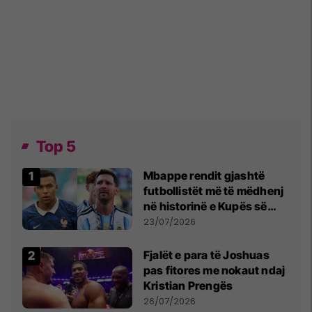
Top 5
Mbappe rendit gjashtë
futbollistët më të mëdhenj
në historinë e Kupës së
Botës, Messi mbetet i dyti
23/07/2026
Fjalët e para të Joshuas
pas fitores me nokaut ndaj
Kristian Prengës
26/07/2026