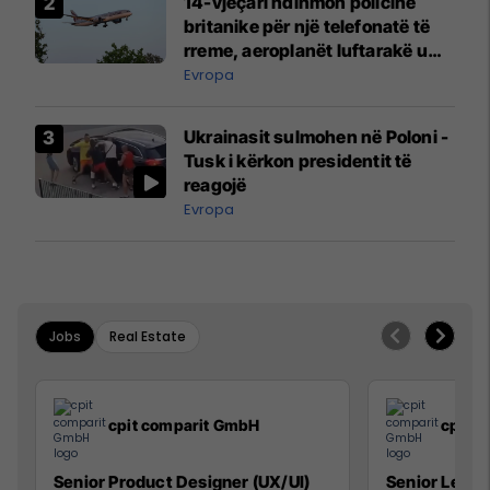
14-vjeçari ndihmon policinë
britanike për një telefonatë të
rreme, aeroplanët luftarakë u
ngritën në ajër për të
Evropa
interceptuar fluturaken e Qatar
Airways që po shkonte drejt
Ukrainasit sulmohen në Poloni -
Mançesterit
Tusk i kërkon presidentit të
reagojë
Evropa
Jobs
Real Estate
cpit comparit GmbH
cpit 
Senior Product Designer (UX/UI)
Senior Lead 