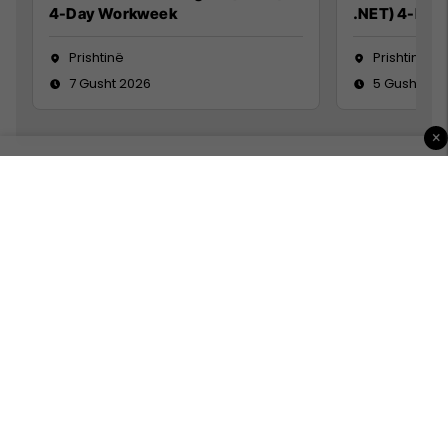
4-Day Workweek
.NET) 4-Day
Prishtinë
Prishtinë
7 Gusht 2026
5 Gusht 20
×