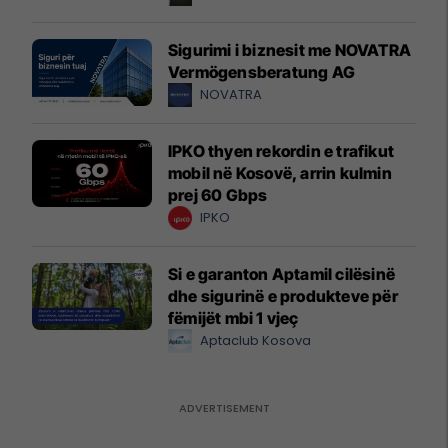
Sigurimi i biznesit me NOVATRA
Vermögensberatung AG
NOVATRA
IPKO thyen rekordin e trafikut
mobil në Kosovë, arrin kulmin
prej 60 Gbps
IPKO
Si e garanton Aptamil cilësinë
dhe sigurinë e produkteve për
fëmijët mbi 1 vjeç
Aptaclub Kosova