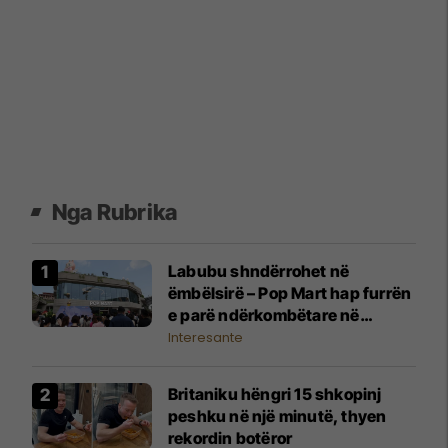
Nga Rubrika
Labubu shndërrohet në
ëmbëlsirë – Pop Mart hap furrën
e parë ndërkombëtare në
Singapor
Interesante
Britaniku hëngri 15 shkopinj
peshku në një minutë, thyen
rekordin botëror