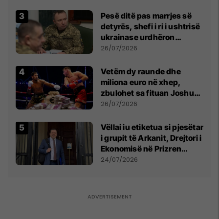
Pesë ditë pas marrjes së
detyrës, shefi i ri i ushtrisë
ukrainase urdhëron
kontroll të madh
26/07/2026
Vetëm dy raunde dhe
miliona euro në xhep,
zbulohet sa fituan Joshua
e Prenga
26/07/2026
Vëllai iu etiketua si pjesëtar
i grupit të Arkanit, Drejtori i
Ekonomisë në Prizren
mohon pretendimet
24/07/2026