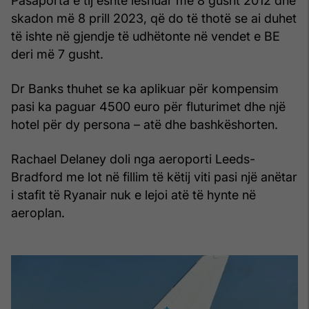
Pasaporta e tij është lëshuar më 8 gusht 2012 dhe
skadon më 8 prill 2023, që do të thotë se ai duhet
të ishte në gjendje të udhëtonte në vendet e BE
deri më 7 gusht.
Dr Banks thuhet se ka aplikuar për kompensim
pasi ka paguar 4500 euro për fluturimet dhe një
hotel për dy persona – atë dhe bashkëshorten.
Rachael Delaney doli nga aeroporti Leeds-
Bradford me lot në fillim të këtij viti pasi një anëtar
i stafit të Ryanair nuk e lejoi atë të hynte në
aeroplan.