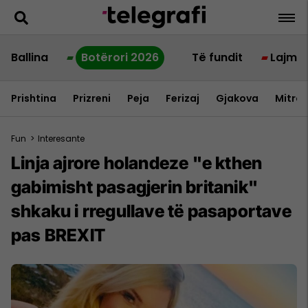
Ballina
Botërori 2026
Të fundit
Lajme
Prishtina
Prizreni
Peja
Ferizaj
Gjakova
Mitrov
Fun
>
Interesante
Linja ajrore holandeze "e kthen
gabimisht pasagjerin britanik"
shkaku i rregullave të pasaportave
pas BREXIT