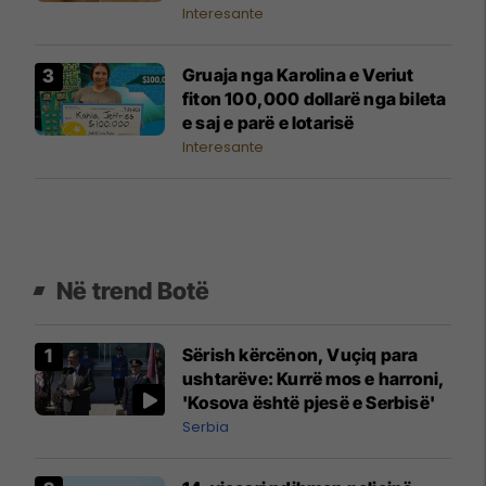
Interesante
Gruaja nga Karolina e Veriut
fiton 100,000 dollarë nga bileta
e saj e parë e lotarisë
Interesante
Në trend Botë
Sërish kërcënon, Vuçiq para
ushtarëve: Kurrë mos e harroni,
'Kosova është pjesë e Serbisë'
Serbia