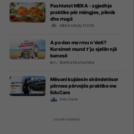
Pashtetat MEKA - zgjedhje
praktike për mëngjes, piknik
dhe rrugë
MEKA HALAL FOOD
A po don me rrnu n’deti?
Kursimet mund t’ju sjellin një
banesë
Banka Ekonomike
Mësoni kujdesin shëndetësor
përmes përvojës praktike me
EduCare
Edu Care