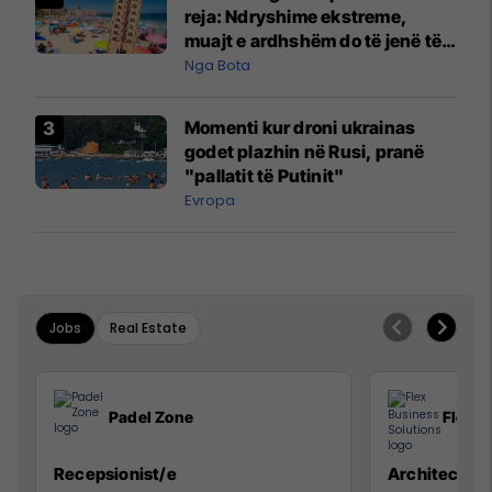
reja: Ndryshime ekstreme,
muajt e ardhshëm do të jenë të
pazakontë
Nga Bota
Momenti kur droni ukrainas
godet plazhin në Rusi, pranë
"pallatit të Putinit"
Evropa
Jobs
Real Estate
Padel Zone
Flex B
Recepsionist/e
Architect