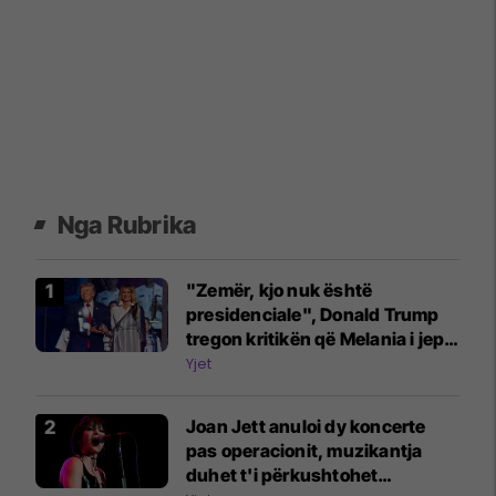
Nga Rubrika
"Zemër, kjo nuk është
presidenciale", Donald Trump
tregon kritikën që Melania i jep
për atë që ajo s'e pëlqen te ai
Yjet
Joan Jett anuloi dy koncerte
pas operacionit, muzikantja
duhet t'i përkushtohet