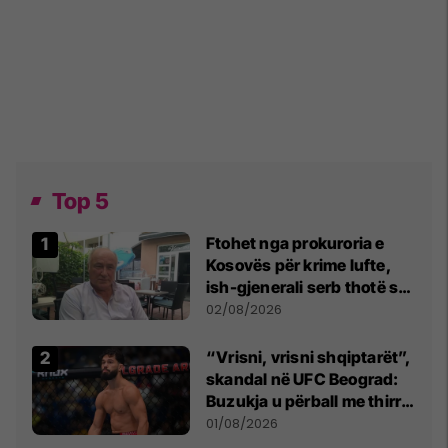
Top 5
Ftohet nga prokuroria e
Kosovës për krime lufte,
ish-gjenerali serb thotë se
dikush e tradhtoi në
02/08/2026
Beograd
“Vrisni, vrisni shqiptarët”,
skandal në UFC Beograd:
Buzukja u përball me thirrje
anti-shqiptare nga
01/08/2026
tribunat