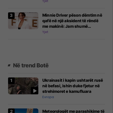
fizioterapisë
Yjet
Minnie Driver pëson dëmtim në
qafë në një aksident të rëndë
me makinë: Jam shumë
mirënjohëse që jam gjallë
Yjet
Në trend Botë
Ukrainasit i kapin ushtarët rusë
në befasi, ishin duke fjetur në
strehimoret e kamufluara
Evropa
Meteorologët me parashikime të