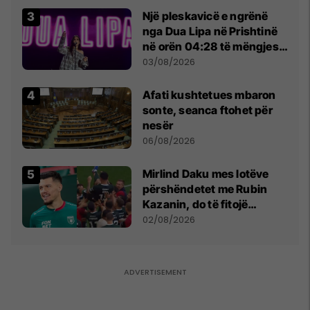
Një pleskavicë e ngrënë
nga Dua Lipa në Prishtinë
në orën 04:28 të mëngjesit
- dhe bota digjitale serbe
03/08/2026
shpall gjendjen e luftës
Afati kushtetues mbaron
sonte, seanca ftohet për
nesër
06/08/2026
Mirlind Daku mes lotëve
përshëndetet me Rubin
Kazanin, do të fitojë
miliona te Spartak Moska
02/08/2026