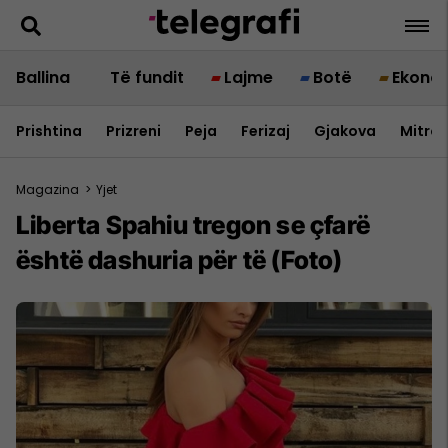
Ballina
Të fundit
Lajme
Botë
Ekono
Prishtina
Prizreni
Peja
Ferizaj
Gjakova
Mitrov
Magazina
>
Yjet
Liberta Spahiu tregon se çfarë
është dashuria për të (Foto)