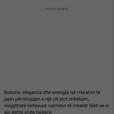
Bukuria, eleganca dhe energjia që rrezaton të
japin përshtypjen e një ylli plot shkëlqim,
megjithatë befasues vazhdon të mbetet fakti se si
ajo është ende beqare.