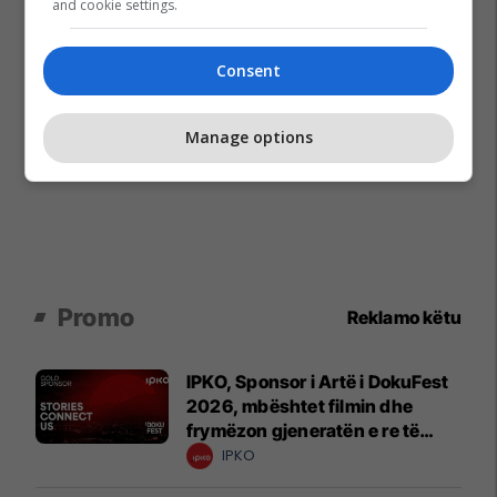
and cookie settings.
Consent
Manage options
Promo
Reklamo këtu
IPKO, Sponsor i Artë i DokuFest
2026, mbështet filmin dhe
frymëzon gjeneratën e re të
krijuesve
IPKO