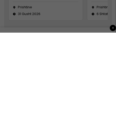
Prishtine
Prishtinë
31 Gusht 2026
6 Shtator 2
×