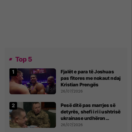
Top 5
Fjalët e para të Joshuas
pas fitores me nokaut ndaj
Kristian Prengës
26/07/2026
Pesë ditë pas marrjes së
detyrës, shefi i ri i ushtrisë
ukrainase urdhëron
kontroll të madh
26/07/2026