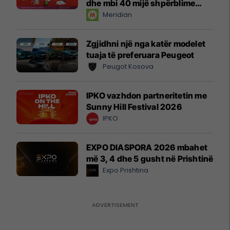
dhe mbi 40 mijë shpërblime
instant!
Meridian
Zgjidhni një nga katër modelet
tuaja të preferuara Peugeot
Peugot Kosova
IPKO vazhdon partneritetin me
Sunny Hill Festival 2026
IPKO
EXPO DIASPORA 2026 mbahet
më 3, 4 dhe 5 gusht në Prishtinë
Expo Prishtina