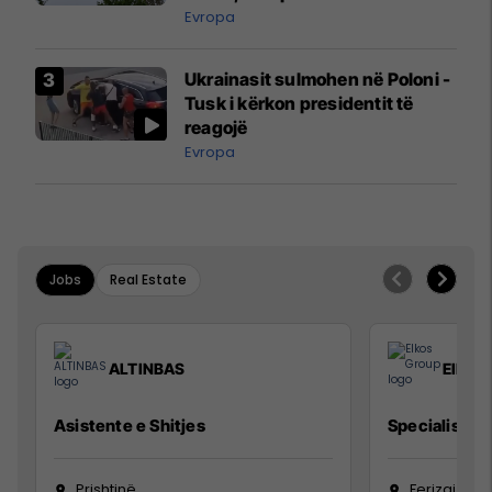
ngritën në ajër për të
Evropa
interceptuar fluturaken e Qatar
Airways që po shkonte drejt
Ukrainasit sulmohen në Poloni -
Mançesterit
Tusk i kërkon presidentit të
reagojë
Evropa
Jobs
Real Estate
ALTINBAS
Elkos
Asistente e Shitjes
Specialist Mi
Prishtinë
Ferizaj