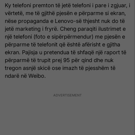
Ky telefoni premton të jetë telefoni i pare i zgjuar, i
vërtetë, me të gjithë pjesën e përparme si ekran,
nëse propaganda e Lenovo-së thjesht nuk do të
jetë marketing i fryrë. Cheng paraqiti ilustrimet e
një telefoni (foto e sipërpërmendur) me pjesën e
përparme të telefonit që është afërisht e gjitha
ekran. Pajisja u pretendua të shfaqë një raport të
përparmë të trupit prej 95 për qind dhe nuk
tregon asnjë skicë ose imazh të pjesshëm të
ndarë në Weibo.