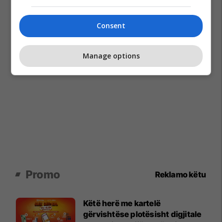
Consent
Manage options
Promo
Reklamo këtu
Këtë herë me kartelë
gërvishtëse plotësisht digjitale