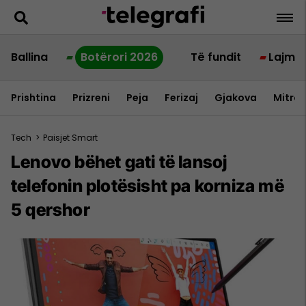
Ballina
Botërori 2026
Të fundit
Lajme
Prishtina
Prizreni
Peja
Ferizaj
Gjakova
Mitrov
Tech
>
Paisjet Smart
Lenovo bëhet gati të lansoj
telefonin plotësisht pa korniza më
5 qershor