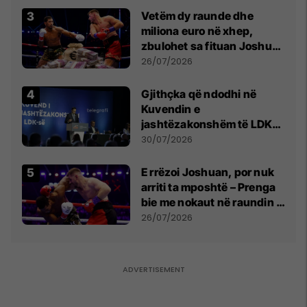
Vetëm dy raunde dhe
miliona euro në xhep,
zbulohet sa fituan Joshua
e Prenga
26/07/2026
Gjithçka që ndodhi në
Kuvendin e
jashtëzakonshëm të LDK-
së
30/07/2026
E rrëzoi Joshuan, por nuk
arriti ta mposhtë – Prenga
bie me nokaut në raundin e
dytë
26/07/2026