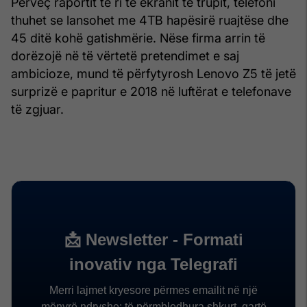
Përveç raportit të ri të ekranit të trupit, telefoni
thuhet se lansohet me 4TB hapësirë ​​ruajtëse dhe
45 ditë kohë gatishmërie. Nëse firma arrin të
dorëzojë në të vërtetë pretendimet e saj
ambicioze, mund të përfytyrosh Lenovo Z5 të jetë
surprizë e papritur e 2018 në luftërat e telefonave
të zgjuar.