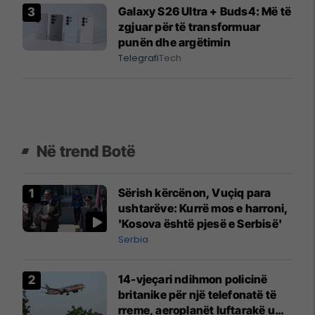
Galaxy S26 Ultra + Buds4: Më të
zgjuar për të transformuar
punën dhe argëtimin
Telegrafi
Tech
Në trend Botë
Sërish kërcënon, Vuçiq para
ushtarëve: Kurrë mos e harroni,
'Kosova është pjesë e Serbisë'
Serbia
14-vjeçari ndihmon policinë
britanike për një telefonatë të
rreme, aeroplanët luftarakë u