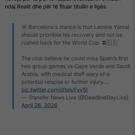
ndaj Realit dhe për të fituar titullin e ligës.
🚨 Barcelona's stance is that Lamine Yamal
should prioritise his recovery and not be
rushed back for the World Cup. ⛔️🇪🇸
The club believe he could miss Spain’s first
two group games vs Cape Verde and Saudi
Arabia, with medical staff wary of a
potential relapse or further injury.…
pic.twitter.com/d1oluYvv5I
— Transfer News Live (@DeadlineDayLive)
April 28, 2026