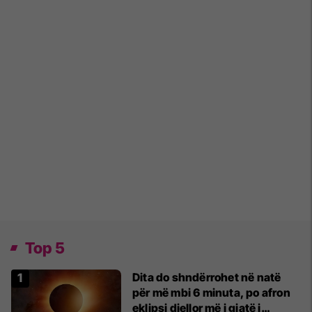
Top 5
Dita do shndërrohet në natë
për më mbi 6 minuta, po afron
eklipsi diellor më i gjatë i