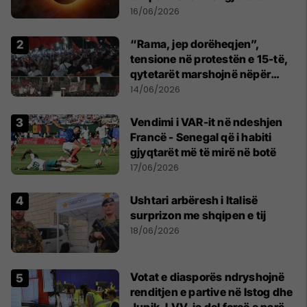
shekullit të 21-të
16/06/2026
“Rama, jep dorëheqjen”,
tensione në protestën e 15-të,
qytetarët marshojnë nëpër
kryeqytet
14/06/2026
Vendimi i VAR-it në ndeshjen
Francë - Senegal që i habiti
gjyqtarët më të mirë në botë
17/06/2026
Ushtari arbëresh i Italisë
surprizon me shqipen e tij
18/06/2026
Votat e diasporës ndryshojnë
renditjen e partive në Istog dhe