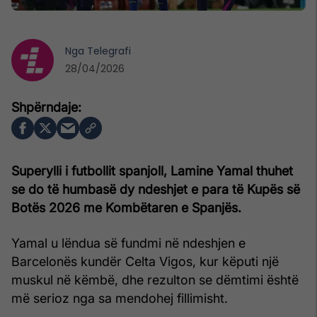
Nga
Telegrafi
28/04/2026
Superylli i futbollit spanjoll, Lamine Yamal thuhet
se do të humbasë dy ndeshjet e para të Kupës së
Botës 2026 me Kombëtaren e Spanjës.
Yamal u lëndua së fundmi në ndeshjen e
Barcelonës kundër Celta Vigos, kur këputi një
muskul në këmbë, dhe rezulton se dëmtimi është
më serioz nga sa mendohej fillimisht.