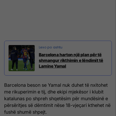
Barcelona harton një plan për të
shmangur rikthimin e lëndimit të
Lamine Yamal
Barcelona beson se Yamal nuk duhet të nxitohet
me rikuperimin e tij, dhe ekipi mjekësor i klubit
katalunas po shpreh shqetësim për mundësinë e
përsëritjes së dëmtimit nëse 18-vjeçari kthehet në
fushë shumë shpejt.