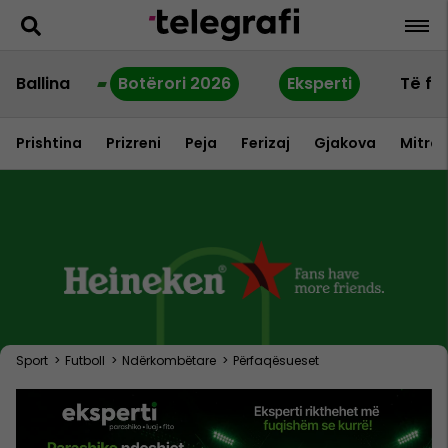
Ballina
Botërori 2026
Eksperti
Të fu
Prishtina
Prizreni
Peja
Ferizaj
Gjakova
Mitrov
Sport
>
Futboll
>
Ndërkombëtare
>
Përfaqësueset