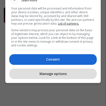
Learn more
Your personal data will be processed and information from
Mundësi të reja punësimi këtë javë
your device (cookies, unique identifiers, and other device
në Telegrafi Jobs
data) may be stored by, accessed by and shared with 369
partners, or used specifically by this site. We and our partners
Telegrafi Jobs
may use precise geolocation data.
List of partners.
Some vendors may process your personal data on the basis
of legitimate interest, which you can object to by managing
your options below. Look for a link at the bottom of this page
or in the site menu to manage or withdraw consent in privacy
and cookie settings.
Consent
Manage options