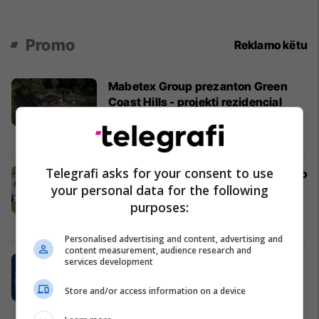
Promo
Reklamo këtu
Mabetex Group prezanton Green
Coast Hills - projekti rezidencial
premium në Palasë
Mabetex Group
Telegrafi asks for your consent to use
SCAN Ride and Delivery zgjedh Auto
your personal data for the following
Mita dhe Dacia Duster Hybrid për
projektin më të ri të taksive në
purposes:
Prishtinë
Auto Mita
Personalised advertising and content, advertising and
content measurement, audience research and
EduCare sjell trajnime të
services development
specializuara për profesionistët e
Store and/or access information on a device
kujdesit shëndetësor
Edu Care