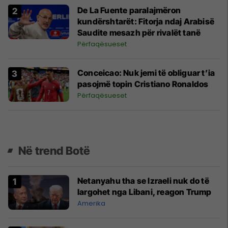
De La Fuente paralajmëron
kundërshtarët: Fitorja ndaj Arabisë
Saudite mesazh për rivalët tanë
Përfaqësueset
Conceicao: Nuk jemi të obliguar t’ia
pasojmë topin Cristiano Ronaldos
Përfaqësueset
Në trend Botë
Netanyahu tha se Izraeli nuk do të
largohet nga Libani, reagon Trump
Amerika