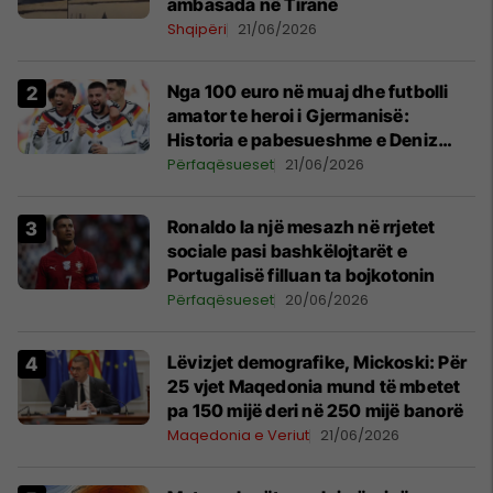
ambasada në Tiranë
Shqipëri
21/06/2026
Nga 100 euro në muaj dhe futbolli
amator te heroi i Gjermanisë:
Historia e pabesueshme e Deniz
Undav që refuzoi të dorëzohej
Përfaqësueset
21/06/2026
Ronaldo la një mesazh në rrjetet
sociale pasi bashkëlojtarët e
Portugalisë filluan ta bojkotonin
Përfaqësueset
20/06/2026
Lëvizjet demografike, Mickoski: Për
25 vjet Maqedonia mund të mbetet
pa 150 mijë deri në 250 mijë banorë
Maqedonia e Veriut
21/06/2026