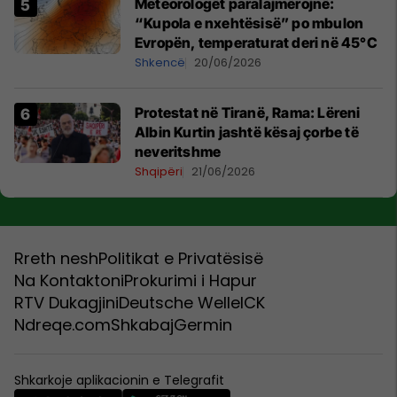
Meteorologët paralajmërojnë:
“Kupola e nxehtësisë” po mbulon
Evropën, temperaturat deri në 45°C
Shkencë
20/06/2026
Protestat në Tiranë, Rama: Lëreni
Albin Kurtin jashtë kësaj çorbe të
neveritshme
Shqipëri
21/06/2026
Rreth nesh
Politikat e Privatësisë
Na Kontaktoni
Prokurimi i Hapur
RTV Dukagjini
Deutsche Welle
ICK
Ndreqe.com
Shkabaj
Germin
Shkarkoje aplikacionin e Telegrafit