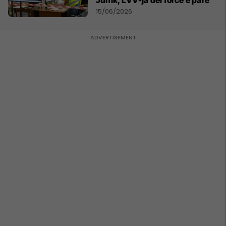
Junik, LVV-ja del forcë e parë
15/06/2026