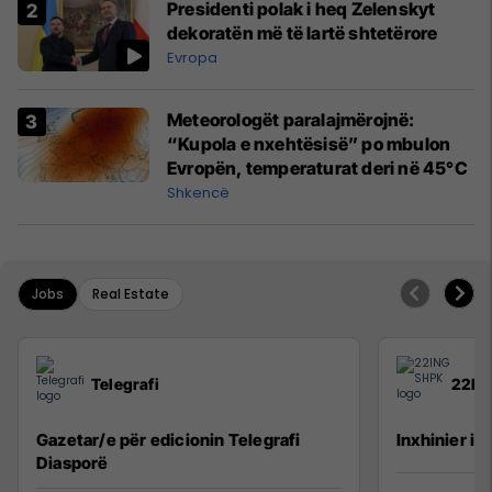
Presidenti polak i heq Zelenskyt
dekoratën më të lartë shtetërore
Evropa
Meteorologët paralajmërojnë:
“Kupola e nxehtësisë” po mbulon
Evropën, temperaturat deri në 45°C
Shkencë
Jobs
Real Estate
Telegrafi
22IN
Gazetar/e për edicionin Telegrafi
Inxhinier i 
Diasporë