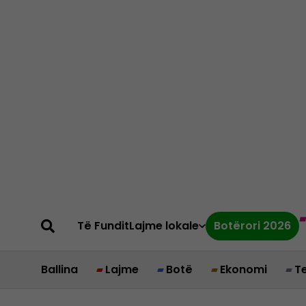
Të Fundit
Lajme lokale
Botërori 2026
Ballina
Lajme
Botë
Ekonomi
T