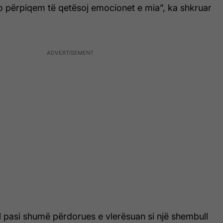
Po përpiqem të qetësoj emocionet e mia”, ka shkruar
l pasi shumë përdorues e vlerësuan si një shembull