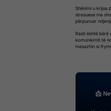
Shënimi u krijua p
stresuese me sho
përpunuar ndjenj
Rasti është bërë 
komunikimit të n
mesazhin si frymë