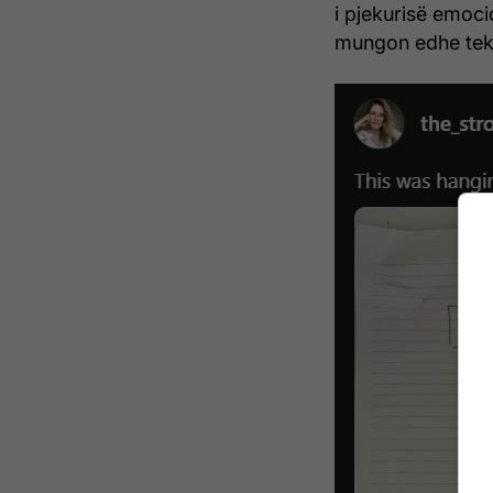
i pjekurisë emoci
mungon edhe tek t