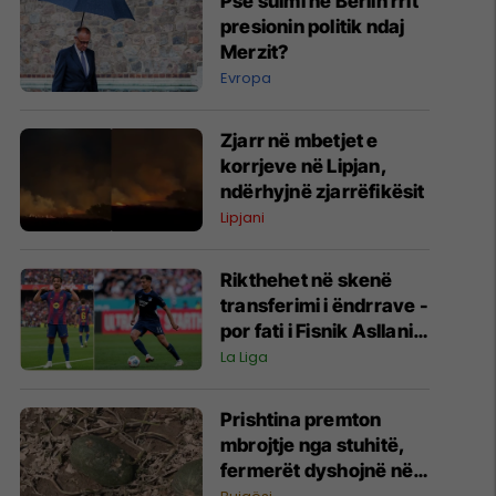
Pse sulmi në Berlin rrit
presionin politik ndaj
Merzit?
Evropa
Zjarr në mbetjet e
korrjeve në Lipjan,
ndërhyjnë zjarrëfikësit
Lipjani
Rikthehet në skenë
transferimi i ëndrrave -
por fati i Fisnik Asllanit
vazhdon të varet nga
La Liga
Ferran Torres
Prishtina premton
mbrojtje nga stuhitë,
fermerët dyshojnë në