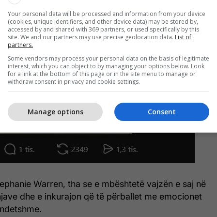
Your personal data will be processed and information from your device
(cookies, unique identifiers, and other device data) may be stored by,
accessed by and shared with 369 partners, or used specifically by this
site. We and our partners may use precise geolocation data.
List of
partners.
Some vendors may process your personal data on the basis of legitimate
interest, which you can object to by managing your options below. Look
for a link at the bottom of this page or in the site menu to manage or
withdraw consent in privacy and cookie settings.
Manage options
Consent
tephanie Warren, tha se e mbështetë vajzën e saj në
njave dhe e inkurajon që të përballet me emocionet
ëndetshme.