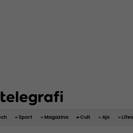
ech
Sport
Magazina
Cult
Ajo
Life