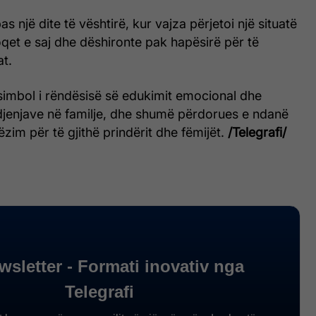
as një dite të vështirë, kur vajza përjetoi një situatë
qet e saj dhe dëshironte pak hapësirë për të
at.
simbol i rëndësisë së edukimit emocional dhe
djenjave në familje, dhe shumë përdorues e ndanë
zim për të gjithë prindërit dhe fëmijët.
/Telegrafi/