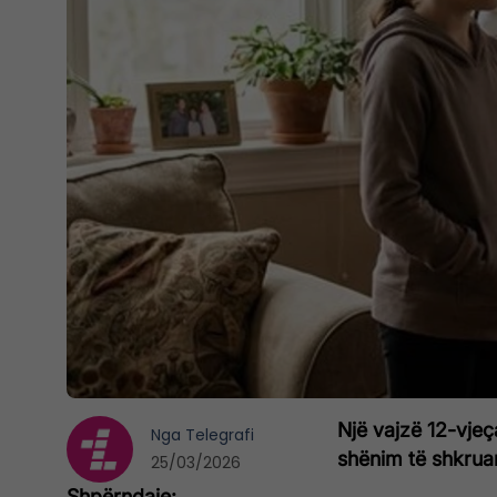
Një vajzë 12-vjeç
Nga
Telegrafi
shënim të shkrua
25/03/2026