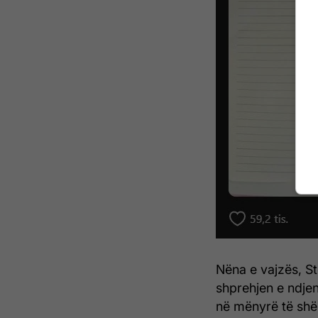
Nëna e vajzës, S
shprehjen e ndje
në mënyrë të sh