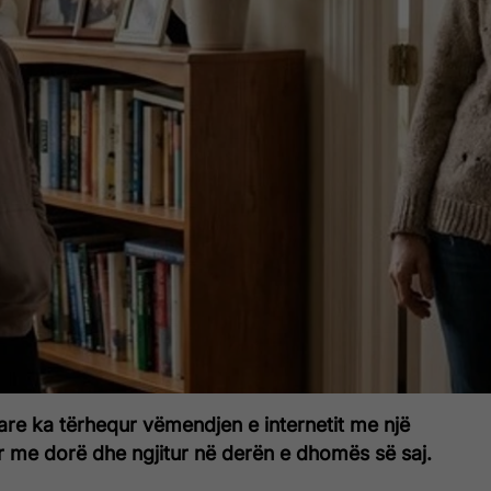
are ka tërhequr vëmendjen e internetit me një
r me dorë dhe ngjitur në derën e dhomës së saj.