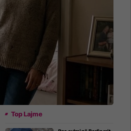
Top Lajme