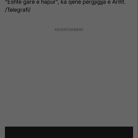
“Është garë e hapur”, ka qenë përgjigjja e Arifit.
/Telegrafi/