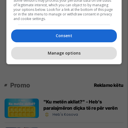
Some vendors may process your personal data on the basis
of legitimate interest, which you can object to by managing
your options below. Look for a link at the bottom of this page
or in the site menu to manage or withdraw consent in privacy
and cookie settings.
Consent
Manage options
Promo
Reklamo këtu
"Ku metën akllat?" - Heb’s
paralajmëron diçka të re për verën
Heb's Kosova