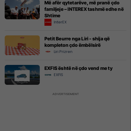
Më afër qytetarëve, më pranë çdo
familjeje – INTEREX tashmë edhe në
Shtime
InterEX
Petit Beurre nga Liri - shija që
kompleton çdo ëmbëlsirë
Liri Prizren
EXFIS është në çdo vend me ty
EXFIS