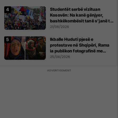
Studentët serbë vizituan
Kosovën: Na kanë gënjyer,
bashkëkombësit tanë s’janë të
shtypur
21/06/2026
Ikballe Huduti pjesë e
protestave në Shqipëri, Rama
ia publikon fotografinë me
Ahmadinejadin e Iranit
25/06/2026