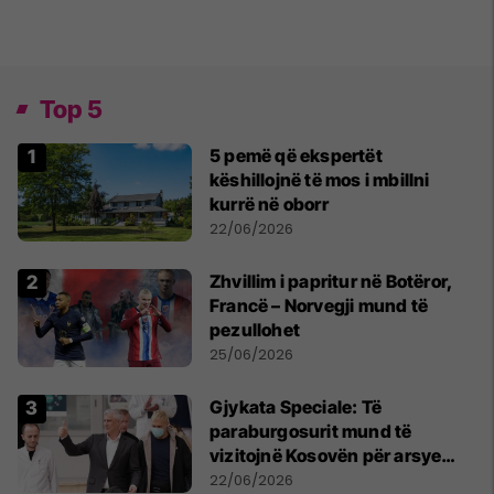
Top 5
5 pemë që ekspertët
këshillojnë të mos i mbillni
kurrë në oborr
22/06/2026
Zhvillim i papritur në Botëror,
Francë – Norvegji mund të
pezullohet
25/06/2026
​Gjykata Speciale: Të
paraburgosurit mund të
vizitojnë Kosovën për arsye
humanitare
22/06/2026