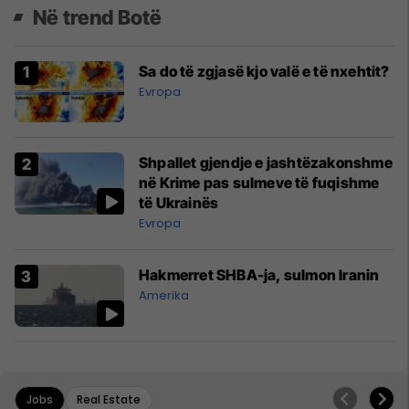
Në trend Botë
Sa do të zgjasë kjo valë e të nxehtit?
Evropa
Shpallet gjendje e jashtëzakonshme
në Krime pas sulmeve të fuqishme
të Ukrainës
Evropa
Hakmerret SHBA-ja, sulmon Iranin
Amerika
Jobs
Real Estate