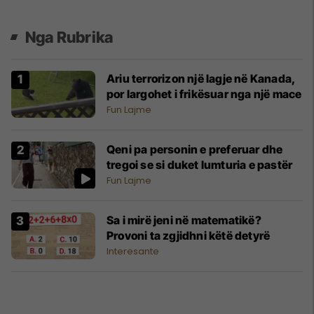
Nga Rubrika
Ariu terrorizon një lagje në Kanada,
por largohet i frikësuar nga një mace
Fun Lajme
Qeni pa personin e preferuar dhe
tregoi se si duket lumturia e pastër
Fun Lajme
Sa i mirë jeni në matematikë?
Provoni ta zgjidhni këtë detyrë
Interesante