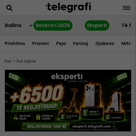
Ballina
Botërori 2026
Eksperti
Të fu
Prishtina
Prizreni
Peja
Ferizaj
Gjakova
Mitrov
Fun
>
Fun Lajme