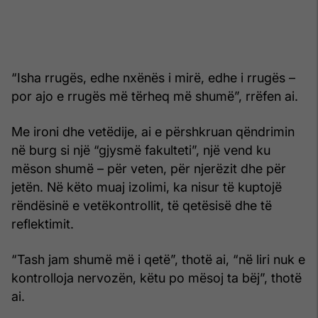
“Isha rrugës, edhe nxënës i mirë, edhe i rrugës –
por ajo e rrugës më tërheq më shumë”, rrëfen ai.
Me ironi dhe vetëdije, ai e përshkruan qëndrimin
në burg si një “gjysmë fakulteti”, një vend ku
mëson shumë – për veten, për njerëzit dhe për
jetën. Në këto muaj izolimi, ka nisur të kuptojë
rëndësinë e vetëkontrollit, të qetësisë dhe të
reflektimit.
“Tash jam shumë më i qetë”, thotë ai, “në liri nuk e
kontrolloja nervozën, këtu po mësoj ta bëj”, thotë
ai.