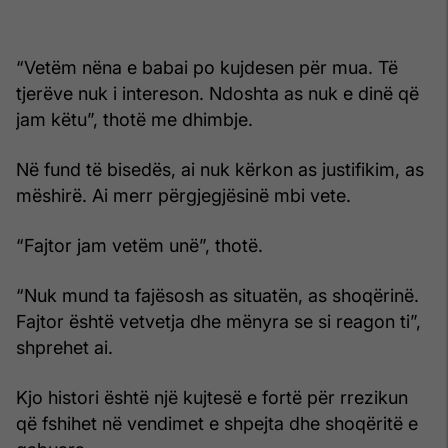
“Vetëm nëna e babai po kujdesen për mua. Të
tjerëve nuk i intereson. Ndoshta as nuk e dinë që
jam këtu”, thotë me dhimbje.
Në fund të bisedës, ai nuk kërkon as justifikim, as
mëshirë. Ai merr përgjegjësinë mbi vete.
“Fajtor jam vetëm unë”, thotë.
“Nuk mund ta fajësosh as situatën, as shoqërinë.
Fajtor është vetvetja dhe mënyra se si reagon ti”,
shprehet ai.
Kjo histori është një kujtesë e fortë për rrezikun
që fshihet në vendimet e shpejta dhe shoqëritë e