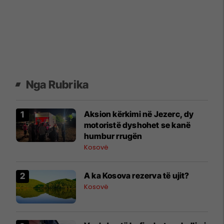
Nga Rubrika
Aksion kërkimi në Jezerc, dy
motoristë dyshohet se kanë
humbur rrugën
Kosovë
A ka Kosova rezerva të ujit?
Kosovë