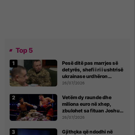
Top 5
Pesë ditë pas marrjes së
detyrës, shefi i ri i ushtrisë
ukrainase urdhëron
kontroll të madh
26/07/2026
Vetëm dy raunde dhe
miliona euro në xhep,
zbulohet sa fituan Joshua
e Prenga
26/07/2026
Gjithçka që ndodhi në