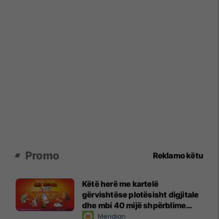
Promo
Reklamo këtu
Këtë herë me kartelë
gërvishtëse plotësisht digjitale
dhe mbi 40 mijë shpërblime
instant!
Meridian