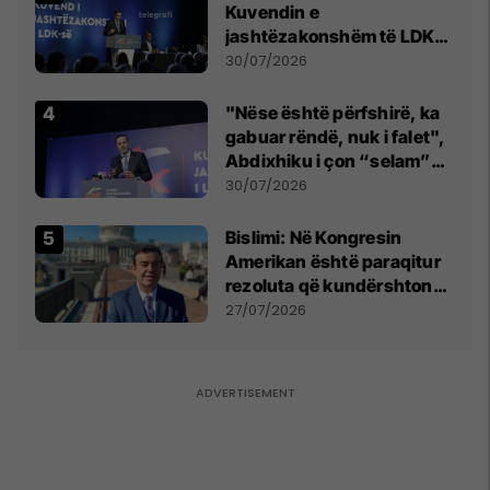
Kuvendin e
jashtëzakonshëm të LDK-
së
30/07/2026
"Nëse është përfshirë, ka
gabuar rëndë, nuk i falet",
Abdixhiku i çon “selam”
Përparim Ramës
30/07/2026
Bislimi: Në Kongresin
Amerikan është paraqitur
rezoluta që kundërshton
mbajtjen e Asamblesë
27/07/2026
Parlamentare të OSBE-së
në Beograd