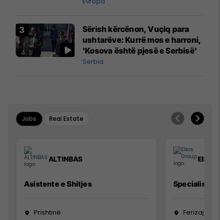
Evropa
Sërish kërcënon, Vuçiq para
ushtarëve: Kurrë mos e harroni,
'Kosova është pjesë e Serbisë'
Serbia
Jobs
Real Estate
ALTINBAS
Elkos
Asistente e Shitjes
Specialist Mi
Prishtinë
Ferizaj