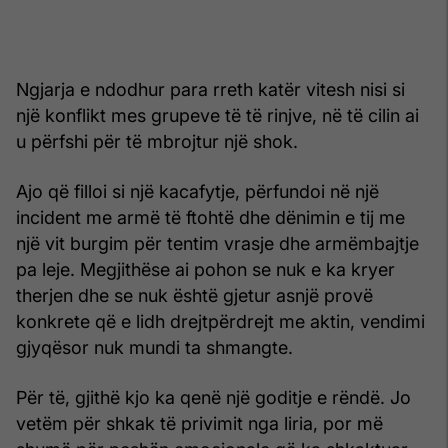
Ngjarja e ndodhur para rreth katër vitesh nisi si
një konflikt mes grupeve të të rinjve, në të cilin ai
u përfshi për të mbrojtur një shok.
Ajo që filloi si një kacafytje, përfundoi në një
incident me armë të ftohtë dhe dënimin e tij me
një vit burgim për tentim vrasje dhe armëmbajtje
pa leje. Megjithëse ai pohon se nuk e ka kryer
therjen dhe se nuk është gjetur asnjë provë
konkrete që e lidh drejtpërdrejt me aktin, vendimi
gjyqësor nuk mundi ta shmangte.
Për të, gjithë kjo ka qenë një goditje e rëndë. Jo
vetëm për shkak të privimit nga liria, por më