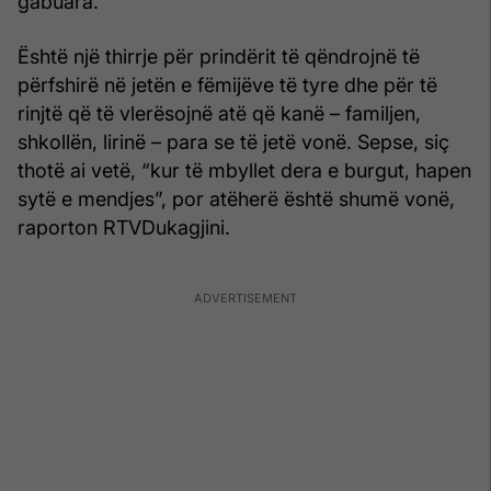
gabuara.
Është një thirrje për prindërit të qëndrojnë të
përfshirë në jetën e fëmijëve të tyre dhe për të
rinjtë që të vlerësojnë atë që kanë – familjen,
shkollën, lirinë – para se të jetë vonë. Sepse, siç
thotë ai vetë, “kur të mbyllet dera e burgut, hapen
sytë e mendjes”, por atëherë është shumë vonë,
raporton RTVDukagjini.