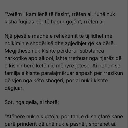
“Vetëm i kam lënë të flasin”, rrëfen ai, “unë nuk
kisha fuqi as për të hapur gojën”, rrëfen ai.
Një pjesë e madhe e reflektimit të tij lidhet me
ndikimin e shoqërisë dhe zgjedhjet që ka bërë.
Megjithëse nuk kishte përdorur substanca
narkotike apo alkool, ishte rrethuar nga njerëz që
e kishin bërë këtë një mënyrë jetese. Ai pohon se
familja e kishte paralajmëruar shpesh për rrezikun
që vjen nga këto shoqëri, por ai nuk i kishte
dëgjuar.
Sot, nga qelia, ai thotë:
“Atëherë nuk e kuptoja, por tani e di se çfarë kanë
parë prindërit që unë nuk e pashë”, shprehet ai.