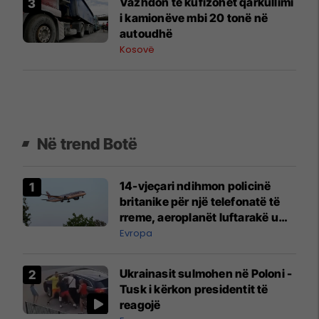
Vazhdon të kufizohet qarkullimi
i kamionëve mbi 20 tonë në
autoudhë
Kosovë
Në trend Botë
14-vjeçari ndihmon policinë
britanike për një telefonatë të
rreme, aeroplanët luftarakë u
ngritën në ajër për të
Evropa
interceptuar fluturaken e Qatar
Airways që po shkonte drejt
Ukrainasit sulmohen në Poloni -
Mançesterit
Tusk i kërkon presidentit të
reagojë