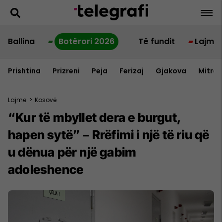
Ballina
Botërori 2026
Të fundit
Lajme
Prishtina
Prizreni
Peja
Ferizaj
Gjakova
Mitrov
Lajme
>
Kosovë
“Kur të mbyllet dera e burgut,
hapen sytë” – Rrëfimi i një të riu që
u dënua për një gabim
adoleshence