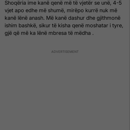
Shoqëria ime kanë qenë më të vjetër se unë, 4-5
vjet apo edhe më shumë, mirëpo kurrë nuk më
kanë lënë anash. Më kanë dashur dhe gjithmonë
ishim bashkë, sikur të kisha qenë moshatar i tyre,
gjë që më ka lënë mbresa të mëdha .