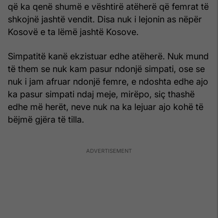
që ka qenë shumë e vështirë atëherë që femrat të
shkojnë jashtë vendit. Disa nuk i lejonin as nëpër
Kosovë e ta lëmë jashtë Kosove.
Simpatitë kanë ekzistuar edhe atëherë. Nuk mund
të them se nuk kam pasur ndonjë simpati, ose se
nuk i jam afruar ndonjë femre, e ndoshta edhe ajo
ka pasur simpati ndaj meje, mirëpo, siç thashë
edhe më herët, neve nuk na ka lejuar ajo kohë të
bëjmë gjëra të tilla.