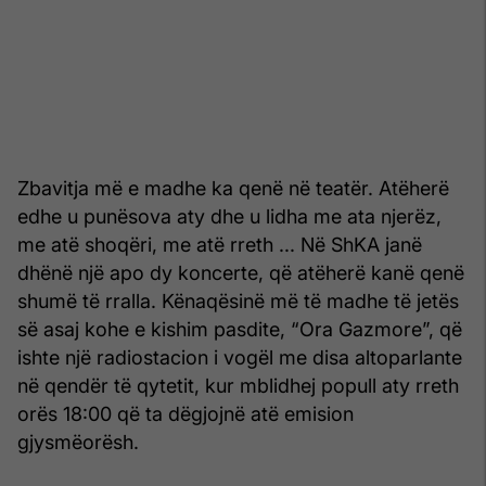
Zbavitja më e madhe ka qenë në teatër. Atëherë
edhe u punësova aty dhe u lidha me ata njerëz,
me atë shoqëri, me atë rreth ... Në ShKA janë
dhënë një apo dy koncerte, që atëherë kanë qenë
shumë të rralla. Kënaqësinë më të madhe të jetës
së asaj kohe e kishim pasdite, “Ora Gazmore”, që
ishte një radiostacion i vogël me disa altoparlante
në qendër të qytetit, kur mblidhej popull aty rreth
orës 18:00 që ta dëgjojnë atë emision
gjysmëorësh.