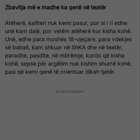
Zbavitja më e madhe ka qenë në teatër
Atëherë, kafiteri nuk kemi pasur, por si i ri edhe
unë kam dalë, por vetëm atëherë kur kisha kohë.
Unë, edhe para moshës 18-vjeçare, para vdekjes
së babait, kam shkuar në ShKA dhe në teatër,
paradite, pasdite, në mbrëmje, kurdo që kisha
kohë, sepse për argëtim nuk kishim shumë kohë,
pasi që kemi qenë të orientuar dikah tjetër.