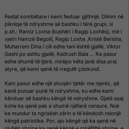
Festat kombëtare i kemi festuar gjithnjë. Dilnim në
pikniqe të ndryshme së bashku i tërë grupi, si
p.sh.: Ramiz Loxha (kushëri i Ragip Loxhës), më i
vjetri Hamzë Begolli, Ragip Loxha ,Kristë Berisha,
Muharrem Dina i cili edhe tani është gjallë, Viktor
Gashi po ashtu gjallë, Kadrush Bala … Ka pasur
edhe shumë të tjerë, mirëpo këta janë disa prej
atyre, që kemi qenë të rregullt çdokund.
Kam pasur edhe një shoqëri tjetër me njerëz, që
kanë punuar punë të ndryshme, ku edhe kemi
kënduar së bashku këngë të ndryshme. Gjatë asaj
kohe ka qenë pak a shumë njëfarë censure. Nuk
ke mundur ta ngrisësh zërin e të këndosh ndonjë
këngë patriotike. Por, ajo këngë që ka qenë në
gjuhën shqipe ka qenë këngë e mirëfilltë shqipe, e