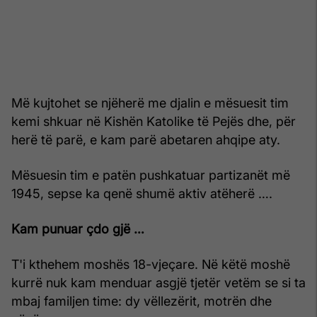
Më kujtohet se njëherë me djalin e mësuesit tim
kemi shkuar në Kishën Katolike të Pejës dhe, për
herë të parë, e kam parë abetaren ahqipe aty.
Mësuesin tim e patën pushkatuar partizanët më
1945, sepse ka qenë shumë aktiv atëherë ….
Kam punuar çdo gjë …
T'i kthehem moshës 18-vjeçare. Në këtë moshë
kurrë nuk kam menduar asgjë tjetër vetëm se si ta
mbaj familjen time: dy vëllezërit, motrën dhe