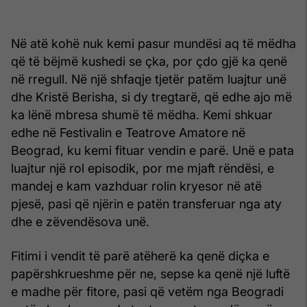
Në atë kohë nuk kemi pasur mundësi aq të mëdha
që të bëjmë kushedi se çka, por çdo gjë ka qenë
në rregull. Në një shfaqje tjetër patëm luajtur unë
dhe Kristë Berisha, si dy tregtarë, që edhe ajo më
ka lënë mbresa shumë të mëdha. Kemi shkuar
edhe në Festivalin e Teatrove Amatore në
Beograd, ku kemi fituar vendin e parë. Unë e pata
luajtur një rol episodik, por me mjaft rëndësi, e
mandej e kam vazhduar rolin kryesor në atë
pjesë, pasi që njërin e patën transferuar nga aty
dhe e zëvendësova unë.
Fitimi i vendit të parë atëherë ka qenë diçka e
papërshkrueshme për ne, sepse ka qenë një luftë
e madhe për fitore, pasi që vetëm nga Beogradi