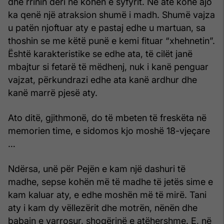
dhe rrinin deri në kohën e syfyrit. Në atë kohë ajo
ka qenë një atraksion shumë i madh. Shumë vajza
u patën njoftuar aty e pastaj edhe u martuan, sa
thoshin se me këtë punë e kemi fituar “xhehnetin”.
Është karakteristike se edhe ata, të cilët janë
mbajtur si fetarë të mëdhenj, nuk i kanë penguar
vajzat, përkundrazi edhe ata kanë ardhur dhe
kanë marrë pjesë aty.
Ato ditë, gjithmonë, do të mbeten të freskëta në
memorien time, e sidomos kjo moshë 18-vjeçare
…
Ndërsa, unë për Pejën e kam një dashuri të
madhe, sepse kohën më të madhe të jetës sime e
kam kaluar aty, e edhe moshën më të mirë. Tani
aty i kam dy vëllezërit dhe motrën, nënën dhe
babain e varrosur, shoqërinë e atëhershme. E, në