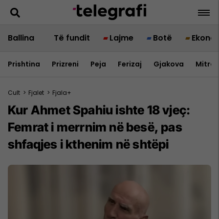
Ballina
Të fundit
Lajme
Botë
Ekono
Prishtina
Prizreni
Peja
Ferizaj
Gjakova
Mitrov
Cult
>
Fjalet
>
Fjala+
Kur Ahmet Spahiu ishte 18 vjeç:
Femrat i merrnim në besë, pas
shfaqjes i kthenim në shtëpi