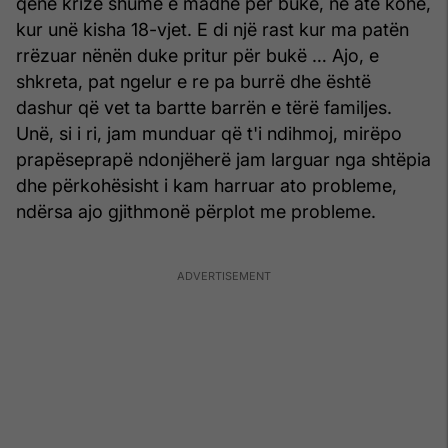
qenë krizë shumë e madhe për bukë, në atë kohë,
kur unë kisha 18-vjet. E di një rast kur ma patën
rrëzuar nënën duke pritur për bukë … Ajo, e
shkreta, pat ngelur e re pa burrë dhe është
dashur që vet ta bartte barrën e tërë familjes.
Unë, si i ri, jam munduar që t'i ndihmoj, mirëpo
prapëseprapë ndonjëherë jam larguar nga shtëpia
dhe përkohësisht i kam harruar ato probleme,
ndërsa ajo gjithmonë përplot me probleme.