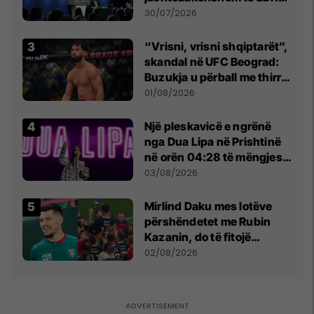
së
30/07/2026
“Vrisni, vrisni shqiptarët”,
skandal në UFC Beograd:
Buzukja u përball me thirrje
anti-shqiptare nga
01/08/2026
tribunat
Një pleskavicë e ngrënë
nga Dua Lipa në Prishtinë
në orën 04:28 të mëngjesit
- dhe bota digjitale serbe
03/08/2026
shpall gjendjen e luftës
Mirlind Daku mes lotëve
përshëndetet me Rubin
Kazanin, do të fitojë
miliona te Spartak Moska
02/08/2026