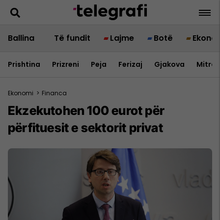
Ballina
Të fundit
Lajme
Botë
Ekono
Prishtina
Prizreni
Peja
Ferizaj
Gjakova
Mitrov
Ekonomi
>
Financa
Ekzekutohen 100 eurot për
përfituesit e sektorit privat