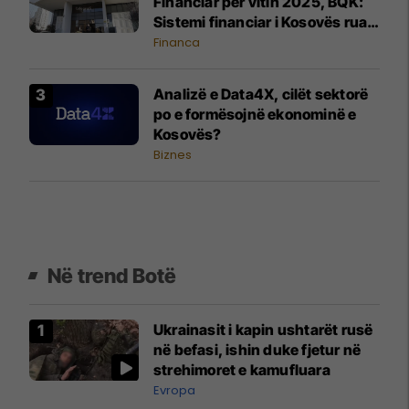
Financiar për vitin 2025, BQK:
Sistemi financiar i Kosovës ruan
stabilitet të lartë dhe
Financa
qëndrueshmëri ndaj rreziqeve
Analizë e Data4X, cilët sektorë
po e formësojnë ekonominë e
Kosovës?
Biznes
Në trend Botë
Ukrainasit i kapin ushtarët rusë
në befasi, ishin duke fjetur në
strehimoret e kamufluara
Evropa