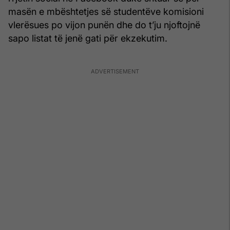
masën e mbështetjes së studentëve komisioni
vlerësues po vijon punën dhe do t’ju njoftojnë
sapo listat të jenë gati për ekzekutim.