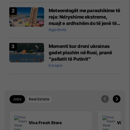
Meteorologët me parashikime të
reja: Ndryshime ekstreme,
muajt e ardhshëm do të jenë të
pazakontë
Nga Bota
Momenti kur droni ukrainas
godet plazhin në Rusi, pranë
"pallatit të Putinit"
Evropa
Jobs
Real Estate
Viva Fresh Store
Viva F