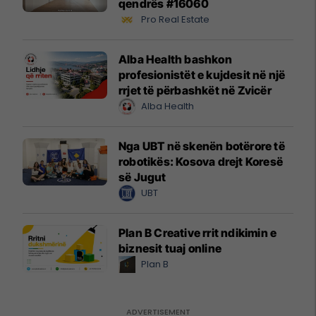
qendrës #16060
Pro Real Estate
Alba Health bashkon
profesionistët e kujdesit në një
rrjet të përbashkët në Zvicër
Alba Health
Nga UBT në skenën botërore të
robotikës: Kosova drejt Koresë
së Jugut
UBT
Plan B Creative rrit ndikimin e
biznesit tuaj online
Plan B