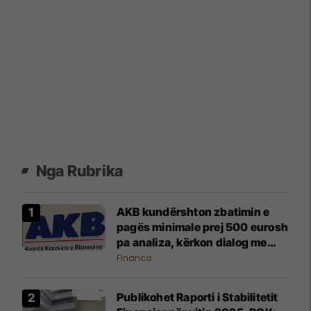
Nga Rubrika
AKB kundërshton zbatimin e
pagës minimale prej 500 eurosh
pa analiza, kërkon dialog me
Qeverinë
Financa
Publikohet Raporti i Stabilitetit