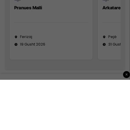
Pranues Malli
Arkatare
Ferizaj
Pejë
19 Gusht 2026
31 Gusht 20
×