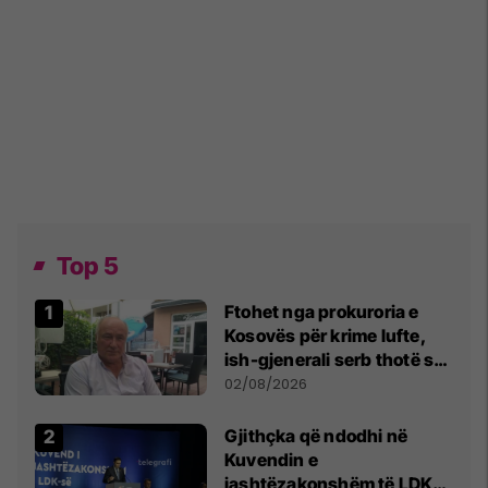
Top 5
Ftohet nga prokuroria e
Kosovës për krime lufte,
ish-gjenerali serb thotë se
dikush e tradhtoi në
02/08/2026
Beograd
Gjithçka që ndodhi në
Kuvendin e
jashtëzakonshëm të LDK-