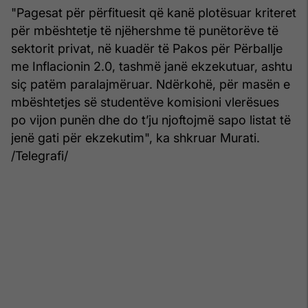
"Pagesat për përfituesit që kanë plotësuar kriteret
për mbështetje të njëhershme të punëtorëve të
sektorit privat, në kuadër të Pakos për Përballje
me Inflacionin 2.0, tashmë janë ekzekutuar, ashtu
siç patëm paralajmëruar. Ndërkohë, për masën e
mbështetjes së studentëve komisioni vlerësues
po vijon punën dhe do t’ju njoftojmë sapo listat të
jenë gati për ekzekutim", ka shkruar Murati.
/Telegrafi/