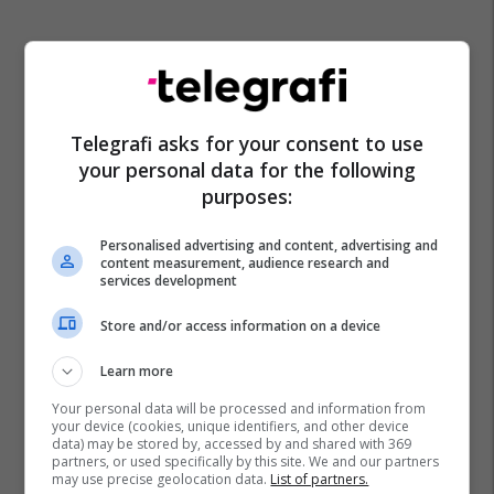
Hekuran Murati
Ministria E Financave
100 Euro
Ekzekutim I Pagesave
Sektori Privat
Telegrafi asks for your consent to use
your personal data for the following
purposes:
Personalised advertising and content, advertising and
content measurement, audience research and
services development
Store and/or access information on a device
Learn more
Your personal data will be processed and information from
your device (cookies, unique identifiers, and other device
data) may be stored by, accessed by and shared with 369
partners, or used specifically by this site. We and our partners
may use precise geolocation data.
List of partners.