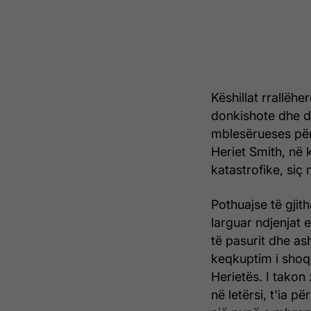
Këshillat rrallëh
donkishote dhe dr
mblesërueses për
Heriet Smith, në 
katastrofike, siç
Pothuajse të gjith
larguar ndjenjat 
të pasurit dhe as
keqkuptim i shoqë
Herietës. I takon 
në letërsi, t'ia p