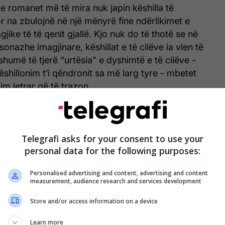
se romanet më të mira nuk japin këshilla të
or na zbulojnë në një mënyrë fine ndërlikimet e
jike të të qenit gjallë. Kjo nuk do të thotë se në
sonazhe imagjinare, këshillat e të cilëve ia vlen të
shumë të tjerë “urtësia” e dyshimtë e të cilëve -
ëshillonim t’i qëndronit sa më larg tyre - mbetet
tim letrar që të trazon.
hillë përdoret thjesht si mjet narrativ - si këshilla e
jtuar En Eliotit që të mos martohet me kapitenin
dja
, një ndërhyrje fatkeqe mbi të cilën mbështetet i
Telegrafi asks for your consent to use your
personal data for the following purposes:
raste të tjera, ajo buron nga ligësia e
si manipulimi dashakeq i Jagos në
Otello
.
Personalised advertising and content, advertising and content
measurement, audience research and services development
nditur 10 personazhet tanë të preferuar që japin
at e të cilëve ose janë një aspekt intriguese i
Store and/or access information on a device
, ose kanë vlerë morale, ose shërbejnë si një ide
Learn more