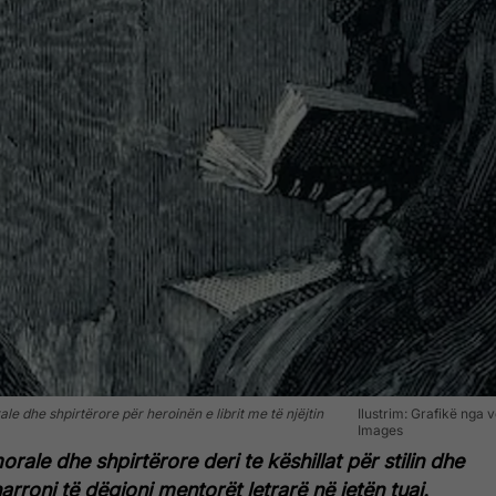
le dhe shpirtërore për heroinën e librit me të njëjtin
Ilustrim: Grafikë nga 
Images
ale dhe shpirtërore deri te këshillat për stilin dhe
roni të dëgjoni mentorët letrarë në jetën tuaj.