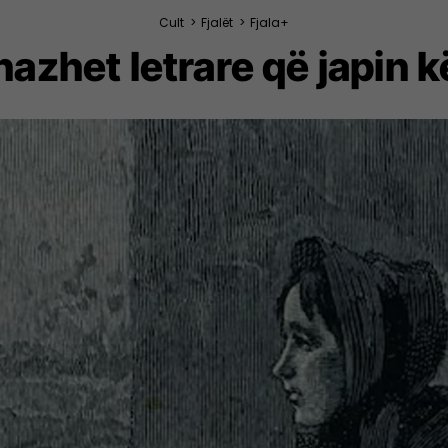
Cult
>
Fjalët
>
Fjala+
azhet letrare që japin kë