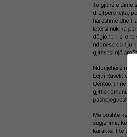
Të gjithë e dimë 
drejtpërdrejta, p
hareshme dhe trag
letërsi nuk ka per
dëgjohen, si dhe 
ndonëse do t’ju k
gjithsesi një argë
Ndonjëherë një kës
Lejdi Raselit dre
Uentuorth në
Bin
gjithë romani. Në 
pashpjegueshme, 
Më poshtë kemi re
sugjerime, këshill
karakterit të tyre