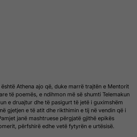
 është Athena ajo që, duke marrë trajtën e Mentorit
tare të poemës, e ndihmon më së shumti Telemakun
riun e druajtur dhe të pasigurt të jetë i guximshëm
 gjetjen e të atit dhe rikthimin e tij në vendin që i
Pamjet janë mashtruese përgjatë gjithë epikës
merit, përfshirë edhe vetë fytyrën e urtësisë.