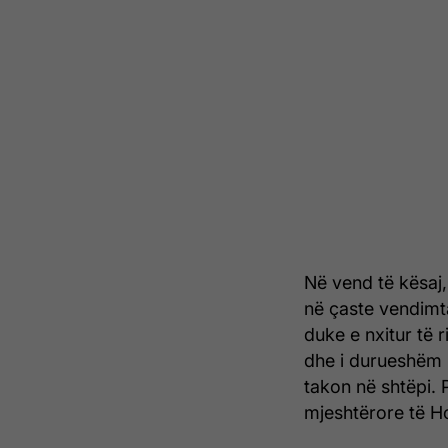
Në vend të kësaj,
në çaste vendim
duke e nxitur të 
dhe i durueshëm në
takon në shtëpi. 
mjeshtërore të Ho