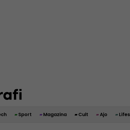
ech
Sport
Magazina
Cult
Ajo
Life