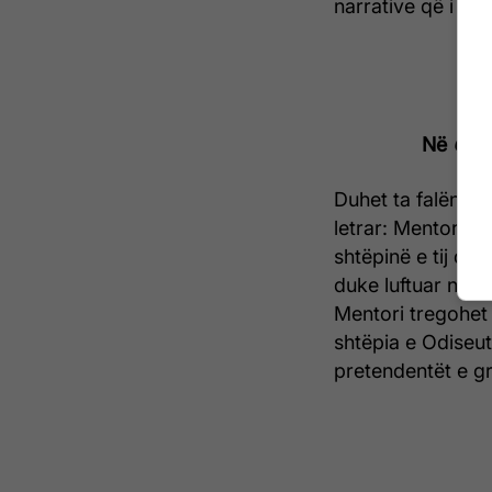
narrative që i jep 
Në
Odis
Duhet ta falënde
letrar: Mentori ë
shtëpinë e tij dh
duke luftuar në L
Mentori tregohet
shtëpia e Odiseut
pretendentët e gr