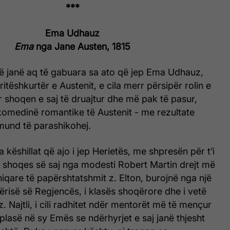
***
Ema Udhauz
Ema
nga Jane Austen, 1815
erë janë aq të gabuara sa ato që jep Ema Udhauz,
itëshkurtër e Austenit, e cila merr përsipër rolin e
 shoqen e saj të druajtur dhe më pak të pasur,
komedinë romantike të Austenit - me rezultate
 mund të parashikohej.
a këshillat që ajo i jep Herietës, me shpresën për t’i
e shoqes së saj nga modesti Robert Martin drejt më
hiqare të papërshtatshmit z. Elton, burojnë nga një
risë së Regjencës, i klasës shoqërore dhe i vetë
z. Najtli, i cili radhitet ndër mentorët më të mençur
ërplasë në sy Emës se ndërhyrjet e saj janë thjesht