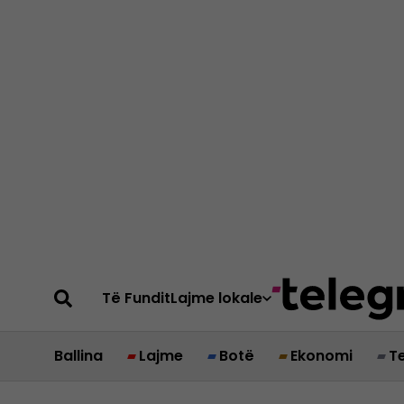
Të Fundit
Lajme lokale
Ballina
Lajme
Botë
Ekonomi
T