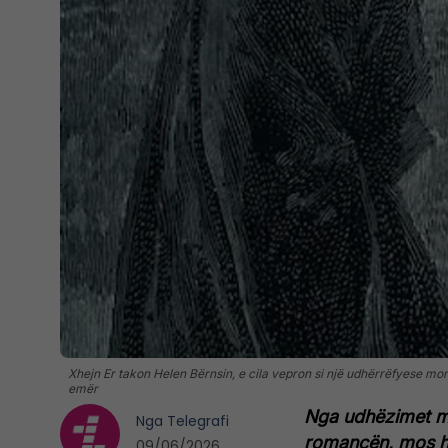
Xhejn Er takon Helen Bërnsin, e cila vepron si një udhërrëfyese mora
emër
Nga udhëzimet mor
Nga
Telegrafi
romancën, mos har
09/06/2026