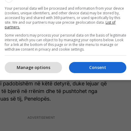
dritë rrëfimit.
Your personal data will be processed and information from your device
(cookies, unique identifiers, and other device data) may be stored by,
***
accessed by and shared with 369 partners, or used specifically by this
site. We and our partners may use precise geolocation data.
List of
partners.
Mentori/Atena
Some vendors may process your personal data on the basis of legitimate
eja
e Homerit, rreth viteve 750-650 p.e.s.
interest, which you can object to by managing your options below. Look
for a link at the bottom of this page or in the site menu to manage or
withdraw consent in privacy and cookie settings.
rojmë Homerin që na dha mentorin si një arketip
shtë miku të cilin Odiseu e udhëzon të kujdeset për
Manage options
Consent
e për djalin e tij, Telemakun, ndërkohë që ai mungon
uftën e Trojës. Megjithatë, në mënyrë ironike,
 i padobishëm në këtë detyrë, duke lejuar që
 të bjerë në rrënim dhe të pushtohet nga
uas së tij, Penelopës.