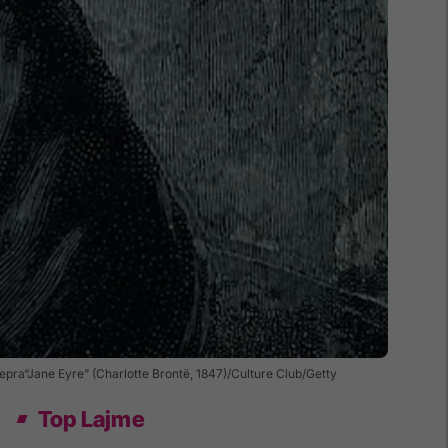
vepra“Jane Eyre” (Charlotte Brontë, 1847)/Culture Club/Getty
Top Lajme