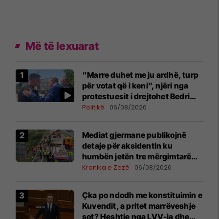
Më të lexuarat
“Marre duhet me ju ardhë, turp
për votat që i keni”, njëri nga
protestuesit i drejtohet Bedri
Hamzës
Politikë
06/08/2026
Mediat gjermane publikojnë
detaje për aksidentin ku
humbën jetën tre mërgimtarë
nga Komogllava e Ferizajt
Kronika e Zezë
06/08/2026
Çka po ndodh me konstituimin e
Kuvendit, a pritet marrëveshje
sot? Heshtje nga LVV-ja dhe