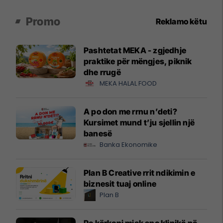
Promo
Reklamo këtu
Pashtetat MEKA - zgjedhje
praktike për mëngjes, piknik
dhe rrugë
MEKA HALAL FOOD
A po don me rrnu n’deti?
Kursimet mund t’ju sjellin një
banesë
Banka Ekonomike
Plan B Creative rrit ndikimin e
biznesit tuaj online
Plan B
Po kërkoni mjek apo klinikë në