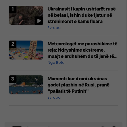
Ukrainasit i kapin ushtarët rusë
në befasi, ishin duke fjetur në
strehimoret e kamufluara
Evropa
Meteorologët me parashikime të
reja: Ndryshime ekstreme,
muajt e ardhshëm do të jenë të
pazakontë
Nga Bota
Momenti kur droni ukrainas
godet plazhin në Rusi, pranë
"pallatit të Putinit"
Evropa