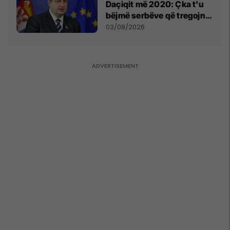
Daçiqit më 2020: Çka t'u
bëjmë serbëve që tregojnë
ku janë varrosur shqiptarët
03/08/2026
në Serbi