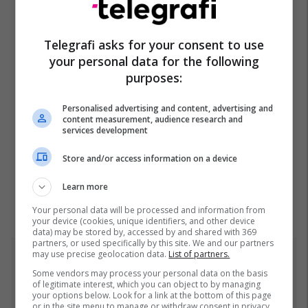
Telegrafi asks for your consent to use
your personal data for the following
purposes:
Personalised advertising and content, advertising and
content measurement, audience research and
services development
Store and/or access information on a device
Learn more
Your personal data will be processed and information from
your device (cookies, unique identifiers, and other device
data) may be stored by, accessed by and shared with 369
partners, or used specifically by this site. We and our partners
may use precise geolocation data.
List of partners.
Top 5
Some vendors may process your personal data on the basis
of legitimate interest, which you can object to by managing
Ftohet nga prokuroria e
your options below. Look for a link at the bottom of this page
or in the site menu to manage or withdraw consent in privacy
Kosovës për krime lufte,