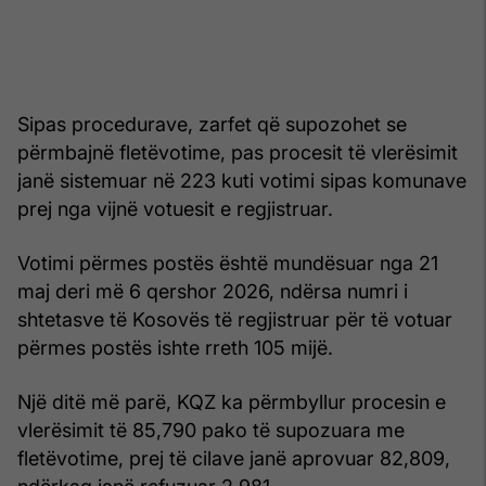
Sipas procedurave, zarfet që supozohet se
përmbajnë fletëvotime, pas procesit të vlerësimit
janë sistemuar në 223 kuti votimi sipas komunave
prej nga vijnë votuesit e regjistruar.
Votimi përmes postës është mundësuar nga 21
maj deri më 6 qershor 2026, ndërsa numri i
shtetasve të Kosovës të regjistruar për të votuar
përmes postës ishte rreth 105 mijë.
Një ditë më parë, KQZ ka përmbyllur procesin e
vlerësimit të 85,790 pako të supozuara me
fletëvotime, prej të cilave janë aprovuar 82,809,