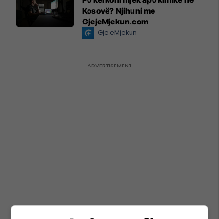
Kosovë? Njihuni me
GjejeMjekun.com
GjejeMjekun