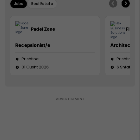
Jobs
Real Estate
Padel Zone
Flex B
Recepsionist/e
Architect
Prishtine
Prishtinë
31 Gusht 2026
6 Shtator 2