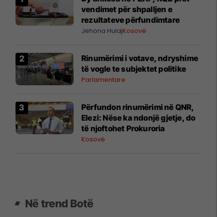
vendimet për shpalljen e
rezultateve përfundimtare
Jehona Hulaj
Kosovë
Rinumërimi i votave, ndryshime
të vogle te subjektet politike
Parlamentare
​Përfundon rinumërimi në QNR,
Elezi: Nëse ka ndonjë gjetje, do
të njoftohet Prokuroria
Kosovë
Në trend Botë