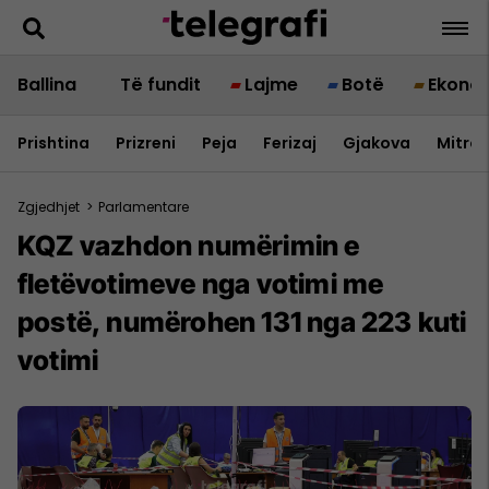
Ballina
Të fundit
Lajme
Botë
Ekono
Prishtina
Prizreni
Peja
Ferizaj
Gjakova
Mitrov
Zgjedhjet
>
Parlamentare
KQZ vazhdon numërimin e
fletëvotimeve nga votimi me
postë, numërohen 131 nga 223 kuti
votimi