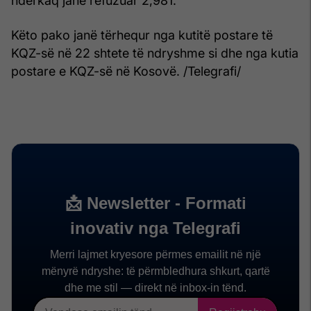
ndërkaq janë refuzuar 2,981.
Këto pako janë tërhequr nga kutitë postare të
KQZ-së në 22 shtete të ndryshme si dhe nga kutia
postare e KQZ-së në Kosovë. /Telegrafi/