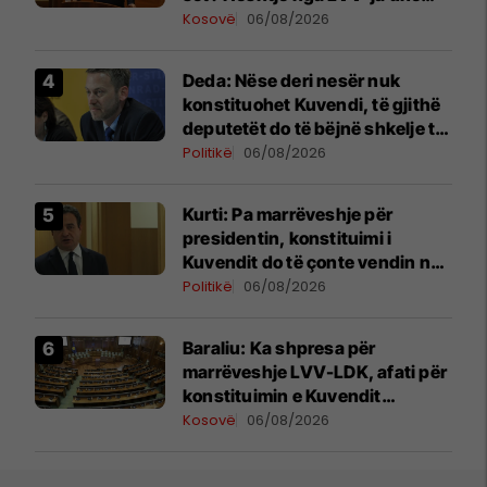
LDK-ja
Kosovë
06/08/2026
Deda: Nëse deri nesër nuk
konstituohet Kuvendi, të gjithë
deputetët do të bëjnë shkelje të
rëndë kushtetuese
Politikë
06/08/2026
Kurti: Pa marrëveshje për
presidentin, konstituimi i
Kuvendit do të çonte vendin në
zgjedhje të reja
Politikë
06/08/2026
Baraliu: Ka shpresa për
marrëveshje LVV-LDK, afati për
konstituimin e Kuvendit
përfundon më 7 gusht
Kosovë
06/08/2026