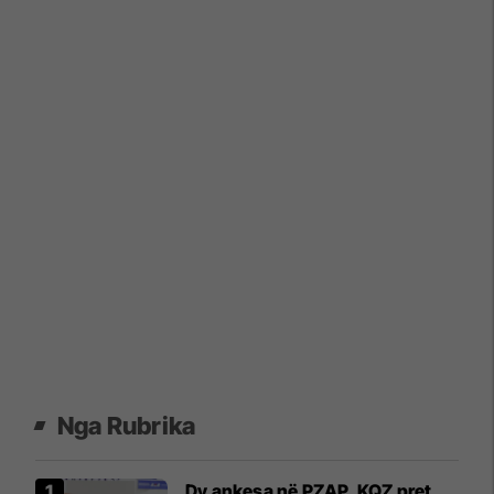
Nga Rubrika
Dy ankesa në PZAP, KQZ pret