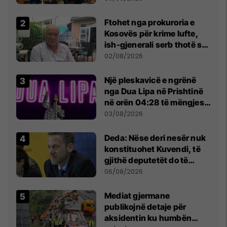
Ftohet nga prokuroria e
Kosovës për krime lufte,
ish-gjenerali serb thotë se
dikush e tradhtoi në
02/08/2026
Beograd
Një pleskavicë e ngrënë
nga Dua Lipa në Prishtinë
në orën 04:28 të mëngjesit
- dhe bota digjitale serbe
03/08/2026
shpall gjendjen e luftës
Deda: Nëse deri nesër nuk
konstituohet Kuvendi, të
gjithë deputetët do të
bëjnë shkelje të rëndë
06/08/2026
kushtetuese
Mediat gjermane
publikojnë detaje për
aksidentin ku humbën