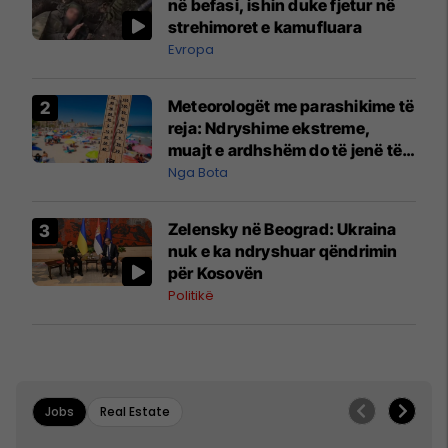
në befasi, ishin duke fjetur në
strehimoret e kamufluara
Evropa
Meteorologët me parashikime të
reja: Ndryshime ekstreme,
muajt e ardhshëm do të jenë të
pazakontë
Nga Bota
Zelensky në Beograd: Ukraina
nuk e ka ndryshuar qëndrimin
për Kosovën
Politikë
Jobs
Real Estate