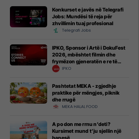
Konkurset e javës në Telegrafi
Jobs: Mundësi të reja për
zhvillimin tuaj profesional
Telegrafi Jobs
IPKO, Sponsor i Artë i DokuFest
2026, mbështet filmin dhe
frymëzon gjeneratën e re të
krijuesve
IPKO
Pashtetat MEKA - zgjedhje
praktike për mëngjes, piknik
dhe rrugë
MEKA HALAL FOOD
A po don me rrnu n’deti?
Kursimet mund t’ju sjellin një
banesë