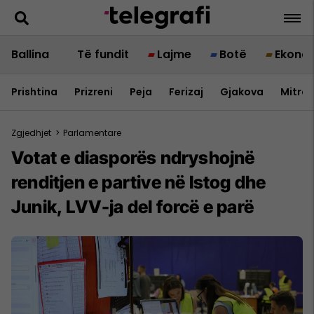
Ballina
Të fundit
Lajme
Botë
Ekono
Prishtina
Prizreni
Peja
Ferizaj
Gjakova
Mitrov
Zgjedhjet
>
Parlamentare
Votat e diasporës ndryshojnë
renditjen e partive në Istog dhe
Junik, LVV-ja del forcë e parë