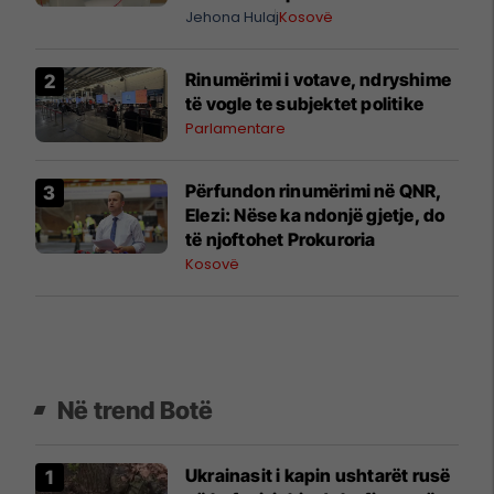
Jehona Hulaj
Kosovë
Rinumërimi i votave, ndryshime
të vogle te subjektet politike
Parlamentare
​Përfundon rinumërimi në QNR,
Elezi: Nëse ka ndonjë gjetje, do
të njoftohet Prokuroria
Kosovë
Në trend Botë
Ukrainasit i kapin ushtarët rusë