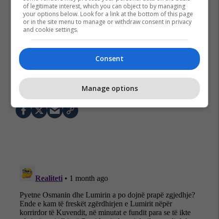
of legitimate interest, which you can object to by managing
your options below. Look for a link at the bottom of this page
or in the site menu to manage or withdraw consent in privacy
and cookie settings.
Consent
Lvv
Ldk
Aak
Pdk
Junik
Istog
Zgjedhjet 2026
Manage options