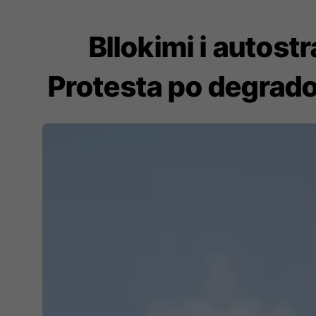
Bllokimi i autost
Protesta po degradon