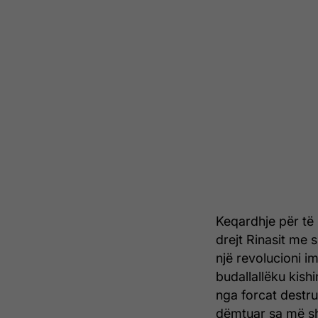
Keqardhje për të 
drejt Rinasit me s
një revolucioni i
budallallëku kish
nga forcat destru
dëmtuar sa më sh