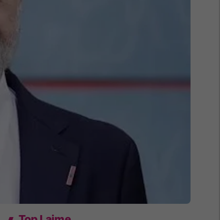
Top Lajme