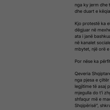
nga ky jerm dhe 
dhe duart e këqia
Kjo protestë ka 
dëgjuar në mexhel
ata i janë bashk
në kanalet social
mbytet, një orë e 
Por nëse ka përfi
Qeveria Shqiptare
nga pjesa e çiltë
legjitime të asaj 
mjegulla do t’i z
shfaqur më e mad
Shqipërisë”, shkr