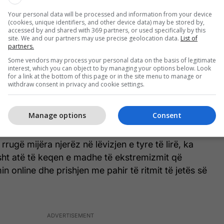
Your personal data will be processed and information from your device
odet imazhin e Shqipërisë dhe sezonin turistik,
(cookies, unique identifiers, and other device data) may be stored by,
eptimin negativ e të pavërtetë të një vendi
accessed by and shared with 369 partners, or used specifically by this
site. We and our partners may use precise geolocation data.
List of
edisit, jomikpritës për investimet e huaja dhe te
partners.
istët. Anullimet e rezervimeve të hoteleve dhe
Some vendors may process your personal data on the basis of legitimate
ve paralajmërojnë një sezon jo pozitiv
interest, which you can object to by managing your options below. Look
for a link at the bottom of this page or in the site menu to manage or
 shumë e shumë familje e njerëz që kanë lidhje
withdraw consent in privacy and cookie settings.
kte me zinxhirin e vlerës së industrisë së turizmit.
Manage options
Consent
rrin e degradon në një turmë të drejtuar nga
e duar të këqia drejt rrugës së aeroportit, duke
rrugë mijëra njerëz në lëvizjen e tyre të lirë, ka
sht atë të keqen e madhe të ekstremizmit që
n online dhe prishjen me pahir të ritmit të jetës së