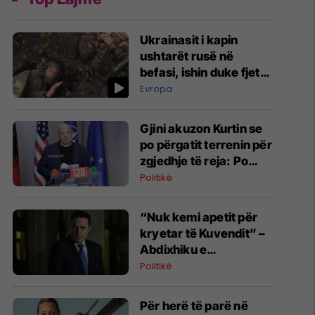
Ukrainasit i kapin
ushtarët rusë në
befasi, ishin duke fjetur
në strehimoret e
Evropa
kamufluara
Gjini akuzon Kurtin se
po përgatit terrenin për
zgjedhje të reja: Po
manipulon opinionin
Politikë
publik
“Nuk kemi apetit për
kryetar të Kuvendit” –
Abdixhiku e
konsideron si figurë
Politikë
ceremoniale
Për herë të parë në