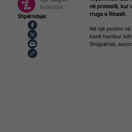
Nga
Telegrafi
në protestë, kur 
15/06/2026
rruga e Rinasit.
Në një postim në 
kanë humbur lidh
Shqipërisë, sezon