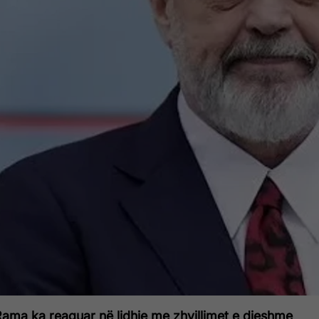
Rama ka reaguar në lidhje me zhvillimet e djeshme