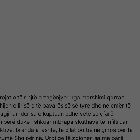
rejat e të rinjtë e zhgënjyer nga marshimi qorrazi
hijen e lirisë e të pavarësisë së tyre dhe në emër të
magjinar, derisa e kuptuan edhe vetë se çfarë
in bërë duke i shkuar mbrapa skuthave të infiltruar
ktive, brenda a jashtë, të cilat po bëjnë çmos për ta
umë Shqipërinë. Uroj që të zgjohen sa më parë