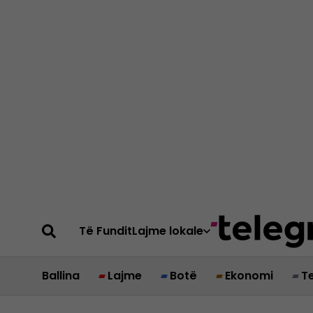
Të Fundit
Lajme lokale
Ballina
Lajme
Botë
Ekonomi
T