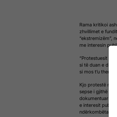
Rama kritikoi ash
zhvillimet e fundi
“ekstremizëm”, n
me interesin pub
“Protestuesit janë
si të duan e deri
si mos t’u them:
Kjo protestë nuk
sepse i gjithë do
dokumentuar qever
e interesit publi
ndërkombëtare.