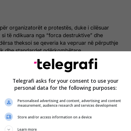
për organizatorët e protestës, duke i cilësuar
t si të ndikuara nga “forca destruktive” dhe
dërsa theksoi se qeveria ka vepruar në përputhje
lik dhe standardet ndërkombëtare.
 të lirë të protestojnë paqësisht për çfarë të duan,
 kur të duan, por pa dashur t’ju bëj moral nuk kam se
Telegrafi asks for your consent to use your
personal data for the following purposes:
 ka më asnjë lidhje me Sazanin a me Zvërnecin,
Personalised advertising and content, advertising and content
kumentacioni i procesit dhe e gjithë qasja e
measurement, audience research and services development
isë, tregojnë qartë që qeveria është në lartësinë
Store and/or access information on a device
k e të standarteve dhe praktikave më të mira
Learn more