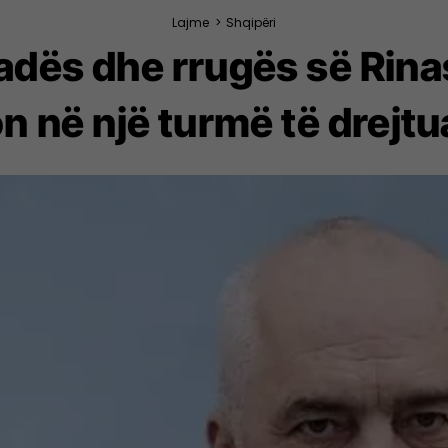
Lajme
>
Shqipëri
radës dhe rrugës së Rin
 në një turmë të drejtu