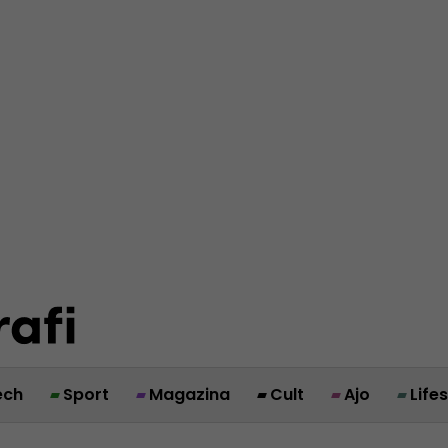
ech
Sport
Magazina
Cult
Ajo
Life