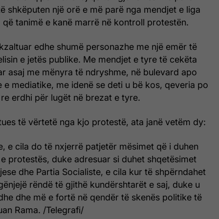
të shkëputen një orë e më parë nga mendjet e liga
 që tanimë e kanë marrë në kontroll protestën.
ekzaltuar edhe shumë personazhe me një emër të
isin e jetës publike. Me mendjet e tyre të cekëta
uar asaj me mënyra të ndryshme, në bulevard apo
e e mediatike, me idenë se deti u bë kos, qeveria po
re erdhi për lugët në brezat e tyre.
tues të vërtetë nga kjo protestë, ata janë vetëm dy:
, e cila do të nxjerrë patjetër mësimet që i duhen
r e protestës, duke adresuar si duhet shqetësimet
pjese dhe Partia Socialiste, e cila kur të shpërndahet
hgënjejë rëndë të gjithë kundërshtarët e saj, duke u
he dhe më e fortë në qendër të skenës politike të
uan Rama. /Telegrafi/