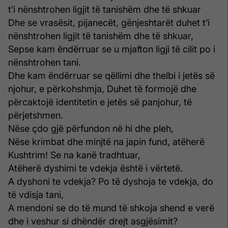
t’i nënshtrohen ligjit të tanishëm dhe të shkuar
Dhe se vrasësit, pijanecët, gënjeshtarët duhet t’i
nënshtrohen ligjit të tanishëm dhe të shkuar,
Sepse kam ëndërruar se u mjafton ligji të cilit po i
nënshtrohen tani.
Dhe kam ëndërruar se qëllimi dhe thelbi i jetës së
njohur, e përkohshmja, Duhet të formojë dhe
përcaktojë identitetin e jetës së panjohur, të
përjetshmen.
Nëse çdo gjë përfundon në hi dhe pleh,
Nëse krimbat dhe minjtë na japin fund, atëherë
Kushtrim! Se na kanë tradhtuar,
Atëherë dyshimi te vdekja është i vërtetë.
A dyshoni te vdekja? Po të dyshoja te vdekja, do
të vdisja tani,
A mendoni se do të mund të shkoja shend e verë
dhe i veshur si dhëndër drejt asgjësimit?