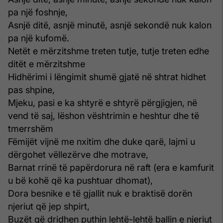
pa një foshnje,
Asnjë ditë, asnjë minutë, asnjë sekondë nuk kalon
pa një kufomë.
Netët e mërzitshme treten tutje, tutje treten edhe
ditët e mërzitshme
Hidhërimi i lëngimit shumë gjatë në shtrat hidhet
pas shpine,
Mjeku, pasi e ka shtyrë e shtyrë përgjigjen, në
vend të saj, lëshon vështrimin e heshtur dhe të
tmerrshëm
Fëmijët vijnë me nxitim dhe duke qarë, lajmi u
dërgohet vëllezërve dhe motrave,
Barnat rrinë të papërdorura në raft (era e kamfurit
u bë kohë që ka pushtuar dhomat),
Dora besnike e të gjallit nuk e braktisë dorën
njeriut që jep shpirt,
Buzët që dridhen puthin lehtë-lehtë ballin e njeriut