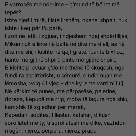
E varrosën me nderime – ç’mund të bëhet më
tepër?
Ishte njeri i mirë, fliste lirshëm, nxehej shpejt, nuk
ishte i keq për t’u parë,
I zoti në jetë, i zgjuar, i ndjeshëm ndaj shpërfilljes,
Mikun nuk e linte në baltë në ditë me diell, as në
ditë me shi, i kishte në qejf gratë, luante bixhoz,
hante me gjithë shpirt, pinte me gjithë shpirt,
E kishte provuar ç’do me thënë të skuqesh, nga
fundi ra shpirtërisht, u sëmurë, e ndihmuan me
lëmosha, vdiq 41 vjeç – dhe ky ishte varrimi i tij.
Në kërkim të punës, me përparëse, pelerinë,
doreza, këpucë me rrip, rroba të lagura nga shiu,
kamxhik të zgjedhur për merak,
Kapedan, soditës, fillestar, kafshar, dikush
sorollatet me ty, ti sorollatesh me dikë, vazhdon
rrugën, njerëz përpara, njerëz prapa,