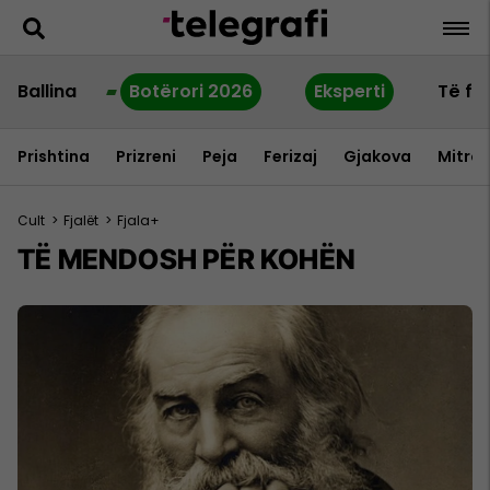
Ballina
Botërori 2026
Eksperti
Të fu
Prishtina
Prizreni
Peja
Ferizaj
Gjakova
Mitrov
Cult
>
Fjalët
>
Fjala+
TË MENDOSH PËR KOHËN