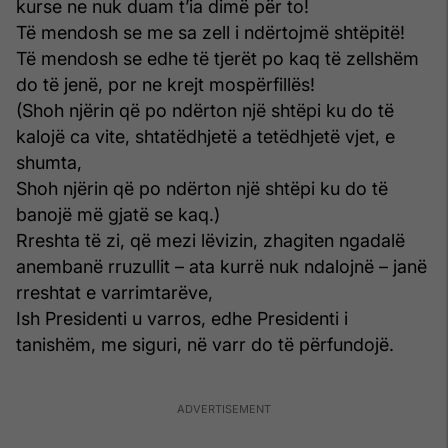
kurse ne nuk duam t’ia dimë për to!
Të mendosh se me sa zell i ndërtojmë shtëpitë!
Të mendosh se edhe të tjerët po kaq të zellshëm
do të jenë, por ne krejt mospërfillës!
(Shoh njërin që po ndërton një shtëpi ku do të
kalojë ca vite, shtatëdhjetë a tetëdhjetë vjet, e
shumta,
Shoh njërin që po ndërton një shtëpi ku do të
banojë më gjatë se kaq.)
Rreshta të zi, që mezi lëvizin, zhagiten ngadalë
anembanë rruzullit – ata kurrë nuk ndalojnë – janë
rreshtat e varrimtarëve,
Ish Presidenti u varros, edhe Presidenti i
tanishëm, me siguri, në varr do të përfundojë.