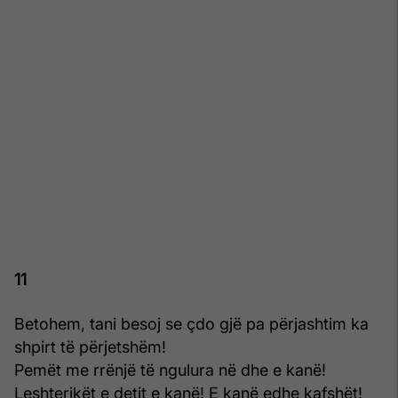
11
Betohem, tani besoj se çdo gjë pa përjashtim ka
shpirt të përjetshëm!
Pemët me rrënjë të ngulura në dhe e kanë!
Leshterikët e detit e kanë! E kanë edhe kafshët!