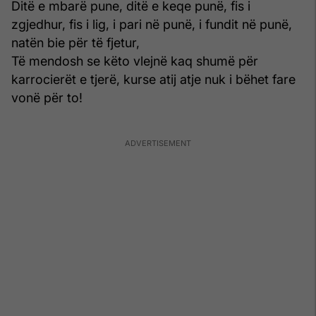
Ditë e mbarë pune, ditë e keqe punë, fis i
zgjedhur, fis i lig, i pari në punë, i fundit në punë,
natën bie për të fjetur,
Të mendosh se këto vlejnë kaq shumë për
karrocierët e tjerë, kurse atij atje nuk i bëhet fare
vonë për to!