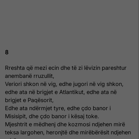
8
Rreshta që mezi ecin dhe të zi lëvizin pareshtur
anembanë rruzullit,
Veriori shkon në vig, edhe jugori në vig shkon,
edhe ata në brigjet e Atlantikut, edhe ata në
brigjet e Paqësorit,
Edhe ata ndërmjet tyre, edhe çdo banor i
Misisipit, dhe çdo banor i kësaj toke.
Mjeshtrit e mëdhenj dhe kozmosi ndjehen mirë
teksa largohen, heronjtë dhe mirëbërësit ndjehen