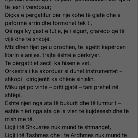
të jesh i vendosur;
Diçka e përgatitur për një kohë të gjatë dhe e
paformë arrin dhe formohet tek ti,
Që nga ky çast e tutje, je i sigurt, çfarëdo që të
vijë dhe të shkojë.
Mblidhen fijet që u drodhën, të lagëtit kapërcen
litarin e anijes, trajta është e përkryer.
Te përgatitjet secili ka hisen e vet,
Orkestra i ka akorduar si duhet instrumentet –
shkopi i dirigjentit ka dhënë sinjalin.
Miku që po vinte – priti gjatë – tani prehet në
shtëpi,
Është njëri nga ata të bukurit dhe të lumturit –
është njëri nga ata që ia vlen të kujdesesh dhe të
rrish me të.
Ligji i të Shkuarës nuk mund të shmanget,
Ligji i të Tashmes dhe i të Ardhmes nuk mund të