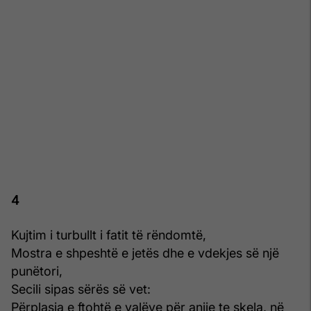
4
Kujtim i turbullt i fatit të rëndomtë,
Mostra e shpeshtë e jetës dhe e vdekjes së një
punëtori,
Secili sipas sërës së vet:
Përplasja e ftohtë e valëve për anije te skela, në