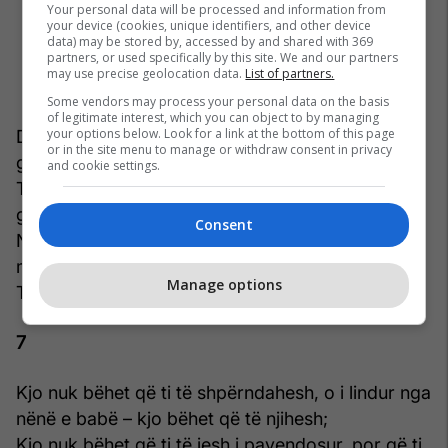
Your personal data will be processed and information from
your device (cookies, unique identifiers, and other device
data) may be stored by, accessed by and shared with 369
partners, or used specifically by this site. We and our partners
may use precise geolocation data.
List of partners.
Some vendors may process your personal data on the basis
of legitimate interest, which you can object to by managing
your options below. Look for a link at the bottom of this page
Dallimi ndërmjet mëkatit dhe të mirës nuk është
or in the site menu to manage or withdraw consent in privacy
gënjeshtër,
and cookie settings.
Toka nuk është jehonë, njeriu dhe jeta e tij dhe
gjithë gjërat e jetës merren mirë parasysh.
Consent
Nuk të kanë flakur në mëshirën e erërave, ti
mbahesh të vetja me siguri dhe mbrojte,
Manage options
Te vetja! Te vetja! Te vetja, përjetë, në pafundësi.
7
Kjo nuk bëhet që ti të shpërndahesh, o i lindur nga
nënë e babë – kjo bëhet që të njihesh;
Kjo nuk bëhet që ti të jesh i pavendosur, por që ti