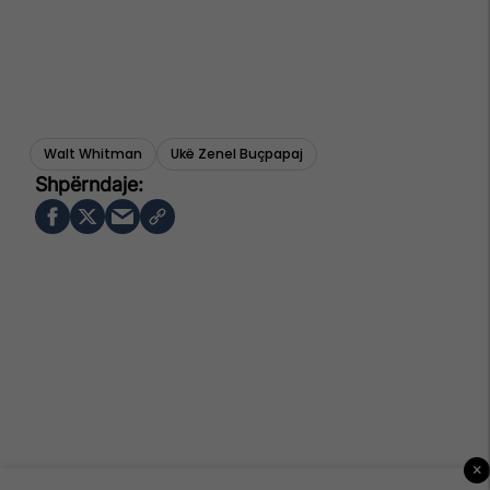
Walt Whitman
Ukë Zenel Buçpapaj
×