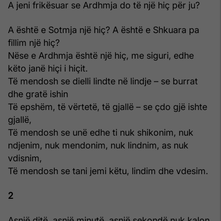
A jeni frikësuar se Ardhmja do të një hiç për ju?
A është e Sotmja një hiç? A është e Shkuara pa
fillim një hiç?
Nëse e Ardhmja është një hiç, me siguri, edhe
këto janë hiçi i hiçit.
Të mendosh se dielli lindte në lindje – se burrat
dhe gratë ishin
Të epshëm, të vërtetë, të gjallë – se çdo gjë ishte
gjallë,
Të mendosh se unë edhe ti nuk shikonim, nuk
ndjenim, nuk mendonim, nuk lindnim, as nuk
vdisnim,
Të mendosh se tani jemi këtu, lindim dhe vdesim.
2
Asnjë ditë, asnjë minutë, asnjë sekondë nuk kalon