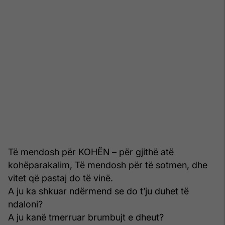
Të mendosh për KOHËN – për gjithë atë
kohëparakalim, Të mendosh për të sotmen, dhe
vitet që pastaj do të vinë.
A ju ka shkuar ndërmend se do t’ju duhet të
ndaloni?
A ju kanë tmerruar brumbujt e dheut?