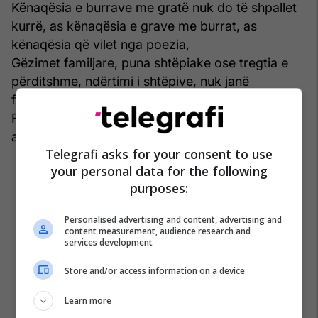
Kënaqësia e burrave me gratë nuk do të shpallet
kurrë, as kënaqësia e grave me burrat, as
kënaqësia që vilet nga poezia,
Gëzimet familjare, puna shtëpiake ose tregtia e
përditshme, ndërtimi i shtëpive, nuk janë
fantazma, kanë peshë, trajtë, vendndodhje,
Fermat, fitimet, të vjelat, tregjet, pagat, qeveria,
asnjëra syresh nuk është fantazmë,
Telegrafi asks for your consent to use
your personal data for the following
purposes:
Personalised advertising and content, advertising and
content measurement, audience research and
services development
Store and/or access information on a device
Learn more