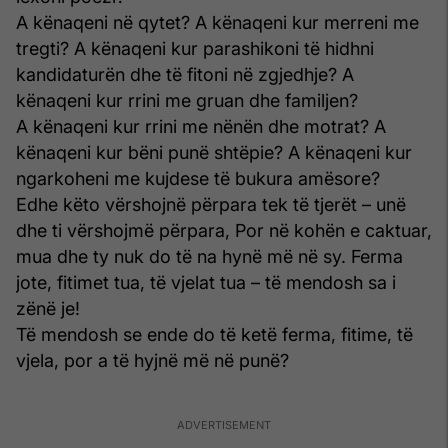
A kënaqeni në qytet? A kënaqeni kur merreni me
tregti? A kënaqeni kur parashikoni të hidhni
kandidaturën dhe të fitoni në zgjedhje? A
kënaqeni kur rrini me gruan dhe familjen?
A kënaqeni kur rrini me nënën dhe motrat? A
kënaqeni kur bëni punë shtëpie? A kënaqeni kur
ngarkoheni me kujdese të bukura amësore?
Edhe këto vërshojnë përpara tek të tjerët – unë
dhe ti vërshojmë përpara, Por në kohën e caktuar,
mua dhe ty nuk do të na hynë më në sy. Ferma
jote, fitimet tua, të vjelat tua – të mendosh sa i
zënë je!
Të mendosh se ende do të ketë ferma, fitime, të
vjela, por a të hyjnë më në punë?