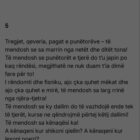
5
Tregjet, qeveria, pagat e punëtorëve – të
mendosh se sa marrin nga netët dhe ditët tona!
Të mendosh se punëtorët e tjerë do t’u japin po
kaq rëndësi, megjithatë ne nuk duam t’ia dimë
fare për to!
I rëndomti dhe fisniku, ajo çka quhet mëkat dhe
ajo çka quhet e mirë, të mendosh sa larg rrinë
nga njëra-tjetra!
Të mendosh se ky dallim do të vazhdojë ende tek
të tjerët, kurse ne qëndrojmë përtej këtij dallimi!
Të mendosh sa kënaqësi ka!
A kënaqeni kur shikoni qiellin? A kënaqeni kur
lexoni poezi?