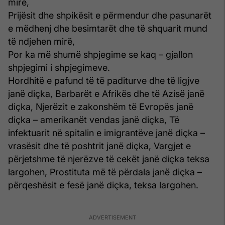
mirë,
Prijësit dhe shpikësit e përmendur dhe pasunarët
e mëdhenj dhe besimtarët dhe të shquarit mund
të ndjehen mirë,
Por ka më shumë shpjegime se kaq – gjallon
shpjegimi i shpjegimeve.
Hordhitë e pafund të të paditurve dhe të ligjve
janë diçka, Barbarët e Afrikës dhe të Azisë janë
diçka, Njerëzit e zakonshëm të Evropës janë
diçka – amerikanët vendas janë diçka, Të
infektuarit në spitalin e imigrantëve janë diçka –
vrasësit dhe të poshtrit janë diçka, Vargjet e
përjetshme të njerëzve të cekët janë diçka teksa
largohen, Prostituta më të përdala janë diçka –
përqeshësit e fesë janë diçka, teksa largohen.