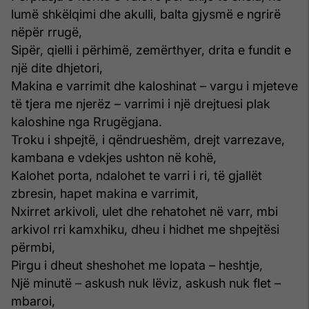
lumë shkëlqimi dhe akulli, balta gjysmë e ngrirë
nëpër rrugë,
Sipër, qielli i përhimë, zemërthyer, drita e fundit e
një dite dhjetori,
Makina e varrimit dhe kaloshinat – vargu i mjeteve
të tjera me njerëz – varrimi i një drejtuesi plak
kaloshine nga Rrugëgjana.
Troku i shpejtë, i qëndrueshëm, drejt varrezave,
kambana e vdekjes ushton në kohë,
Kalohet porta, ndalohet te varri i ri, të gjallët
zbresin, hapet makina e varrimit,
Nxirret arkivoli, ulet dhe rehatohet në varr, mbi
arkivol rri kamxhiku, dheu i hidhet me shpejtësi
përmbi,
Pirgu i dheut sheshohet me lopata – heshtje,
Një minutë – askush nuk lëviz, askush nuk flet –
mbaroi,