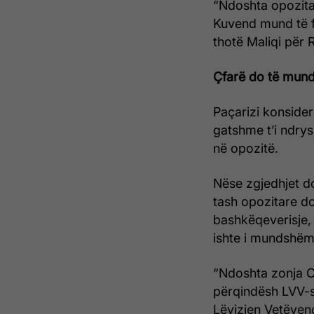
“Ndoshta opozita 
Kuvend mund të f
thotë Maliqi për 
Çfarë do të mund
Paçarizi konsider
gatshme t’i ndrys
në opozitë.
Nëse zgjedhjet do
tash opozitare do
bashkëqeverisje, 
ishte i mundshëm
“Ndoshta zonja Os
përqindësh LVV-së
Lëvizjen Vetëvend