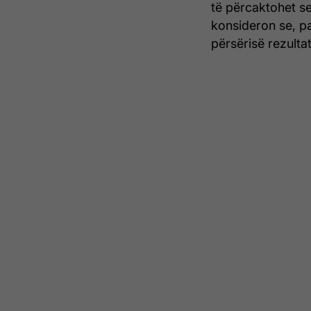
të përcaktohet se
konsideron se, p
përsërisë rezulta