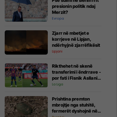
Pse sulmi në Berlin rrit
presionin politik ndaj
Merzit?
Evropa
Zjarr në mbetjet e
korrjeve në Lipjan,
ndërhyjnë zjarrëfikësit
Lipjani
Rikthehet në skenë
transferimi i ëndrrave -
por fati i Fisnik Asllanit
vazhdon të varet nga
La Liga
Ferran Torres
Prishtina premton
mbrojtje nga stuhitë,
fermerët dyshojnë në