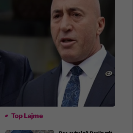
Top Lajme