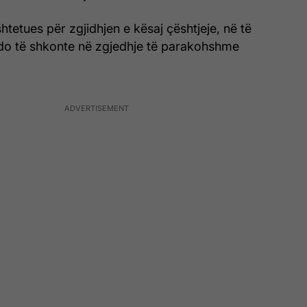
htetues për zgjidhjen e kësaj çështjeje, në të
do të shkonte në zgjedhje të parakohshme