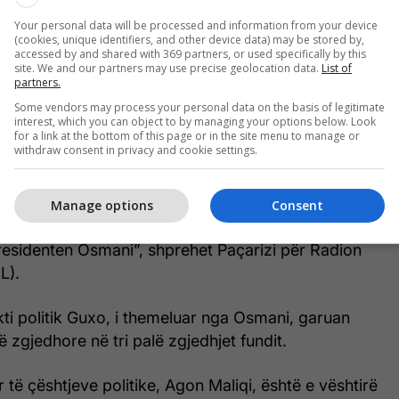
’i tejkalonte përplasjet me Vjosa Osmanin, tashmë
Your personal data will be processed and information from your device
(cookies, unique identifiers, and other device data) may be stored by,
vendit, për ta propozuar edhe për një mandat të
accessed by and shared with 369 partners, or used specifically by this
site. We and our partners may use precise geolocation data.
List of
partners.
Some vendors may process your personal data on the basis of legitimate
sideron se partia e kryeministrit Albin Kurti nuk e
interest, which you can object to by managing your options below. Look
shme njëjtë sikur në zgjedhjet e 28 dhjetorit të vitit
for a link at the bottom of this page or in the site menu to manage or
withdraw consent in privacy and cookie settings.
oi mbi 51 për qind të votave.
hjet më së paku i konvenojnë Lëvizjes
Manage options
Consent
domos pas çarjes që ka pësuar kjo parti në raport
esidenten Osmani”, shprehet Paçarizi për Radion
L).
ti politik Guxo, i themeluar nga Osmani, garuan
ë zgjedhore në tri palë zgjedhjet fundit.
r të çështjeve politike, Agon Maliqi, është e vështirë