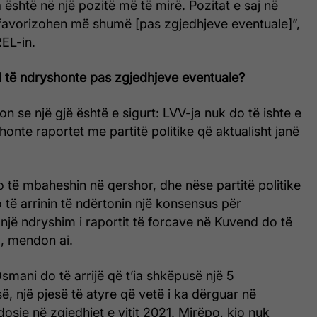
është në një pozitë më të mirë. Pozitat e saj në
avorizohen më shumë [pas zgjedhjeve eventuale]”,
REL-in.
 të ndryshonte pas zgjedhjeve eventuale?
on se një gjë është e sigurt: LVV-ja nuk do të ishte e
honte raportet me partitë politike që aktualisht janë
 të mbaheshin në qershor, dhe nëse partitë politike
 të arrinin të ndërtonin një konsensus për
një ndryshim i raportit të forcave në Kuvend do të
, mendon ai.
mani do të arrijë që t’ia shkëpusë një 5
, një pjesë të atyre që vetë i ka dërguar në
osje në zgjedhjet e vitit 2021. Mirëpo, kjo nuk