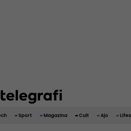
ech
Sport
Magazina
Cult
Ajo
Life