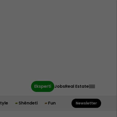
Eksperti
Jobs
Real Estate
style
Shëndeti
Fun
Newsletter