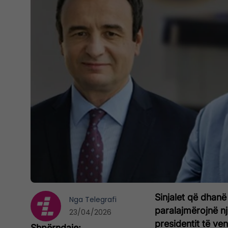
Sinjalet që dhanë
Nga
Telegrafi
paralajmërojnë n
23/04/2026
presidentit të ven