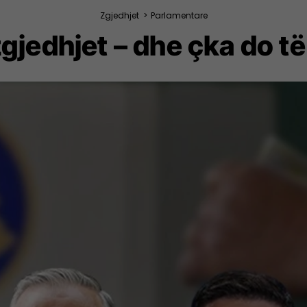
Zgjedhjet
>
Parlamentare
gjedhjet – dhe çka do të