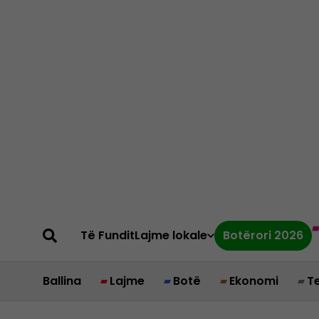
Të Fundit
Lajme lokale
Botërori 2026
Ballina
Lajme
Botë
Ekonomi
T