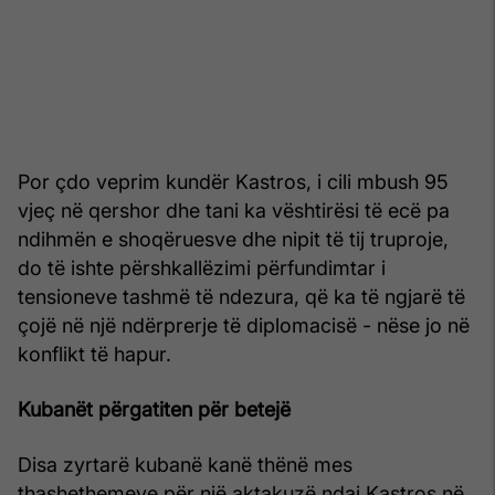
Por çdo veprim kundër Kastros, i cili mbush 95
vjeç në qershor dhe tani ka vështirësi të ecë pa
ndihmën e shoqëruesve dhe nipit të tij truproje,
do të ishte përshkallëzimi përfundimtar i
tensioneve tashmë të ndezura, që ka të ngjarë të
çojë në një ndërprerje të diplomacisë - nëse jo në
konflikt të hapur.
Kubanët përgatiten për betejë
Disa zyrtarë kubanë kanë thënë mes
thashethemeve për një aktakuzë ndaj Kastros në