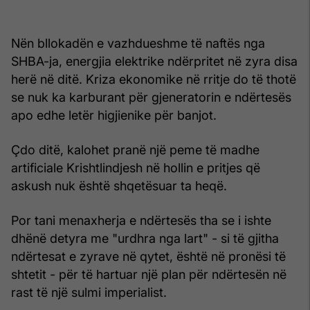
Nën bllokadën e vazhdueshme të naftës nga
SHBA-ja, energjia elektrike ndërpritet në zyra disa
herë në ditë. Kriza ekonomike në rritje do të thotë
se nuk ka karburant për gjeneratorin e ndërtesës
apo edhe letër higjienike për banjot.
Çdo ditë, kalohet pranë një peme të madhe
artificiale Krishtlindjesh në hollin e pritjes që
askush nuk është shqetësuar ta heqë.
Por tani menaxherja e ndërtesës tha se i ishte
dhënë detyra me "urdhra nga lart" - si të gjitha
ndërtesat e zyrave në qytet, është në pronësi të
shtetit - për të hartuar një plan për ndërtesën në
rast të një sulmi imperialist.