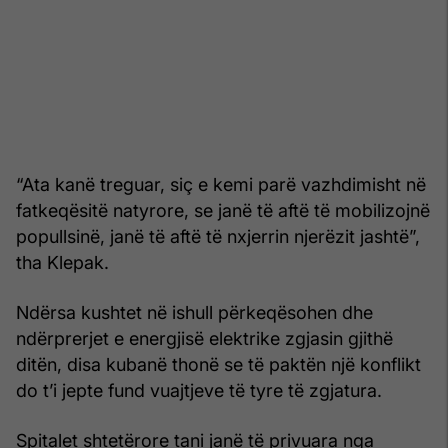
“Ata kanë treguar, siç e kemi parë vazhdimisht në
fatkeqësitë natyrore, se janë të aftë të mobilizojnë
popullsinë, janë të aftë të nxjerrin njerëzit jashtë”,
tha Klepak.
Ndërsa kushtet në ishull përkeqësohen dhe
ndërprerjet e energjisë elektrike zgjasin gjithë
ditën, disa kubanë thonë se të paktën një konflikt
do t’i jepte fund vuajtjeve të tyre të zgjatura.
Spitalet shtetërore tani janë të privuara nga