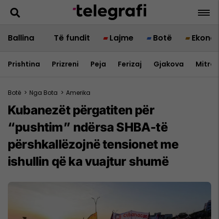
Ballina
Të fundit
Lajme
Botë
Ekono
Prishtina
Prizreni
Peja
Ferizaj
Gjakova
Mitrov
Botë
>
Nga Bota
>
Amerika
Kubanezët përgatiten për
“pushtim” ndërsa SHBA-të
përshkallëzojnë tensionet me
ishullin që ka vuajtur shumë