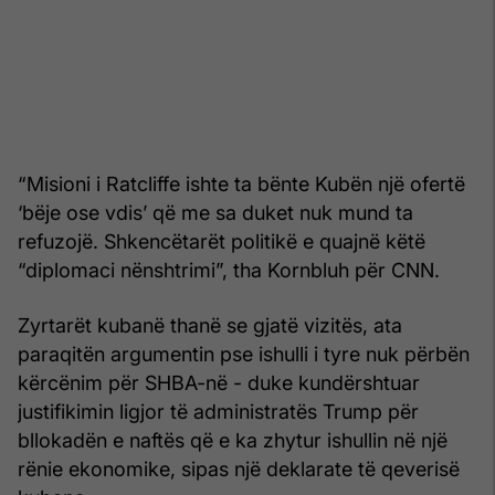
“Misioni i Ratcliffe ishte ta bënte Kubën një ofertë
‘bëje ose vdis’ që me sa duket nuk mund ta
refuzojë. Shkencëtarët politikë e quajnë këtë
“diplomaci nënshtrimi”, tha Kornbluh për CNN.
Zyrtarët kubanë thanë se gjatë vizitës, ata
paraqitën argumentin pse ishulli i tyre nuk përbën
kërcënim për SHBA-në - duke kundërshtuar
justifikimin ligjor të administratës Trump për
bllokadën e naftës që e ka zhytur ishullin në një
rënie ekonomike, sipas një deklarate të qeverisë