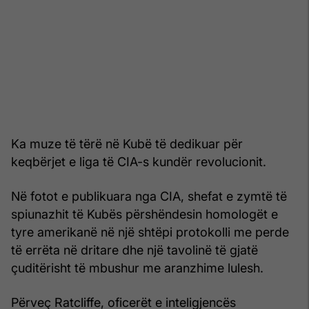
Ka muze të tërë në Kubë të dedikuar për
keqbërjet e liga të CIA-s kundër revolucionit.
Në fotot e publikuara nga CIA, shefat e zymtë të
spiunazhit të Kubës përshëndesin homologët e
tyre amerikanë në një shtëpi protokolli me perde
të errëta në dritare dhe një tavolinë të gjatë
çuditërisht të mbushur me aranzhime lulesh.
Përveç Ratcliffe, oficerët e inteligjencës