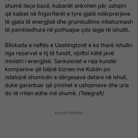
shumë ilaçe bazë, kubanët ankohen për ushqim
që kalbet në frigoriferët e tyre gjatë ndërprerjeve
të gjata të energjisë dhe grumbullime mbeturinash
të pambledhura në pothuajse çdo lagje të ishullit.
Bllokada e naftës e Uashingtonit e ka tharë ishullin
nga rezervat e tij të fundit, njoftoi këtë javë
ministri i energjisë. Sanksionet e reja kundër
kompanive që bëjnë biznes me Kubën po
ndalojnë shumicën e dërgesave detare në ishull,
duke garantuar që çmimet e ushqimeve dhe uria
do të rriten edhe më shumë. /Telegrafi/