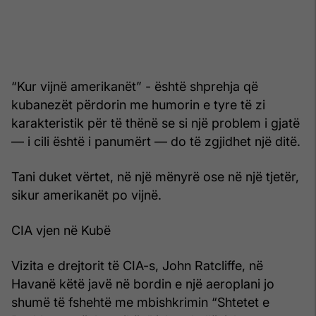
“Kur vijnë amerikanët” - është shprehja që
kubanezët përdorin me humorin e tyre të zi
karakteristik për të thënë se si një problem i gjatë
— i cili është i panumërt — do të zgjidhet një ditë.
Tani duket vërtet, në një mënyrë ose në një tjetër,
sikur amerikanët po vijnë.
CIA vjen në Kubë
Vizita e drejtorit të CIA-s, John Ratcliffe, në
Havanë këtë javë në bordin e një aeroplani jo
shumë të fshehtë me mbishkrimin “Shtetet e