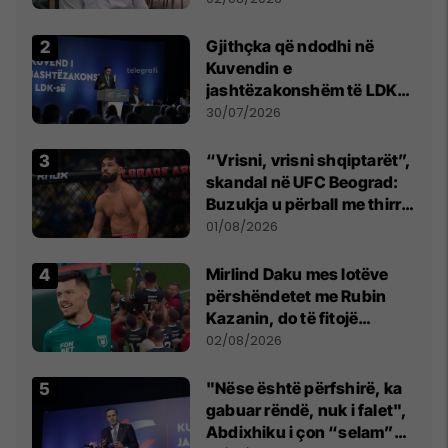
Beograd
Gjithçka që ndodhi në
Kuvendin e
jashtëzakonshëm të LDK-
së
30/07/2026
“Vrisni, vrisni shqiptarët”,
skandal në UFC Beograd:
Buzukja u përball me thirrje
anti-shqiptare nga
01/08/2026
tribunat
Mirlind Daku mes lotëve
përshëndetet me Rubin
Kazanin, do të fitojë
miliona te Spartak Moska
02/08/2026
"Nëse është përfshirë, ka
gabuar rëndë, nuk i falet",
Abdixhiku i çon “selam”