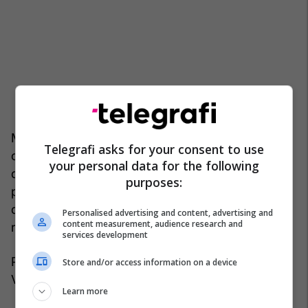
Media shtetërore kubane ka publikuar imazhe të
Telegrafi asks for your consent to use
civilëve që marrin trajnim ushtarak si pjesë e asaj
your personal data for the following
që Fidel Castro e parashikonte si "lufta e të gjithë
purposes:
popullsisë" në të cilën kubanët e armatosur nga
qeveria do të luftonin një luftë guerile të
Personalised advertising and content, advertising and
content measurement, audience research and
rraskapitjes kundër pushtuesve të huaj.
services development
Plani mbështetet në luftime guerile në stilin e
Store and/or access information on a device
Vietnamit dhe jo në një konflikt midis ushtrive.
Learn more