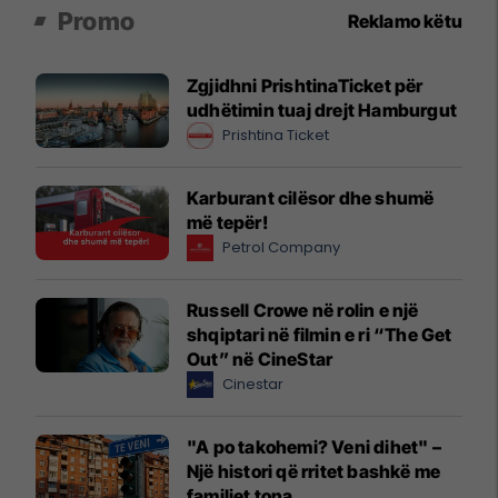
Promo
Reklamo këtu
Zgjidhni PrishtinaTicket për
udhëtimin tuaj drejt Hamburgut
Prishtina Ticket
Karburant cilësor dhe shumë
më tepër!
Petrol Company
Russell Crowe në rolin e një
shqiptari në filmin e ri “The Get
Out” në CineStar
Cinestar
"A po takohemi? Veni dihet" –
Një histori që rritet bashkë me
familjet tona