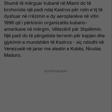
Shumë të mërguar kubanë në Miami do të
brohoriste një padi ndaj Kastros për rolin e tij të
dyshuar në rrëzimin e dy aeroplanëve në vitin
1996 që i përkisnin organizatës kubano-
amerikane në mërgim, Vëllezërit për Shpëtimin.
Një padi do të përgatiste terrenin për kapjen dhe
gjykimin e mundshëm të Kastros - siç ndodhi në
Venezuelë në janar me aleatin e Kubës, Nicolas
Maduro.