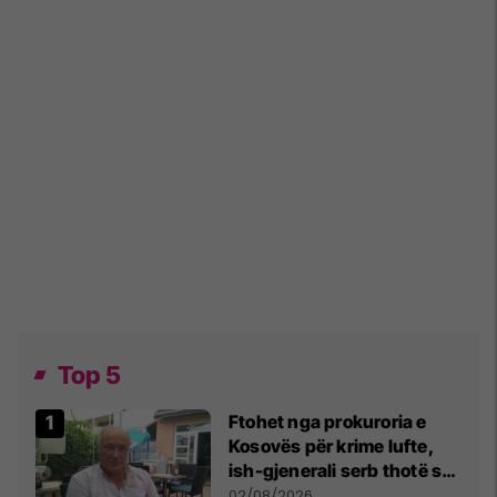
Top 5
Ftohet nga prokuroria e
Kosovës për krime lufte,
ish-gjenerali serb thotë se
dikush e tradhtoi në
02/08/2026