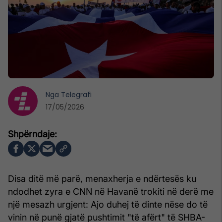
Nga
Telegrafi
17/05/2026
Disa ditë më parë, menaxherja e ndërtesës ku
ndodhet zyra e CNN në Havanë trokiti në derë me
një mesazh urgjent: Ajo duhej të dinte nëse do të
vinin në punë gjatë pushtimit "të afërt" të SHBA-