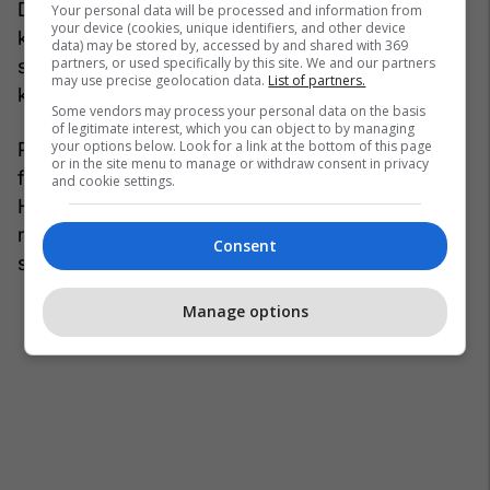
Disa nga videot e publikuara tregojnë ushtarë që
Your personal data will be processed and information from
your device (cookies, unique identifiers, and other device
kryejnë manovra me armë sovjetike më të vjetra
data) may be stored by, accessed by and shared with 369
partners, or used specifically by this site. We and our partners
se sa janë. Në një video, ata po tërheqin një armë
may use precise geolocation data.
List of partners.
kundërajrore me qe.
Some vendors may process your personal data on the basis
of legitimate interest, which you can object to by managing
your options below. Look for a link at the bottom of this page
Pavarësisht mungesës së armëve moderne në
or in the site menu to manage or withdraw consent in privacy
forcat e armatosura kubane, historiani ushtarak
and cookie settings.
Hal Klepak i tha CNN se ushtria e ishullit ende
mund të ngrejë rezistencë të vendosur ndaj një
Consent
sulmi amerikan në tokë.
Manage options