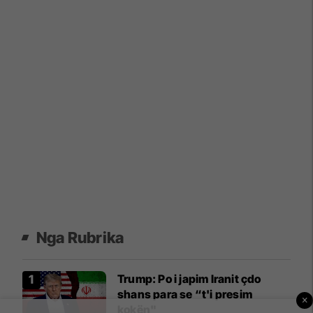
Nga Rubrika
Trump: Po i japim Iranit çdo
shans para se “t'i presim
×
kokën"