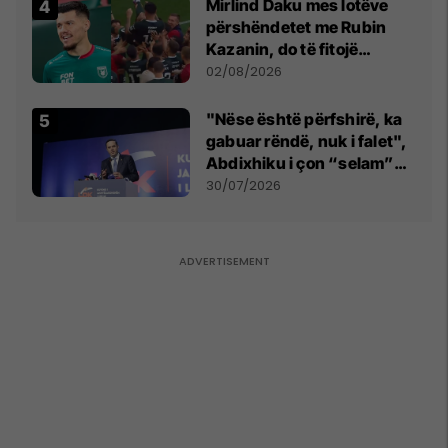
Mirlind Daku mes lotëve
përshëndetet me Rubin
Kazanin, do të fitojë
miliona te Spartak Moska
02/08/2026
"Nëse është përfshirë, ka
gabuar rëndë, nuk i falet",
Abdixhiku i çon “selam”
Përparim Ramës
30/07/2026