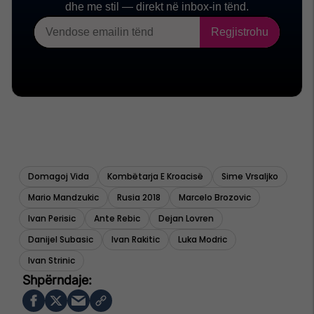
Domagoj Vida
Kombëtarja E Kroacisë
Sime Vrsaljko
Mario Mandzukic
Rusia 2018
Marcelo Brozovic
Ivan Perisic
Ante Rebic
Dejan Lovren
Danijel Subasic
Ivan Rakitic
Luka Modric
Ivan Strinic