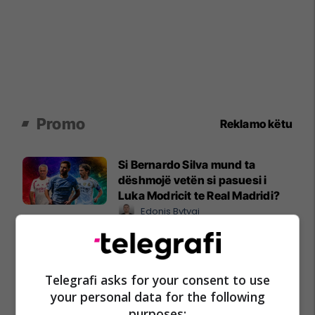
Promo
Reklamo këtu
Si Bernardo Silva mund ta
dëshmojë vetën si pasuesi i
Luka Modricit te Real Madridi?
Edonis Bytyqi
A po don me rrnu n’deti?
Kursimet mund t’ju sjellin një
Telegrafi asks for your consent to use
banesë
your personal data for the following
Banka Ekonomike
purposes: