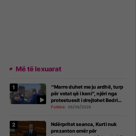
Më të lexuarat
“Marre duhet me ju ardhë, turp
për votat që i keni”, njëri nga
protestuesit i drejtohet Bedri
Hamzës
Politikë
06/08/2026
Ndërpritet seanca, Kurti nuk
prezanton emër për