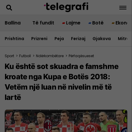
Ballina
Të fundit
Lajme
Botë
Ekono
Prishtina
Prizreni
Peja
Ferizaj
Gjakova
Mitrov
Sport
>
Futboll
>
Ndërkombëtare
>
Përfaqësueset
Ku është sot skuadra e famshme
kroate nga Kupa e Botës 2018:
Vetëm një luan në nivelin më të
lartë