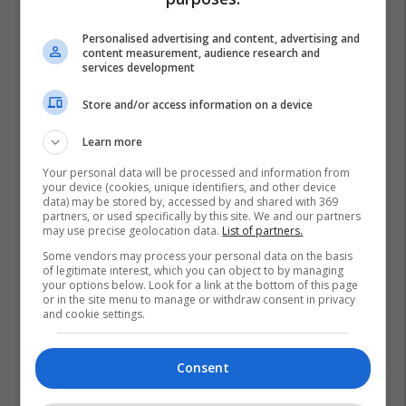
Plan B Creative rrit ndikimin e
Personalised advertising and content, advertising and
biznesit tuaj online
content measurement, audience research and
services development
Plan B
Store and/or access information on a device
Po kërkoni mjek apo klinikë në
Kosovë? Njihuni me
Learn more
GjejeMjekun.com
Your personal data will be processed and information from
GjejeMjekun
your device (cookies, unique identifiers, and other device
data) may be stored by, accessed by and shared with 369
partners, or used specifically by this site. We and our partners
may use precise geolocation data.
List of partners.
Some vendors may process your personal data on the basis
of legitimate interest, which you can object to by managing
your options below. Look for a link at the bottom of this page
or in the site menu to manage or withdraw consent in privacy
and cookie settings.
Consent