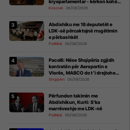
kryeparlamentar - kërkon kohë
shtesë për marrëveshje politike
Kosovë
06/08/2026
Abdixhiku me 18 deputetët e
LDK-së përcaktojnë rrugëtimin
e përbashkët
Politikë
05/08/2026
Pacolli: Nëse Shqipëria zgjidh
kontratën për Aeroportin e
Vlorës, MABCO do t’i drejtohet
arbitrazhit ndërkombëtar
Shqipëri
05/08/2026
Përfundon takimin me
Abdixhikun, Kurti: S'ka
marrëveshje me LDK-në
Politikë
05/08/2026