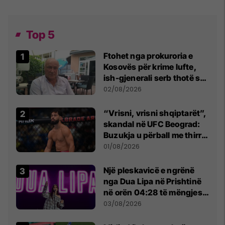
Top 5
Ftohet nga prokuroria e
Kosovës për krime lufte,
ish-gjenerali serb thotë se
dikush e tradhtoi në
02/08/2026
Beograd
“Vrisni, vrisni shqiptarët”,
skandal në UFC Beograd:
Buzukja u përball me thirrje
anti-shqiptare nga
01/08/2026
tribunat
Një pleskavicë e ngrënë
nga Dua Lipa në Prishtinë
në orën 04:28 të mëngjesit
- dhe bota digjitale serbe
03/08/2026
shpall gjendjen e luftës