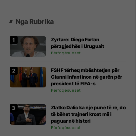
Nga Rubrika
Zyrtare: Diego Forlan
përzgjedhës i Uruguait
Përfaqësueset
FSHF tërheq mbështetjen për
Gianni Infantinon në garën për
president të FIFA-s
Përfaqësueset
Zlatko Dalic ka një punë të re, do
të bëhet trajneri kroat më i
paguar në histori
Përfaqësueset