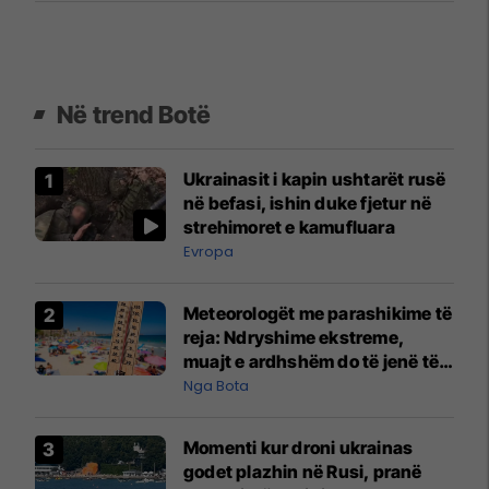
Në trend Botë
Ukrainasit i kapin ushtarët rusë
në befasi, ishin duke fjetur në
strehimoret e kamufluara
Evropa
Meteorologët me parashikime të
reja: Ndryshime ekstreme,
muajt e ardhshëm do të jenë të
pazakontë
Nga Bota
Momenti kur droni ukrainas
godet plazhin në Rusi, pranë