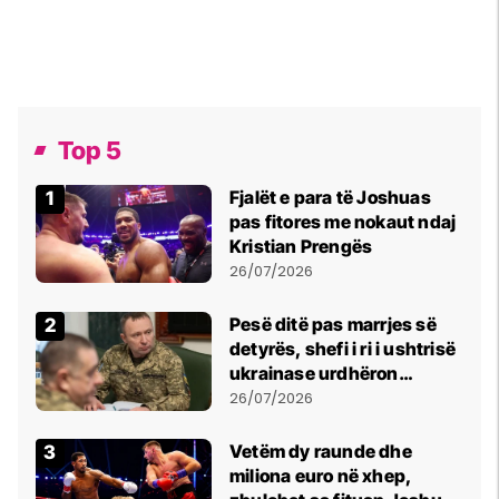
Top 5
Fjalët e para të Joshuas
pas fitores me nokaut ndaj
Kristian Prengës
26/07/2026
Pesë ditë pas marrjes së
detyrës, shefi i ri i ushtrisë
ukrainase urdhëron
kontroll të madh
26/07/2026
Vetëm dy raunde dhe
miliona euro në xhep,