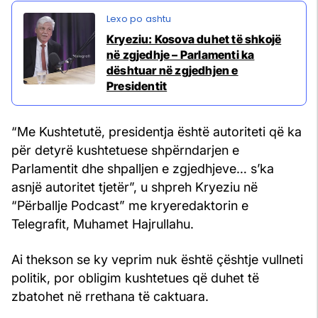
Kryeziu: Kosova duhet të shkojë
në zgjedhje – Parlamenti ka
dështuar në zgjedhjen e
Presidentit
“Me Kushtetutë, presidentja është autoriteti që ka
për detyrë kushtetuese shpërndarjen e
Parlamentit dhe shpalljen e zgjedhjeve… s’ka
asnjë autoritet tjetër”, u shpreh Kryeziu në
“Përballje Podcast” me kryeredaktorin e
Telegrafit, Muhamet Hajrullahu.
Ai thekson se ky veprim nuk është çështje vullneti
politik, por obligim kushtetues që duhet të
zbatohet në rrethana të caktuara.