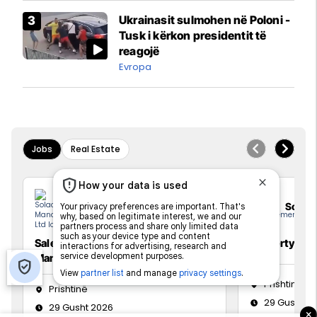
Airways që po shkonte drejt
Ukrainasit sulmohen në Poloni -
Mançesterit
Tusk i kërkon presidentit të
reagojë
Evropa
Jobs
Real Estate
Solace Management Ltd
Solac
Sales Development and Marketing
Property Ma
Manager
Prishtinë
Prishtinë
29 Gusht 2
29 Gusht 2026
×