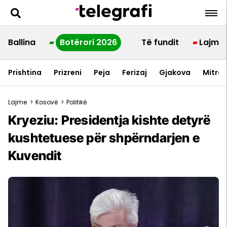
Ballina
Botërori 2026
Të fundit
Lajme
Prishtina
Prizreni
Peja
Ferizaj
Gjakova
Mitrov
Lajme
>
Kosovë
>
Politikë
Kryeziu: Presidentja kishte detyrë
kushtetuese për shpërndarjen e
Kuvendit