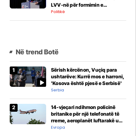
LVV-në për formimin e
institucioneve
Politikë
Në trend Botë
Sërish kërcënon, Vuçiq para
ushtarëve: Kurrë mos e harroni,
'Kosova është pjesë e Serbisë'
Serbia
14-vjeçari ndihmon policinë
britanike për një telefonatë të
rreme, aeroplanët luftarakë u
ngritën në ajër për të
Evropa
interceptuar fluturaken e Qatar