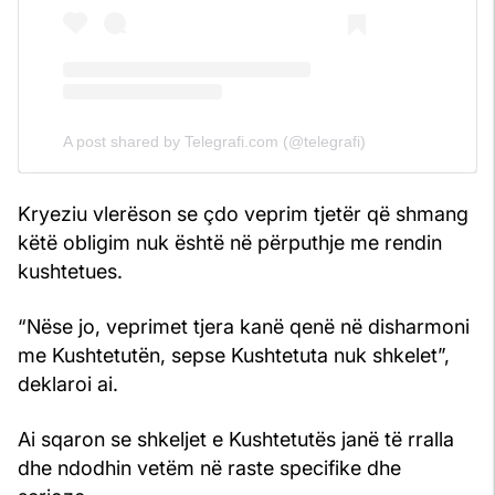
A post shared by Telegrafi.com (@telegrafi)
Kryeziu vlerëson se çdo veprim tjetër që shmang
këtë obligim nuk është në përputhje me rendin
kushtetues.
“Nëse jo, veprimet tjera kanë qenë në disharmoni
me Kushtetutën, sepse Kushtetuta nuk shkelet”,
deklaroi ai.
Ai sqaron se shkeljet e Kushtetutës janë të rralla
dhe ndodhin vetëm në raste specifike dhe