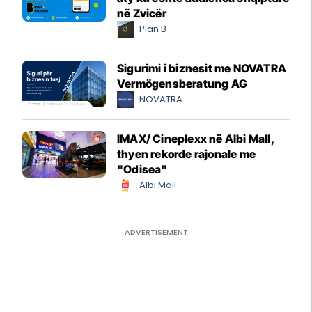
në Zvicër
Plan B
Sigurimi i biznesit me NOVATRA
Vermögensberatung AG
NOVATRA
IMAX/ Cineplexx në Albi Mall,
thyen rekorde rajonale me
"Odisea"
Albi Mall