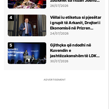
zbulohet sa fituan Joshua
e Prenga
26/07/2026
Vëllai iu etiketua si pjesëtar
i grupit të Arkanit, Drejtori i
Ekonomisë në Prizren
mohon pretendimet
24/07/2026
Gjithçka që ndodhi në
Kuvendin e
jashtëzakonshëm të LDK-
së
30/07/2026