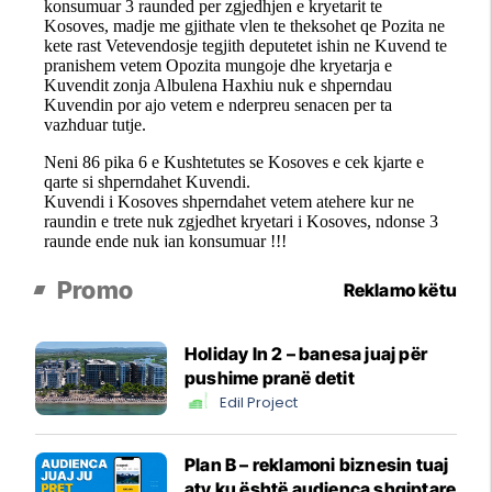
Promo
Reklamo këtu
Holiday In 2 – banesa juaj për
pushime pranë detit
Edil Project
Plan B – reklamoni biznesin tuaj
aty ku është audienca shqiptare