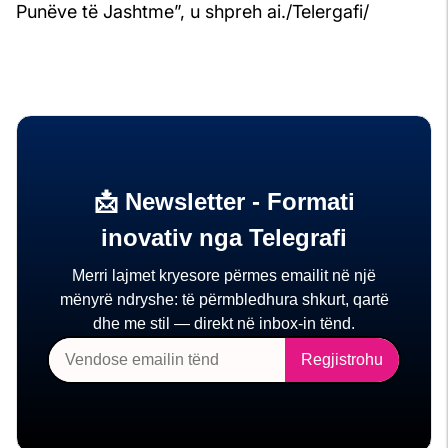
Punëve të Jashtme”, u shpreh ai./Telergafi/