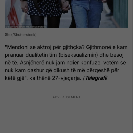
(Rex/Shutterstock)
"Mendoni se aktroj për gjithçka? Gjithmonë e kam
pranuar dualitetin tim (biseksualizmin) dhe besoj
në të. Asnjëherë nuk jam ndier konfuze, vetëm se
nuk kam dashur që dikush të më përqeshë për
këtë gjë", ka thënë 27-vjeçarja. /
Telegrafi
/