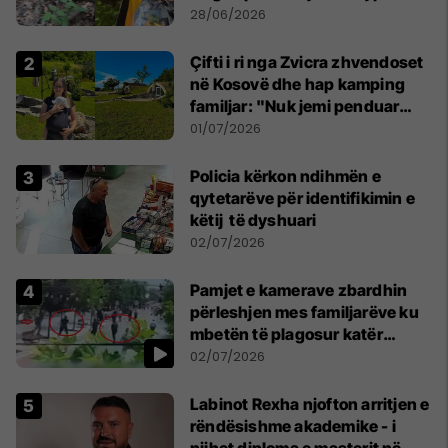
mbijetesë
28/06/2026
Çifti i ri nga Zvicra zhvendoset
në Kosovë dhe hap kamping
familjar: "Nuk jemi penduar
asnjë ditë"
01/07/2026
Policia kërkon ndihmën e
qytetarëve për identifikimin e
këtij të dyshuari
02/07/2026
Pamjet e kamerave zbardhin
përleshjen mes familjarëve ku
mbetën të plagosur katër
persona
02/07/2026
Labinot Rexha njofton arritjen e
rëndësishme akademike - i