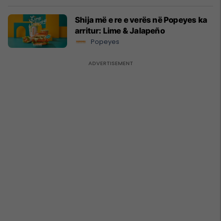
Shija më e re e verës në Popeyes ka
arritur: Lime & Jalapeño
Popeyes