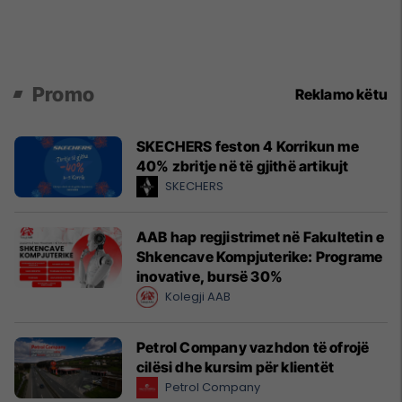
Promo
Reklamo këtu
SKECHERS feston 4 Korrikun me
40% zbritje në të gjithë artikujt
SKECHERS
AAB hap regjistrimet në Fakultetin e
Shkencave Kompjuterike: Programe
inovative, bursë 30%
Kolegji AAB
Petrol Company vazhdon të ofrojë
cilësi dhe kursim për klientët
Petrol Company