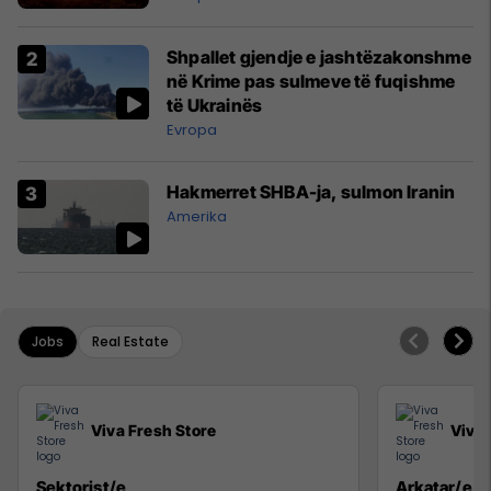
Shpallet gjendje e jashtëzakonshme
në Krime pas sulmeve të fuqishme
të Ukrainës
Evropa
Hakmerret SHBA-ja, sulmon Iranin
Amerika
Jobs
Real Estate
Viva Fresh Store
Viva 
Sektorist/e
Arkatar/e