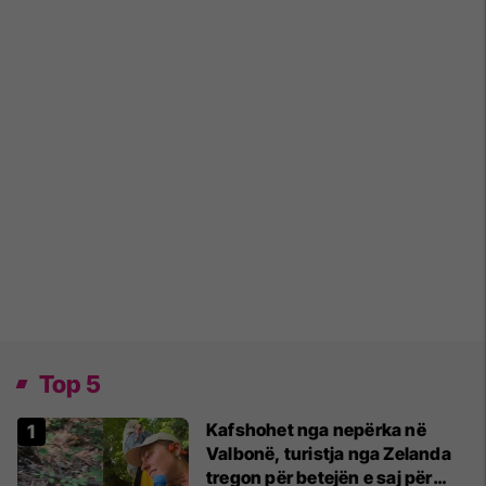
Top 5
Kafshohet nga nepërka në
Valbonë, turistja nga Zelanda
tregon për betejën e saj për