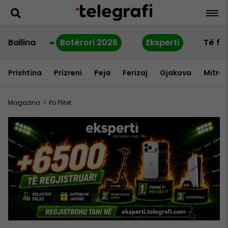
Ballina
Botërori 2026
Eksperti
Të fu
Prishtina
Prizreni
Peja
Ferizaj
Gjakova
Mitrov
Magazina
>
Po Flitet