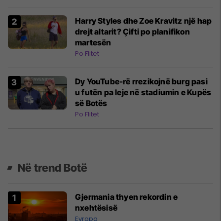
Harry Styles dhe Zoe Kravitz një hap
drejt altarit? Çifti po planifikon
martesën
Po Flitet
Dy YouTube-rë rrezikojnë burg pasi
u futën pa leje në stadiumin e Kupës
së Botës
Po Flitet
Në trend Botë
Gjermania thyen rekordin e
nxehtësisë
Evropa