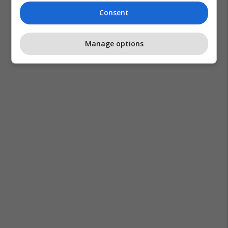
Consent
Hamasi
Izraeli
Rripi I Gazës
Palestina
Manage options