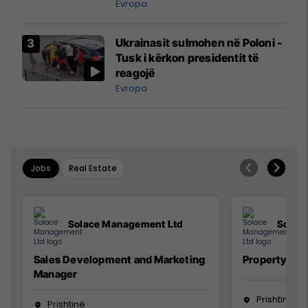
ngritën në ajër për të
Evropa
interceptuar fluturaken e Qatar
Airways që po shkonte drejt
Ukrainasit sulmohen në Poloni -
Mançesterit
Tusk i kërkon presidentit të
reagojë
Evropa
Jobs
Real Estate
Solace Management Ltd
Solac
Sales Development and Marketing
Property Ma
Manager
Prishtinë
Prishtinë