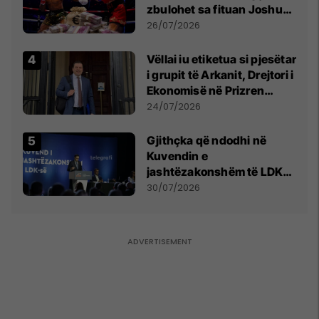
zbulohet sa fituan Joshua
e Prenga
26/07/2026
Vëllai iu etiketua si pjesëtar
i grupit të Arkanit, Drejtori i
Ekonomisë në Prizren
mohon pretendimet
24/07/2026
Gjithçka që ndodhi në
Kuvendin e
jashtëzakonshëm të LDK-
së
30/07/2026