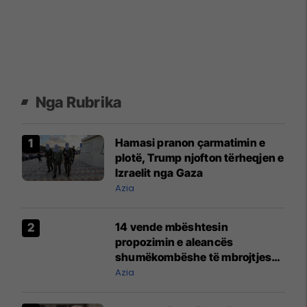
Nga Rubrika
Hamasi pranon çarmatimin e
plotë, Trump njofton tërheqjen e
Izraelit nga Gaza
Azia
14 vende mbështesin
propozimin e aleancës
shumëkombëshe të mbrojtjes
detare të udhëhequr nga Arabia
Azia
Saudite