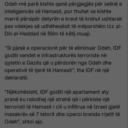
Odeh më parë kishte qenë përgjegjës për selinë e
inteligjencës së Hamasit, por thuhet se kishte
marrë përsipër detyrën e kreut të krahut ushtarak
pas vdekjes së udhëheqësit të mëparshëm Izz al-
Din al-Haddad në fillim të këtij muaji.
"Si pjesë e operacionit për të eliminuar Odeh, IDF
goditi vendet e infrastrukturës terroriste në
qytetin e Gazës që u përdorën nga Odeh dhe
operativë të tjerë të Hamasit", tha IDF në një
deklaratë.
"Njëkohësisht, IDF goditi një apartament aty
pranë ku ndodhej një strehë që i përkiste një
terroristi të Hamasit i cili u infiltrua në Izrael gjatë
masakrës së 7 tetorit dhe operoi brenda rrjetit të
Odeh", shtoi ajo.