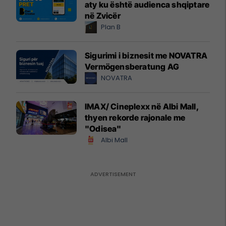
aty ku është audienca shqiptare
në Zvicër
Plan B
Sigurimi i biznesit me NOVATRA
Vermögensberatung AG
NOVATRA
IMAX/ Cineplexx në Albi Mall,
thyen rekorde rajonale me
"Odisea"
Albi Mall