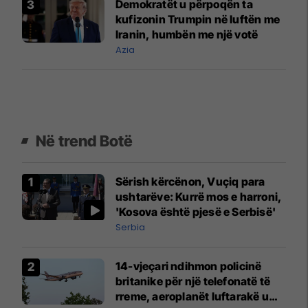
Demokratët u përpoqën ta
kufizonin Trumpin në luftën me
Iranin, humbën me një votë
Azia
Në trend Botë
Sërish kërcënon, Vuçiq para
ushtarëve: Kurrë mos e harroni,
'Kosova është pjesë e Serbisë'
Serbia
14-vjeçari ndihmon policinë
britanike për një telefonatë të
rreme, aeroplanët luftarakë u