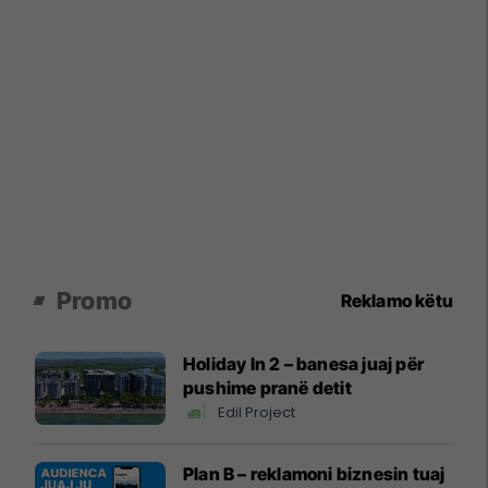
Promo
Reklamo këtu
Holiday In 2 – banesa juaj për
pushime pranë detit
Edil Project
Plan B – reklamoni biznesin tuaj