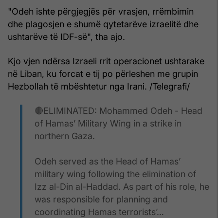
"Odeh ishte përgjegjës për vrasjen, rrëmbimin
dhe plagosjen e shumë qytetarëve izraelitë dhe
ushtarëve të IDF-së", tha ajo.
Kjo vjen ndërsa Izraeli rrit operacionet ushtarake
në Liban, ku forcat e tij po përleshen me grupin
Hezbollah të mbështetur nga Irani. /Telegrafi/
🔴ELIMINATED: Mohammed Odeh - Head
of Hamas’ Military Wing in a strike in
northern Gaza.
Odeh served as the Head of Hamas’
military wing following the elimination of
Izz al-Din al-Haddad. As part of his role, he
was responsible for planning and
coordinating Hamas terrorists’…