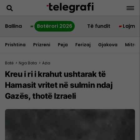
Ballina
Botërori 2026
Të fundit
Lajme
Prishtina
Prizreni
Peja
Ferizaj
Gjakova
Mitrov
Botë
>
Nga Bota
>
Azia
Kreu i ri i krahut ushtarak të
Hamasit vritet në sulmin ndaj
Gazës, thotë Izraeli