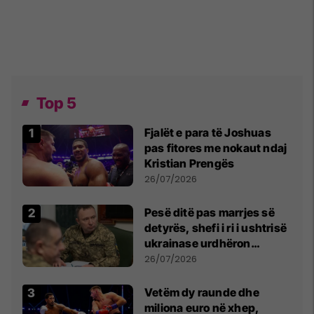
Top 5
Fjalët e para të Joshuas
pas fitores me nokaut ndaj
Kristian Prengës
26/07/2026
Pesë ditë pas marrjes së
detyrës, shefi i ri i ushtrisë
ukrainase urdhëron
kontroll të madh
26/07/2026
Vetëm dy raunde dhe
miliona euro në xhep,