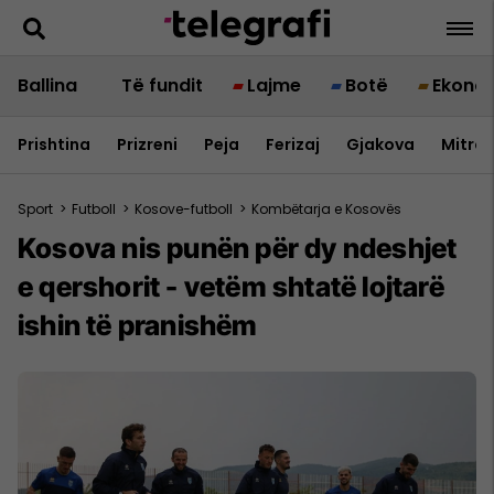
Ballina
Të fundit
Lajme
Botë
Ekono
Prishtina
Prizreni
Peja
Ferizaj
Gjakova
Mitrov
Sport
>
Futboll
>
Kosove-futboll
>
Kombëtarja e Kosovës
Kosova nis punën për dy ndeshjet
e qershorit - vetëm shtatë lojtarë
ishin të pranishëm