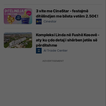
3 vite me CineStar - festojmë
ditëlindjen me bileta vetëm 2.50€!
Cinestar
Kompleksi Linda në Fushë Kosovë -
aty ku çdo detaj i shërben jetës së
përditshme
Al Trade Center