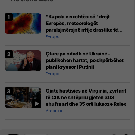
"Kupola e nxehtësisë" drejt
Evropës, meteorologët
paralajmërojnë rritje drastike të
temperaturave
Evropa
Çfarë po ndodh në Ukrainë -
publikohen hartat, po shpërbëhet
plani kryesor i Putinit
Evropa
Gjatë bastisjes në Virginia, zyrtarit
të CIA në shtëpi iu gjetën 303
shufra ari dhe 35 orë luksoze Rolex
Amerika