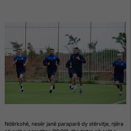
Ndërkohë, nesër janë paraparë dy stërvitje, njëra