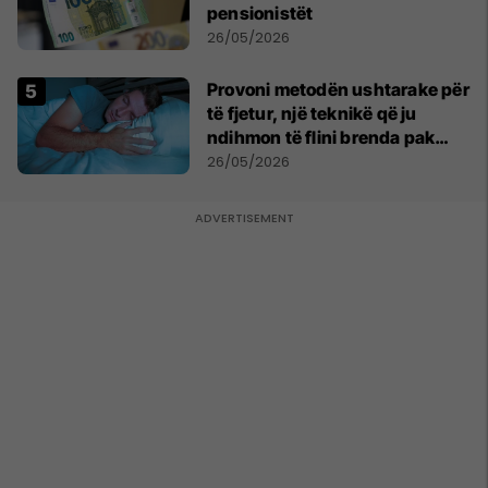
pensionistët
26/05/2026
Provoni metodën ushtarake për
të fjetur, një teknikë që ju
ndihmon të flini brenda pak
minutash
26/05/2026