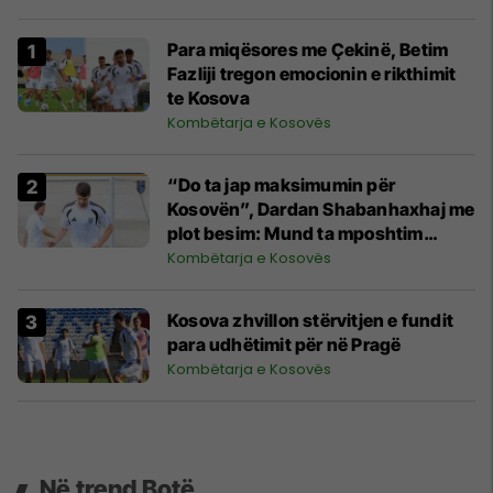
Para miqësores me Çekinë, Betim
Fazliji tregon emocionin e rikthimit
te Kosova
Kombëtarja e Kosovës
“Do ta jap maksimumin për
Kosovën”, Dardan Shabanhaxhaj me
plot besim: Mund ta mposhtim
Çekinë
Kombëtarja e Kosovës
Kosova zhvillon stërvitjen e fundit
para udhëtimit për në Pragë
Kombëtarja e Kosovës
Në trend Botë