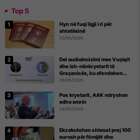
Top 5
Hyn në fuqi ligji i ri për
shtetësinë
22/05/2026
Del audioincizimi mes Vuçiqit
dhe ish-nënkryetarit të
Graçanicës, ku ofendohen
krerë të Kishës Ortodokse
23/05/2026
Serbe
Pos kryetarit, AAK ndryshon
edhe emrin
24/05/2026
Ekzekutohen shtesat prej 100
eurosh për fëmijët dhe