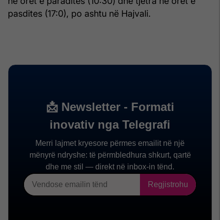
në orët e paradites (10:30) dhe tjetra në orët e
pasdites (17:0), po ashtu në Hajvali.