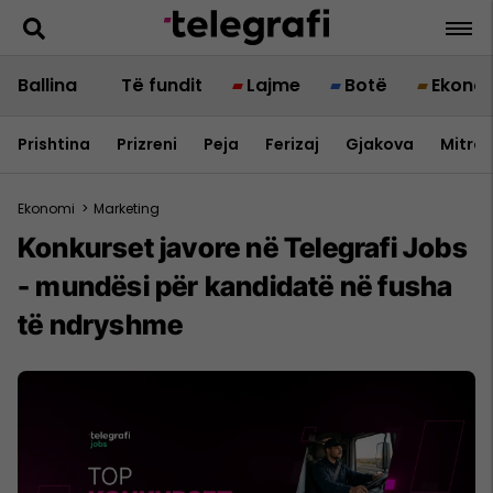
Ballina
Të fundit
Lajme
Botë
Ekono
Prishtina
Prizreni
Peja
Ferizaj
Gjakova
Mitrov
Ekonomi
>
Marketing
Konkurset javore në Telegrafi Jobs
- mundësi për kandidatë në fusha
të ndryshme