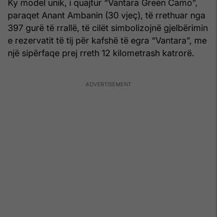
Ky model unik, i quajtur “Vantara Green Camo”,
paraqet Anant Ambanin (30 vjeç), të rrethuar nga
397 gurë të rrallë, të cilët simbolizojnë gjelbërimin
e rezervatit të tij për kafshë të egra “Vantara”, me
një sipërfaqe prej rreth 12 kilometrash katrorë.