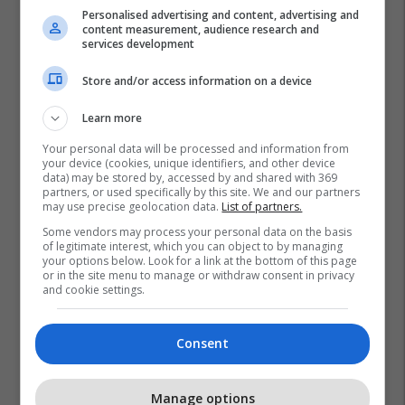
Personalised advertising and content, advertising and
content measurement, audience research and
services development
Store and/or access information on a device
Learn more
India
Mukesh Ambani
Anant Ambani
Video
Your personal data will be processed and information from
your device (cookies, unique identifiers, and other device
data) may be stored by, accessed by and shared with 369
partners, or used specifically by this site. We and our partners
may use precise geolocation data.
List of partners.
Some vendors may process your personal data on the basis
of legitimate interest, which you can object to by managing
your options below. Look for a link at the bottom of this page
or in the site menu to manage or withdraw consent in privacy
and cookie settings.
Consent
Manage options