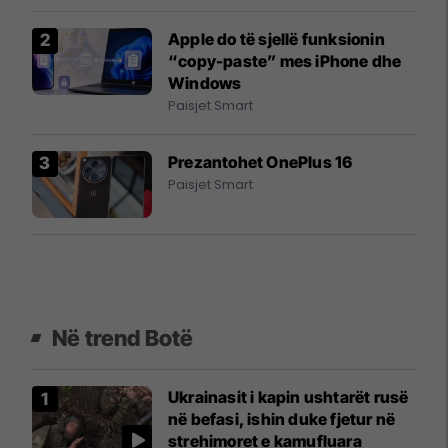
Apple do të sjellë funksionin
“copy-paste” mes iPhone dhe
Windows
Paisjet Smart
Prezantohet OnePlus 16
Paisjet Smart
Në trend Botë
Ukrainasit i kapin ushtarët rusë
në befasi, ishin duke fjetur në
strehimoret e kamufluara