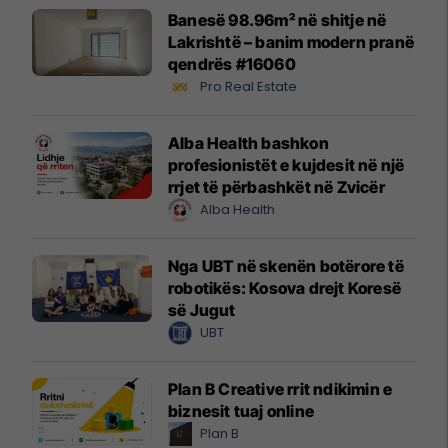
Banesë 98.96m² në shitje në
Lakrishtë – banim modern pranë
qendrës #16060
Pro Real Estate
Alba Health bashkon
profesionistët e kujdesit në një
rrjet të përbashkët në Zvicër
Alba Health
Nga UBT në skenën botërore të
robotikës: Kosova drejt Koresë
së Jugut
UBT
Plan B Creative rrit ndikimin e
biznesit tuaj online
Plan B