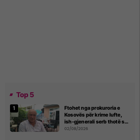
Top 5
Ftohet nga prokuroria e
Kosovës për krime lufte,
ish-gjenerali serb thotë se
dikush e tradhtoi në
02/08/2026
Beograd