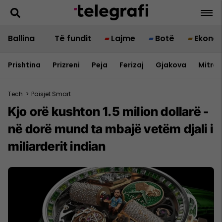
Ballina
Të fundit
Lajme
Botë
Ekono
Prishtina
Prizreni
Peja
Ferizaj
Gjakova
Mitrov
Tech
>
Paisjet Smart
Kjo orë kushton 1.5 milion dollarë -
në dorë mund ta mbajë vetëm djali i
miliarderit indian