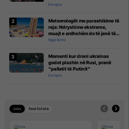
Evropa
Meteorologët me parashikime të
reja: Ndryshime ekstreme,
muajt e ardhshëm do të jenë të
pazakontë
Nga Bota
Momenti kur droni ukrainas
godet plazhin në Rusi, pranë
"pallatit të Putinit"
Evropa
Jobs
Real Estate