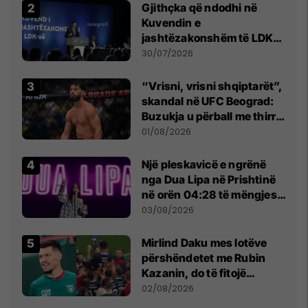
Gjithçka që ndodhi në
Kuvendin e
jashtëzakonshëm të LDK-
së
30/07/2026
“Vrisni, vrisni shqiptarët”,
skandal në UFC Beograd:
Buzukja u përball me thirrje
anti-shqiptare nga
01/08/2026
tribunat
Një pleskavicë e ngrënë
nga Dua Lipa në Prishtinë
në orën 04:28 të mëngjesit
- dhe bota digjitale serbe
03/08/2026
shpall gjendjen e luftës
Mirlind Daku mes lotëve
përshëndetet me Rubin
Kazanin, do të fitojë
miliona te Spartak Moska
02/08/2026