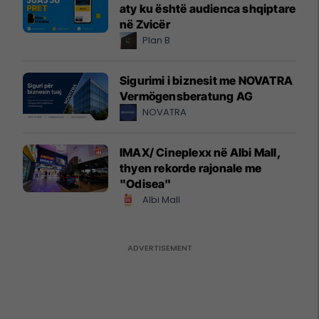
aty ku është audienca shqiptare
në Zvicër
Plan B
Sigurimi i biznesit me NOVATRA
Vermögensberatung AG
NOVATRA
IMAX/ Cineplexx në Albi Mall,
thyen rekorde rajonale me
"Odisea"
Albi Mall