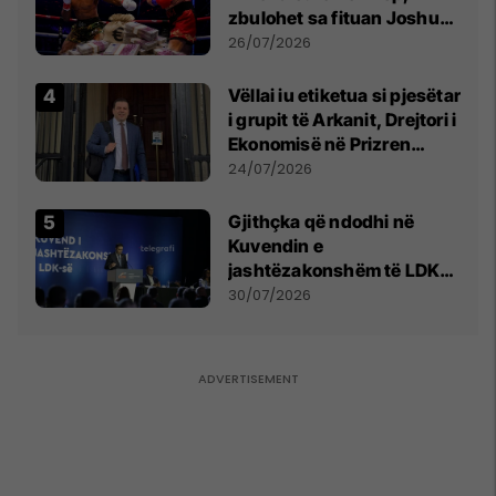
zbulohet sa fituan Joshua
e Prenga
26/07/2026
Vëllai iu etiketua si pjesëtar
i grupit të Arkanit, Drejtori i
Ekonomisë në Prizren
mohon pretendimet
24/07/2026
Gjithçka që ndodhi në
Kuvendin e
jashtëzakonshëm të LDK-
së
30/07/2026