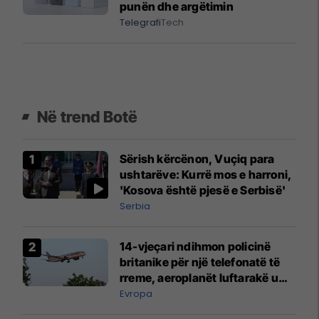
punën dhe argëtimin
Telegrafi
Tech
Në trend Botë
Sërish kërcënon, Vuçiq para
ushtarëve: Kurrë mos e harroni,
'Kosova është pjesë e Serbisë'
Serbia
14-vjeçari ndihmon policinë
britanike për një telefonatë të
rreme, aeroplanët luftarakë u
ngritën në ajër për të
Evropa
interceptuar fluturaken e Qatar