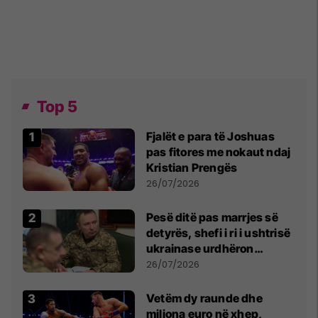
Top 5
Fjalët e para të Joshuas
pas fitores me nokaut ndaj
Kristian Prengës
26/07/2026
Pesë ditë pas marrjes së
detyrës, shefi i ri i ushtrisë
ukrainase urdhëron
kontroll të madh
26/07/2026
Vetëm dy raunde dhe
miliona euro në xhep,