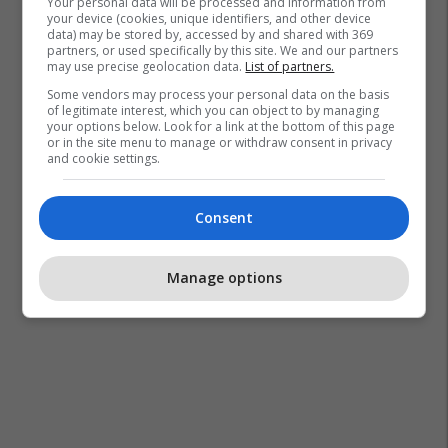
Your personal data will be processed and information from
your device (cookies, unique identifiers, and other device
data) may be stored by, accessed by and shared with 369
partners, or used specifically by this site. We and our partners
may use precise geolocation data.
List of partners.
Some vendors may process your personal data on the basis
Samsung
of legitimate interest, which you can object to by managing
your options below. Look for a link at the bottom of this page
or in the site menu to manage or withdraw consent in privacy
and cookie settings.
Consent
Manage options