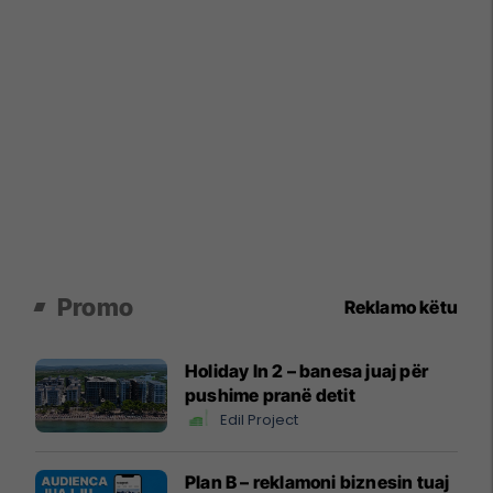
Promo
Reklamo këtu
Holiday In 2 – banesa juaj për
pushime pranë detit
Edil Project
Plan B – reklamoni biznesin tuaj