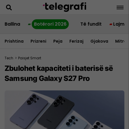
Ballina
Botërori 2026
Të fundit
Lajme
Prishtina
Prizreni
Peja
Ferizaj
Gjakova
Mitrov
Tech
>
Paisjet Smart
Zbulohet kapaciteti i baterisë së
Samsung Galaxy S27 Pro