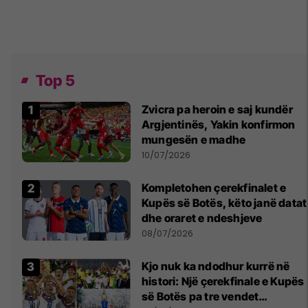
Top 5
Zvicra pa heroin e saj kundër
Argjentinës, Yakin konfirmon
mungesën e madhe
10/07/2026
Kompletohen çerekfinalet e
Kupës së Botës, këto janë datat
dhe oraret e ndeshjeve
08/07/2026
Kjo nuk ka ndodhur kurrë në
histori: Një çerekfinale e Kupës
së Botës pa tre vendet