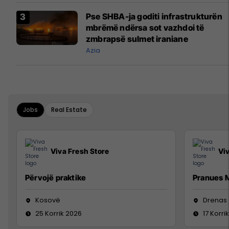
Pse SHBA-ja goditi infrastrukturën
mbrëmë ndërsa sot vazhdoi të
zmbrapsë sulmet iraniane
Azia
Jobs
Real Estate
Viva Fresh Store
Vi
Përvojë praktike
Pranues M
Kosovë
Drenas
25 Korrik 2026
17 Korri