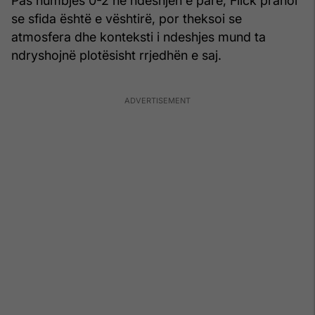
Pas humbjes 0-2 në ndeshjen e parë, Flick pranoi
se sfida është e vështirë, por theksoi se
atmosfera dhe konteksti i ndeshjes mund ta
ndryshojnë plotësisht rrjedhën e saj.