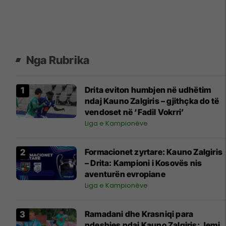
Nga Rubrika
Drita eviton humbjen në udhëtim
ndaj Kauno Zalgiris – gjithçka do të
vendoset në ‘Fadil Vokrri’
Liga e Kampionëve
Formacionet zyrtare: Kauno Zalgiris
– Drita: Kampioni i Kosovës nis
aventurën evropiane
Liga e Kampionëve
Ramadani dhe Krasniqi para
ndeshjes ndaj Kauno Zalgiris: Jemi