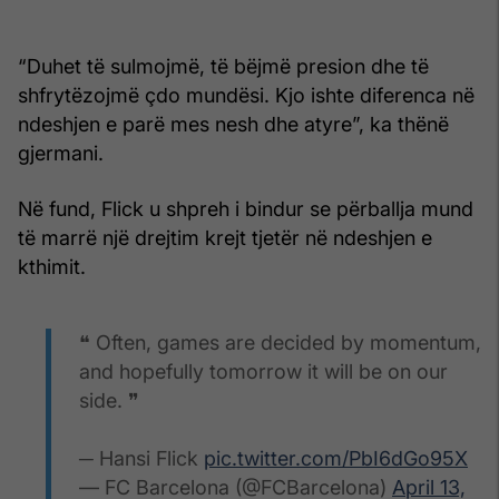
“Duhet të sulmojmë, të bëjmë presion dhe të
shfrytëzojmë çdo mundësi. Kjo ishte diferenca në
ndeshjen e parë mes nesh dhe atyre”, ka thënë
gjermani.
Në fund, Flick u shpreh i bindur se përballja mund
të marrë një drejtim krejt tjetër në ndeshjen e
kthimit.
❝ Often, games are decided by momentum,
and hopefully tomorrow it will be on our
side. ❞
─ Hansi Flick
pic.twitter.com/PbI6dGo95X
— FC Barcelona (@FCBarcelona)
April 13,