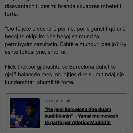
disavantazhit, besimi brenda skuadrës mbetet i
fortë.
“Do të jetë e vështirë për ne, por sigurisht që unë
besoj te ekipi im dhe besoj se mund ta
përmbysim rezultatin. Është e mundur, pse jo? Ky
është fokusi ynë, shtoi ai.
Flick theksoi gjithashtu se Barcelona duhet të
gjejë balancën mes mbrojtjes dhe sulmit ndaj një
kundërshtari shumë të fortë.
"Ne jemi Barcelona dhe duam
kualifikimin" - Yamal me mesazh
të qartë për Atletico Madridin