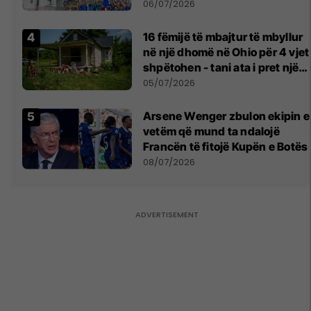
legjendare të futbollit
06/07/2026
16 fëmijë të mbajtur të mbyllur
në një dhomë në Ohio për 4 vjet
shpëtohen - tani ata i pret një
sfidë e madhe
05/07/2026
Arsene Wenger zbulon ekipin e
vetëm që mund ta ndalojë
Francën të fitojë Kupën e Botës
08/07/2026