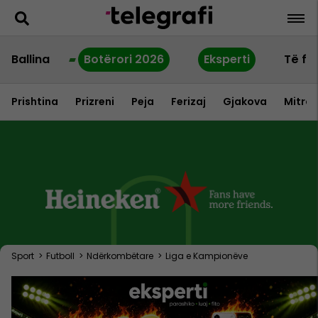
Ballina
Botërori 2026
Eksperti
Të fu
Prishtina
Prizreni
Peja
Ferizaj
Gjakova
Mitrov
Sport
>
Futboll
>
Ndërkombëtare
>
Liga e Kampionëve