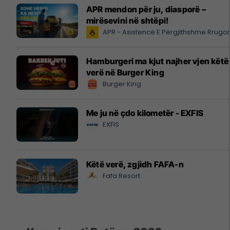
APR mendon për ju, diasporë –
mirësevini në shtëpi!
APR - Asistencë E Përgjithshme Rrugo
Hamburgeri ma kjut najher vjen këtë
verë në Burger King
Burger King
Me ju në çdo kilometër - EXFIS
EXFIS
Këtë verë, zgjidh FAFA-n
Fafa Resort