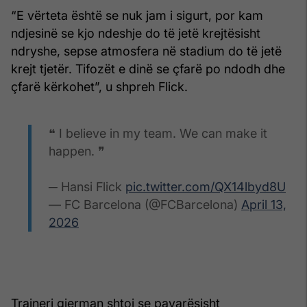
“E vërteta është se nuk jam i sigurt, por kam
ndjesinë se kjo ndeshje do të jetë krejtësisht
ndryshe, sepse atmosfera në stadium do të jetë
krejt tjetër. Tifozët e dinë se çfarë po ndodh dhe
çfarë kërkohet”, u shpreh Flick.
❝ I believe in my team. We can make it
happen. ❞
─ Hansi Flick
pic.twitter.com/QX14lbyd8U
— FC Barcelona (@FCBarcelona)
April 13,
2026
Trajneri gjerman shtoi se pavarësisht