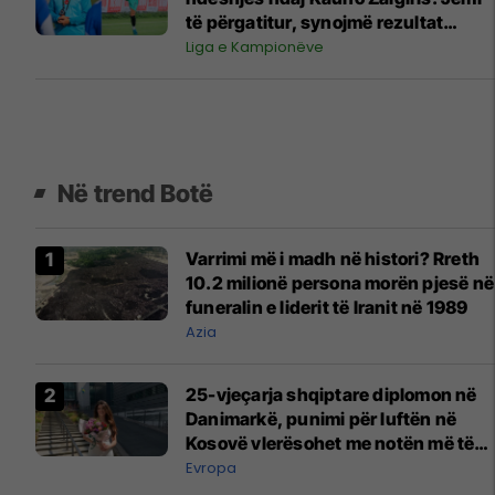
të përgatitur, synojmë rezultat
pozitiv
Liga e Kampionëve
Në trend Botë
Varrimi më i madh në histori? Rreth
10.2 milionë persona morën pjesë në
funeralin e liderit të Iranit në 1989
Azia
25-vjeçarja shqiptare diplomon në
Danimarkë, punimi për luftën në
Kosovë vlerësohet me notën më të
lartë
Evropa