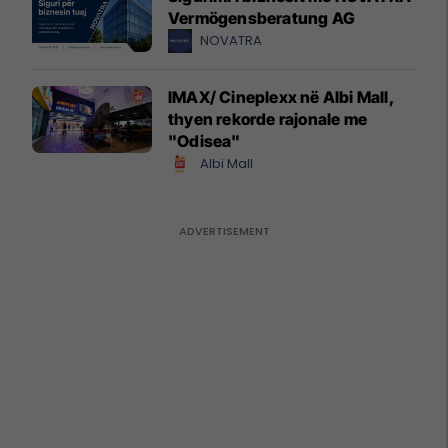
Vermögensberatung AG
NOVATRA
IMAX/ Cineplexx në Albi Mall,
thyen rekorde rajonale me
"Odisea"
Albi Mall