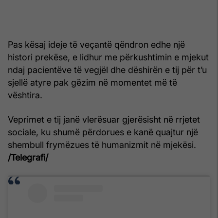
Pas kësaj ideje të veçantë qëndron edhe një
histori prekëse, e lidhur me përkushtimin e mjekut
ndaj pacientëve të vegjël dhe dëshirën e tij për t’u
sjellë atyre pak gëzim në momentet më të
vështira.
Veprimet e tij janë vlerësuar gjerësisht në rrjetet
sociale, ku shumë përdorues e kanë quajtur një
shembull frymëzues të humanizmit në mjekësi.
/Telegrafi/