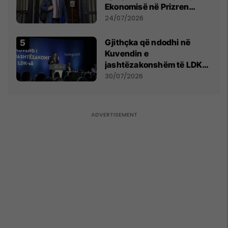
Ekonomisë në Prizren
mohon pretendimet
24/07/2026
Gjithçka që ndodhi në
Kuvendin e
jashtëzakonshëm të LDK-
së
30/07/2026