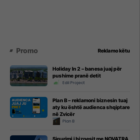
Promo
Reklamo këtu
Holiday In 2 – banesa juaj për
pushime pranë detit
Edil Project
Plan B – reklamoni biznesin tuaj
aty ku është audienca shqiptare
në Zvicër
Plan B
Sigurimi i biznesit me NOVATRA