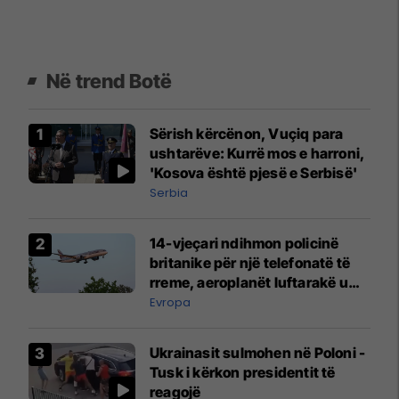
Në trend Botë
Sërish kërcënon, Vuçiq para
ushtarëve: Kurrë mos e harroni,
'Kosova është pjesë e Serbisë'
Serbia
14-vjeçari ndihmon policinë
britanike për një telefonatë të
rreme, aeroplanët luftarakë u
ngritën në ajër për të
Evropa
interceptuar fluturaken e Qatar
Airways që po shkonte drejt
Ukrainasit sulmohen në Poloni -
Mançesterit
Tusk i kërkon presidentit të
reagojë