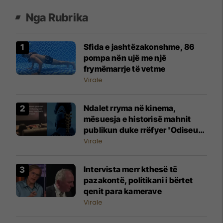
Nga Rubrika
Sfida e jashtëzakonshme, 86
pompa nën ujë me një
frymëmarrje të vetme
Virale
Ndalet rryma në kinema,
mësuesja e historisë mahnit
publikun duke rrëfyer 'Odiseun'
gojarisht
Virale
Intervista merr kthesë të
pazakontë, politikani i bërtet
qenit para kamerave
Virale