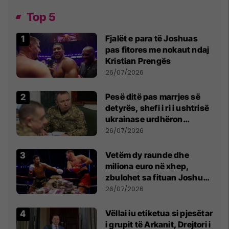
Top 5
Fjalët e para të Joshuas
pas fitores me nokaut ndaj
Kristian Prengës
26/07/2026
Pesë ditë pas marrjes së
detyrës, shefi i ri i ushtrisë
ukrainase urdhëron
kontroll të madh
26/07/2026
Vetëm dy raunde dhe
miliona euro në xhep,
zbulohet sa fituan Joshua
e Prenga
26/07/2026
Vëllai iu etiketua si pjesëtar
i grupit të Arkanit, Drejtori i