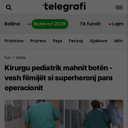
Ballina
Botërori 2026
Të fundit
Lajme
Prishtina
Prizreni
Peja
Ferizaj
Gjakova
Mitrov
Fun
>
Virale
Kirurgu pediatrik mahnit botën -
vesh fëmijët si superheronj para
operacionit