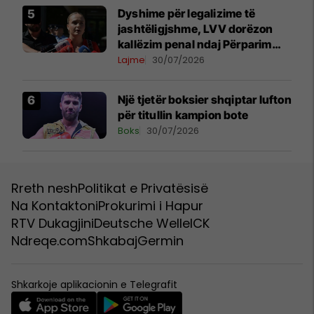
Dyshime për legalizime të
jashtëligjshme, LVV dorëzon
kallëzim penal ndaj Përparim
Ramës dhe zyrtarëve të
Lajme
30/07/2026
kabinetit të tij
Një tjetër boksier shqiptar lufton
për titullin kampion bote
Boks
30/07/2026
Rreth nesh
Politikat e Privatësisë
Na Kontaktoni
Prokurimi i Hapur
RTV Dukagjini
Deutsche Welle
ICK
Ndreqe.com
Shkabaj
Germin
Shkarkoje aplikacionin e Telegrafit