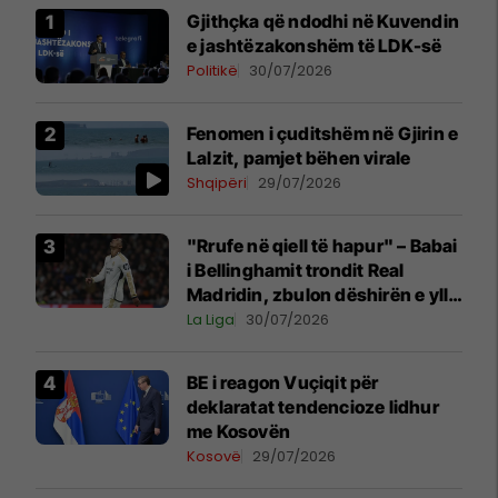
Gjithçka që ndodhi në Kuvendin
e jashtëzakonshëm të LDK-së
Politikë
30/07/2026
Fenomen i çuditshëm në Gjirin e
Lalzit, pamjet bëhen virale
Shqipëri
29/07/2026
"Rrufe në qiell të hapur" – Babai
i Bellinghamit trondit Real
Madridin, zbulon dëshirën e yllit
anglez për largim
La Liga
30/07/2026
BE i reagon Vuçiqit për
deklaratat tendencioze lidhur
me Kosovën
Kosovë
29/07/2026