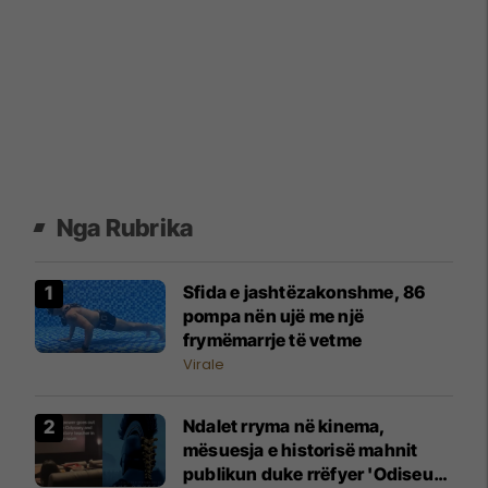
Nga Rubrika
Sfida e jashtëzakonshme, 86
pompa nën ujë me një
frymëmarrje të vetme
Virale
Ndalet rryma në kinema,
mësuesja e historisë mahnit
publikun duke rrëfyer 'Odiseun'