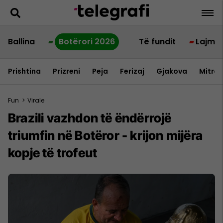
Ballina
Botërori 2026
Të fundit
Lajme
Prishtina
Prizreni
Peja
Ferizaj
Gjakova
Mitrov
Fun
>
Virale
Brazili vazhdon të ëndërrojë
triumfin në Botëror - krijon mijëra
kopje të trofeut