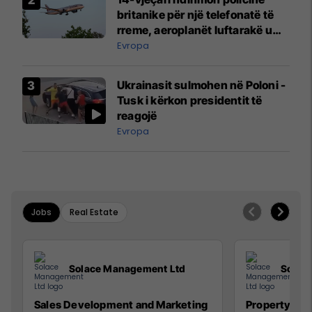
britanike për një telefonatë të
rreme, aeroplanët luftarakë u
ngritën në ajër për të
Evropa
interceptuar fluturaken e Qatar
Airways që po shkonte drejt
Ukrainasit sulmohen në Poloni -
Mançesterit
Tusk i kërkon presidentit të
reagojë
Evropa
Jobs
Real Estate
Solace Management Ltd
Solac
Sales Development and Marketing
Property Ma