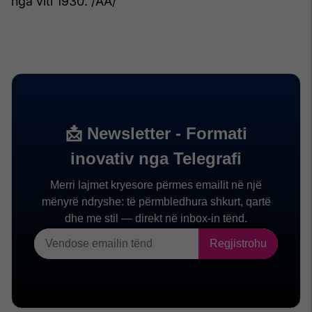
nga viti 1930. /AA/