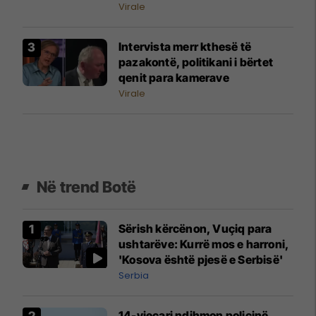
gojarisht
Virale
Intervista merr kthesë të
pazakontë, politikani i bërtet
qenit para kamerave
Virale
Në trend Botë
Sërish kërcënon, Vuçiq para
ushtarëve: Kurrë mos e harroni,
'Kosova është pjesë e Serbisë'
Serbia
14-vjeçari ndihmon policinë