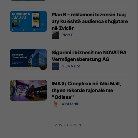
Plan B – reklamoni biznesin tuaj
aty ku është audienca shqiptare
në Zvicër
Plan B
Sigurimi i biznesit me NOVATRA
Vermögensberatung AG
NOVATRA
IMAX/ Cineplexx në Albi Mall,
thyen rekorde rajonale me
"Odisea"
Albi Mall