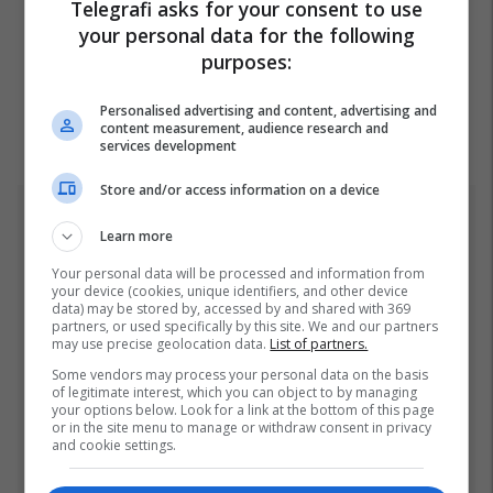
Telegrafi asks for your consent to use
your personal data for the following
purposes:
Personalised advertising and content, advertising and
content measurement, audience research and
services development
Store and/or access information on a device
Top 5
Learn more
Fjalët e para të Joshuas
Your personal data will be processed and information from
your device (cookies, unique identifiers, and other device
pas fitores me nokaut ndaj
data) may be stored by, accessed by and shared with 369
Kristian Prengës
partners, or used specifically by this site. We and our partners
may use precise geolocation data.
List of partners.
26/07/2026
Some vendors may process your personal data on the basis
of legitimate interest, which you can object to by managing
Pesë ditë pas marrjes së
your options below. Look for a link at the bottom of this page
detyrës, shefi i ri i ushtrisë
or in the site menu to manage or withdraw consent in privacy
and cookie settings.
ukrainase urdhëron
kontroll të madh
26/07/2026