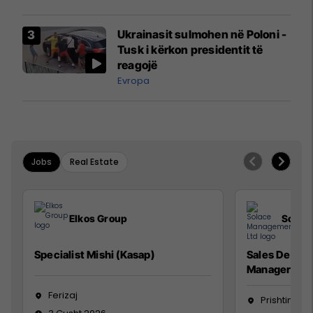
interceptuar fluturaken e Qatar
Airways që po shkonte drejt
Ukrainasit sulmohen në Poloni -
Mançesterit
Tusk i kërkon presidentit të
reagojë
Evropa
Jobs
Real Estate
Elkos Group
Solac
Specialist Mishi (Kasap)
Sales Devel
Manager
Ferizaj
Prishtinë