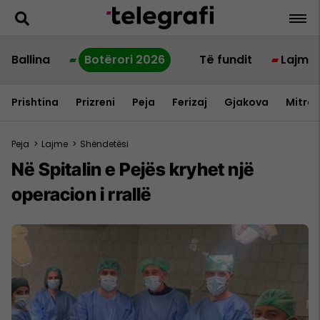
Ballina
Botërori 2026
Të fundit
Lajme
Prishtina
Prizreni
Peja
Ferizaj
Gjakova
Mitrov
Peja
>
Lajme
>
Shëndetësi
Në Spitalin e Pejës kryhet një
operacion i rrallë