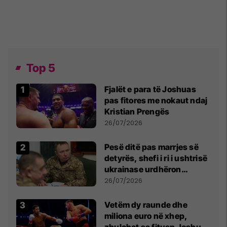
Top 5
Fjalët e para të Joshuas
pas fitores me nokaut ndaj
Kristian Prengës
26/07/2026
Pesë ditë pas marrjes së
detyrës, shefi i ri i ushtrisë
ukrainase urdhëron
kontroll të madh
26/07/2026
Vetëm dy raunde dhe
miliona euro në xhep,
zbulohet sa fituan Joshua