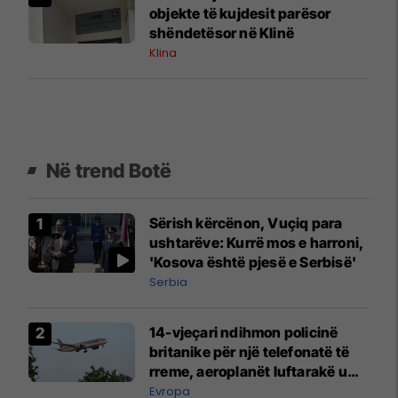
objekte të kujdesit parësor
shëndetësor në Klinë
Klina
Në trend Botë
Sërish kërcënon, Vuçiq para
ushtarëve: Kurrë mos e harroni,
'Kosova është pjesë e Serbisë'
Serbia
14-vjeçari ndihmon policinë
britanike për një telefonatë të
rreme, aeroplanët luftarakë u
ngritën në ajër për të
Evropa