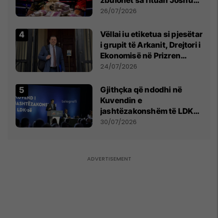
e Prenga
26/07/2026
Vëllai iu etiketua si pjesëtar
i grupit të Arkanit, Drejtori i
Ekonomisë në Prizren
mohon pretendimet
24/07/2026
Gjithçka që ndodhi në
Kuvendin e
jashtëzakonshëm të LDK-
së
30/07/2026