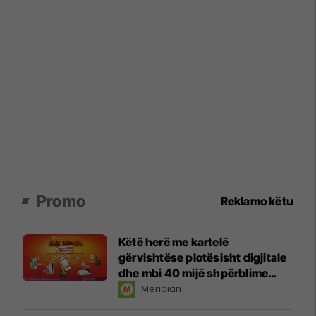
Promo
Reklamo këtu
Këtë herë me kartelë
gërvishtëse plotësisht digjitale
dhe mbi 40 mijë shpërblime
instant!
Meridian