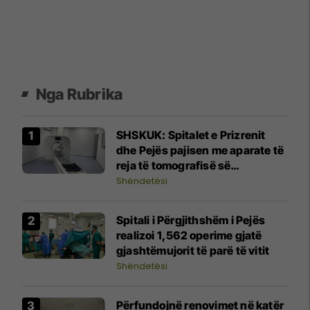
Nga Rubrika
SHSKUK: Spitalet e Prizrenit
dhe Pejës pajisen me aparate të
reja të tomografisë së
kompjuterizuar
Shëndetësi
Spitali i Përgjithshëm i Pejës
realizoi 1,562 operime gjatë
gjashtëmujorit të parë të vitit
Shëndetësi
Përfundojnë renovimet në katër