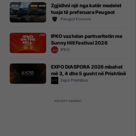
Zgjidhni një nga katër modelet
tuaja të preferuara Peugeot
Peugot Kosova
IPKO vazhdon partneritetin me
Sunny Hill Festival 2026
IPKO
EXPO DIASPORA 2026 mbahet
më 3, 4 dhe 5 gusht në Prishtinë
Expo Prishtina