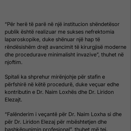
“Për herë të parë në një institucion shëndetësor
publik është realizuar me sukses nefrektomia
laparoskopike, duke shënuar një hap të
rëndësishëm drejt avancimit të kirurgjisë moderne
dhe procedurave minimalisht invazive”, thuhet në
njoftim.
Spitali ka shprehur mirënjohje për stafin e
përfshirë në këtë procedurë, duke veçuar edhe
kontributin e Dr. Naim Loxhës dhe Dr. Liridon
Elezajt.
“Falënderim i veçantë për Dr. Naim Loxha si dhe
për Dr. Liridon Elezaj për mbështetjen dhe
bashkëpunimin profesional”, thuhet më tej.