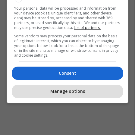
Your personal data will be processed and information from
your device (cookies, unique identifiers, and other device
Peja Lokale
Spitali I Pejës
Peja
data) may be stored by, accessed by and shared with 369
partners, or used specifically by this site. We and our partners
may use precise geolocation data.
List of partners.
Some vendors may process your personal data on the basis
of legitimate interest, which you can object to by managing
your options below. Look for a link at the bottom of this page
or in the site menu to manage or withdraw consent in privacy
and cookie settings.
Consent
Manage options