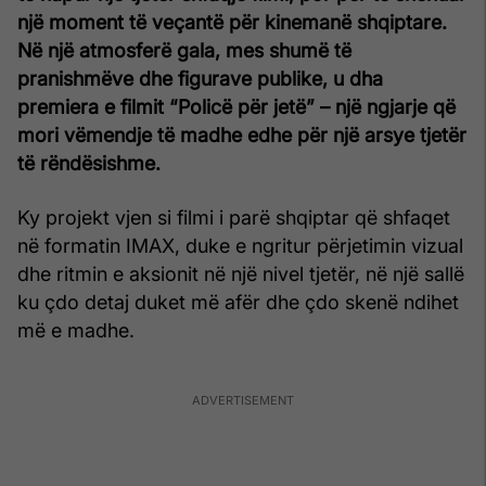
një moment të veçantë për kinemanë shqiptare.
Në një atmosferë gala, mes shumë të
pranishmëve dhe figurave publike, u dha
premiera e filmit “Policë për jetë” – një ngjarje që
mori vëmendje të madhe edhe për një arsye tjetër
të rëndësishme.
Ky projekt vjen si filmi i parë shqiptar që shfaqet
në formatin IMAX, duke e ngritur përjetimin vizual
dhe ritmin e aksionit në një nivel tjetër, në një sallë
ku çdo detaj duket më afër dhe çdo skenë ndihet
më e madhe.