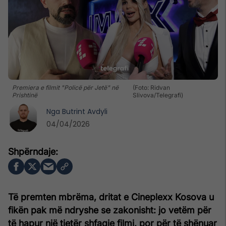
Premiera e filmit "Policë për Jetë" në
(Foto: Ridvan
Prishtinë
Slivova/Telegrafi)
Nga
Butrint Avdyli
04/04/2026
Të premten mbrëma, dritat e Cineplexx Kosova u
fikën pak më ndryshe se zakonisht: jo vetëm për
të hapur një tjetër shfaqje filmi, por për të shënuar