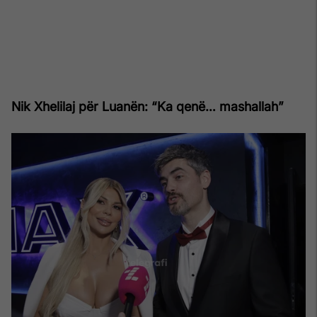
Nik Xhelilaj për Luanën: “Ka qenë… mashallah”