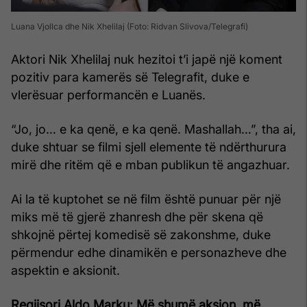
Luana Vjollca dhe Nik Xhelilaj (Foto: Ridvan Slivova/Telegrafi)
Aktori Nik Xhelilaj nuk hezitoi t’i japë një koment
pozitiv para kamerës së Telegrafit, duke e
vlerësuar performancën e Luanës.
“Jo, jo… e ka qenë, e ka qenë. Mashallah…”, tha ai,
duke shtuar se filmi sjell elemente të ndërthurura
mirë dhe ritëm që e mban publikun të angazhuar.
Ai la të kuptohet se në film është punuar për një
miks më të gjerë zhanresh dhe për skena që
shkojnë përtej komedisë së zakonshme, duke
përmendur edhe dinamikën e personazheve dhe
aspektin e aksionit.
Regjisori Aldo Marku: Më shumë aksion, më