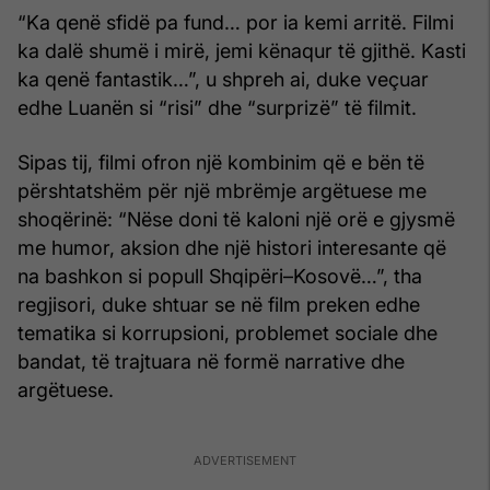
“Ka qenë sfidë pa fund… por ia kemi arritë. Filmi
ka dalë shumë i mirë, jemi kënaqur të gjithë. Kasti
ka qenë fantastik…”, u shpreh ai, duke veçuar
edhe Luanën si “risi” dhe “surprizë” të filmit.
Sipas tij, filmi ofron një kombinim që e bën të
përshtatshëm për një mbrëmje argëtuese me
shoqërinë: “Nëse doni të kaloni një orë e gjysmë
me humor, aksion dhe një histori interesante që
na bashkon si popull Shqipëri–Kosovë…”, tha
regjisori, duke shtuar se në film preken edhe
tematika si korrupsioni, problemet sociale dhe
bandat, të trajtuara në formë narrative dhe
argëtuese.