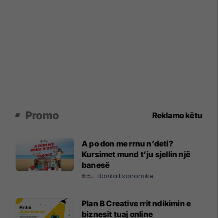
Promo
Reklamo këtu
A po don me rrnu n’deti?
Kursimet mund t’ju sjellin një
banesë
Banka Ekonomike
Plan B Creative rrit ndikimin e
biznesit tuaj online