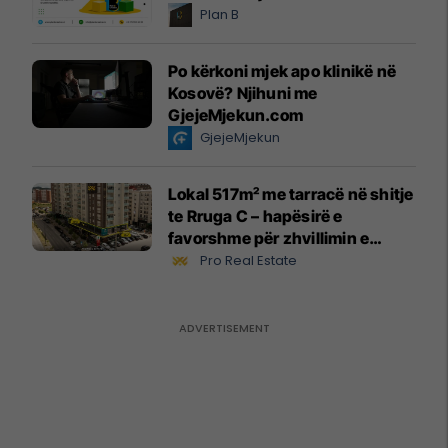
Plan B
Po kërkoni mjek apo klinikë në
Kosovë? Njihuni me
GjejeMjekun.com
GjejeMjekun
Lokal 517m² me tarracë në shitje
te Rruga C – hapësirë e
favorshme për zhvillimin e
biznesit #15796
Pro Real Estate