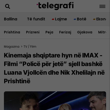
Ballina
Të fundit
Lajme
Botë
Ekono
Prishtina
Prizreni
Peja
Ferizaj
Gjakova
Mitrov
Magazina
>
TV / Film
Kinemaja shqiptare hyn në IMAX -
Filmi “Policë për jetë” sjell bashkë
Luana Vjollcën dhe Nik Xhelilajn në
Prishtinë