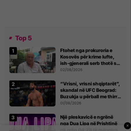
Top 5
Ftohet nga prokuroria e
Kosovës për krime lufte,
ish-gjenerali serb thotë se
dikush e tradhtoi në
02/08/2026
Beograd
“Vrisni, vrisni shqiptarët”,
skandal në UFC Beograd:
Buzukja u përball me thirrje
anti-shqiptare nga
01/08/2026
tribunat
Një pleskavicë e ngrënë
nga Dua Lipa në Prishtinë
×
në orën 04:28 të mëngjesit