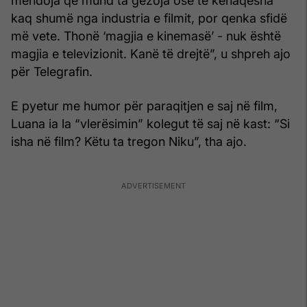
mendoja që mund ta gëzoja ose të kënaqesha
kaq shumë nga industria e filmit, por qenka sfidë
më vete. Thonë ‘magjia e kinemasë’ - nuk është
magjia e televizionit. Kanë të drejtë”, u shpreh ajo
për Telegrafin.
E pyetur me humor për paraqitjen e saj në film,
Luana ia la “vlerësimin” kolegut të saj në kast: “Si
isha në film? Këtu ta tregon Niku”, tha ajo.