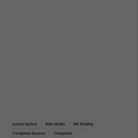
Luana Vjollca
Aldo Marku
Nik Xhelilaj
Cineplexx Kosovo
Cineplexx