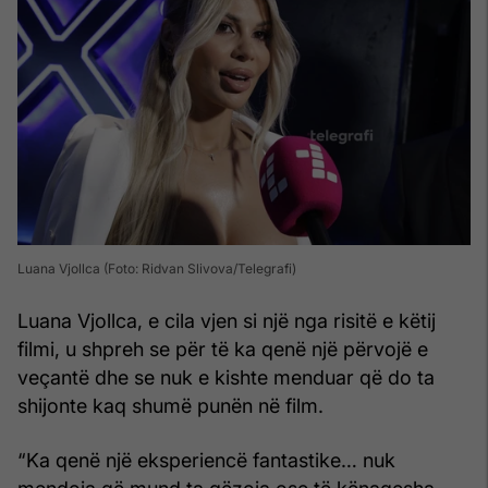
Luana Vjollca (Foto: Ridvan Slivova/Telegrafi)
Luana Vjollca, e cila vjen si një nga risitë e këtij
filmi, u shpreh se për të ka qenë një përvojë e
veçantë dhe se nuk e kishte menduar që do ta
shijonte kaq shumë punën në film.
“Ka qenë një eksperiencë fantastike… nuk