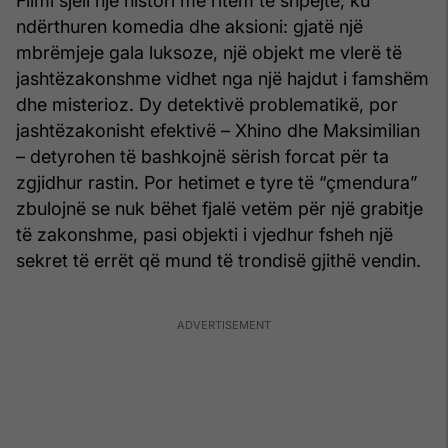
Filmi sjell një histori me ritëm të shpejtë, ku
ndërthuren komedia dhe aksioni: gjatë një
mbrëmjeje gala luksoze, një objekt me vlerë të
jashtëzakonshme vidhet nga një hajdut i famshëm
dhe misterioz. Dy detektivë problematikë, por
jashtëzakonisht efektivë – Xhino dhe Maksimilian
– detyrohen të bashkojnë sërish forcat për ta
zgjidhur rastin. Por hetimet e tyre të “çmendura”
zbulojnë se nuk bëhet fjalë vetëm për një grabitje
të zakonshme, pasi objekti i vjedhur fsheh një
sekret të errët që mund të trondisë gjithë vendin.