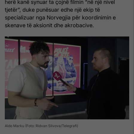
herë kanë synuar ta çojnë filmin “në një nivel
tjetër”, duke punësuar edhe një ekip të
specializuar nga Norvegjia për koordinimin e
skenave të aksionit dhe akrobacive.
Aldo Marku (Foto: Ridvan Slivova/Telegrafi)