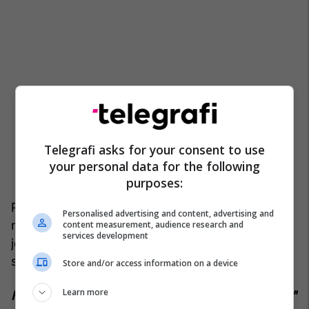
Telegrafi asks for your consent to use
your personal data for the following
purposes:
Premiera në Cineplexx Kosova shënoi një tjetër
Personalised advertising and content, advertising and
ndalesë të rëndësishme për filmin “Policë për
content measurement, audience research and
services development
jetë”, ndërsa publiku tashmë pritet ta vlerësojë në
sallat e kinemasë.
/Telegrafi/
Store and/or access information on a device
Learn more
Fotografi të tjera nga premiera e "Policë për Jetë"