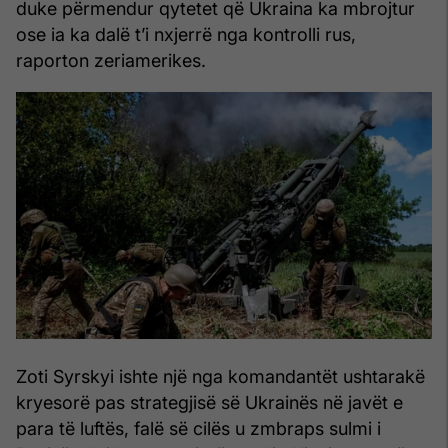
duke përmendur qytetet që Ukraina ka mbrojtur
ose ia ka dalë t’i nxjerrë nga kontrolli rus,
raporton zeriamerikes.
Zoti Syrskyi ishte një nga komandantët ushtarakë
kryesorë pas strategjisë së Ukrainës në javët e
para të luftës, falë së cilës u zmbraps sulmi i