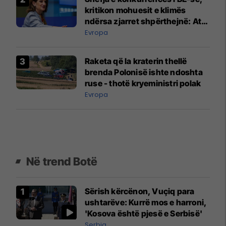
kritikon mohuesit e klimës
ndërsa zjarret shpërthejnë: Ata
po gënjejnë
Evropa
Raketa që la kraterin thellë
brenda Polonisë ishte ndoshta
ruse - thotë kryeministri polak
Evropa
Në trend Botë
Sërish kërcënon, Vuçiq para
ushtarëve: Kurrë mos e harroni,
'Kosova është pjesë e Serbisë'
Serbia