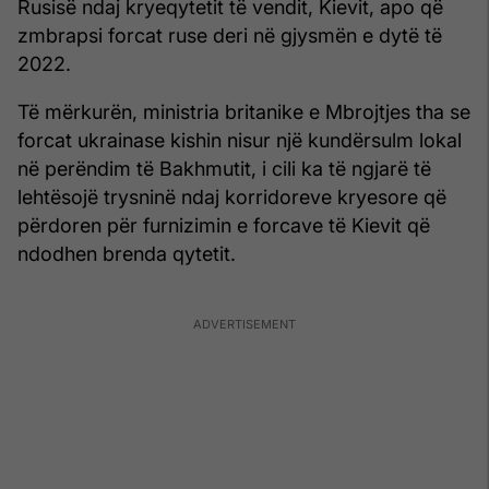
Rusisë ndaj kryeqytetit të vendit, Kievit, apo që
zmbrapsi forcat ruse deri në gjysmën e dytë të
2022.
Të mërkurën, ministria britanike e Mbrojtjes tha se
forcat ukrainase kishin nisur një kundërsulm lokal
në perëndim të Bakhmutit, i cili ka të ngjarë të
lehtësojë trysninë ndaj korridoreve kryesore që
përdoren për furnizimin e forcave të Kievit që
ndodhen brenda qytetit.