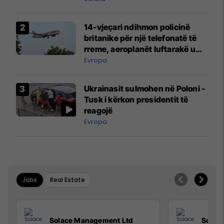
14-vjeçari ndihmon policinë
britanike për një telefonatë të
rreme, aeroplanët luftarakë u
ngritën në ajër për të
Evropa
interceptuar fluturaken e Qatar
Airways që po shkonte drejt
Ukrainasit sulmohen në Poloni -
Mançesterit
Tusk i kërkon presidentit të
reagojë
Evropa
Jobs
Real Estate
Solace Management Ltd
Solac