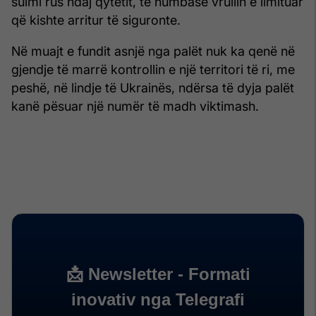
sulmi rus ndaj qytetit, të humbasë vrullin e limituar
që kishte arritur të siguronte.
Në muajt e fundit asnjë nga palët nuk ka qenë në
gjendje të marrë kontrollin e një territori të ri, me
peshë, në lindje të Ukrainës, ndërsa të dyja palët
kanë pësuar një numër të madh viktimash.