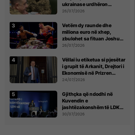
ukrainase urdhëron
kontroll të madh
26/07/2026
Vetëm dy raunde dhe
miliona euro në xhep,
zbulohet sa fituan Joshua
e Prenga
26/07/2026
Vëllai iu etiketua si pjesëtar
i grupit të Arkanit, Drejtori i
Ekonomisë në Prizren
mohon pretendimet
24/07/2026
Gjithçka që ndodhi në
Kuvendin e
jashtëzakonshëm të LDK-
së
30/07/2026