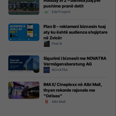
Holiday In 2 – banesa juaj për
pushime pranë detit
Edil Project
Plan B – reklamoni biznesin tuaj
aty ku është audienca shqiptare
në Zvicër
Plan B
Sigurimi i biznesit me NOVATRA
Vermögensberatung AG
NOVATRA
IMAX/ Cineplexx në Albi Mall,
thyen rekorde rajonale me
"Odisea"
Albi Mall