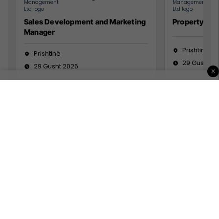
Sales Development and Marketing
Property Ma
Manager
Prishtinë
Prishtinë
29 Gusht 2
29 Gusht 2026
×