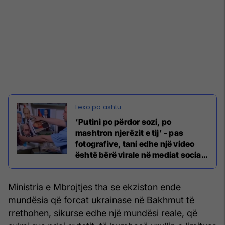
‘Putini po përdor sozi, po
mashtron njerëzit e tij’ - pas
fotografive, tani edhe një video
është bërë virale në mediat sociale
në Rusi
Ministria e Mbrojtjes tha se ekziston ende
mundësia që forcat ukrainase në Bakhmut të
rrethohen, sikurse edhe një mundësi reale, që