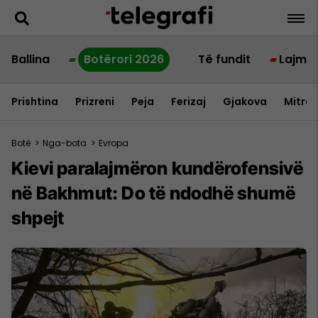
Ballina
Botërori 2026
Të fundit
Lajme
Prishtina
Prizreni
Peja
Ferizaj
Gjakova
Mitrov
Botë
>
Nga-bota
>
Evropa
Kievi paralajmëron kundërofensivë
në Bakhmut: Do të ndodhë shumë
shpejt