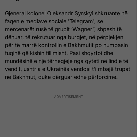
Gjeneral kolonel Oleksandr Syrskyi shkruante në
faqen e mediave sociale 'Telegram', se
mercenarët rusë të grupit ‘Wagner”, shpesh të
dënuar, të rekrutuar nga burgjet, në përpjekjen
për të marrë kontrollin e Bakhmutit po humbasin
fuqinë që kishin fillimisht. Pasi shqyrtoi dhe
mundësinë e një tërheqjeje nga qyteti në lindje të
vendit, ushtria e Ukrainës vendosi t’i mbajë trupat
në Bakhmut, duke dërguar edhe përforcime.