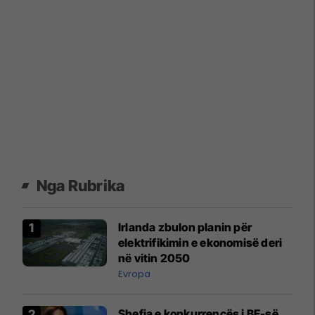
Nga Rubrika
Irlanda zbulon planin për
elektrifikimin e ekonomisë deri
në vitin 2050
Evropa
Shefja e konkurrencës i BE-së,