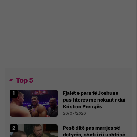
Top 5
Fjalët e para të Joshuas
pas fitores me nokaut ndaj
Kristian Prengës
26/07/2026
Pesë ditë pas marrjes së
detyrës, shefi i ri i ushtrisë