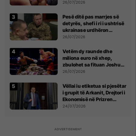
26/07/2026
Pesë ditë pas marrjes së
detyrës, shefi i ri i ushtrisë
ukrainase urdhëron
kontroll të madh
26/07/2026
Vetëm dy raunde dhe
miliona euro në xhep,
zbulohet sa fituan Joshua
e Prenga
26/07/2026
Vëllai iu etiketua si pjesëtar
i grupit të Arkanit, Drejtori i
Ekonomisë në Prizren
mohon pretendimet
24/07/2026