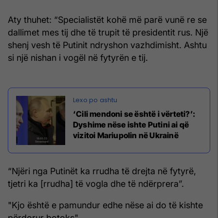
Aty thuhet: “Specialistët kohë më parë vunë re se
dallimet mes tij dhe të trupit të presidentit rus. Një
shenj vesh të Putinit ndryshon vazhdimisht. Ashtu
si një nishan i vogël në fytyrën e tij.
‘Cili mendoni se është i vërteti?’:
Dyshime nëse ishte Putini ai që
vizitoi Mariupolin në Ukrainë
“Njëri nga Putinët ka rrudha të drejta në fytyrë,
tjetri ka [rrudha] të vogla dhe të ndërprera”.
"Kjo është e pamundur edhe nëse ai do të kishte
përdorur botoks".