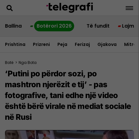
Ballina
Botërori 2026
Të fundit
Lajme
Prishtina
Prizreni
Peja
Ferizaj
Gjakova
Mitrov
Botë
>
Nga Bota
‘Putini po përdor sozi, po
mashtron njerëzit e tij’ - pas
fotografive, tani edhe një video
është bërë virale në mediat sociale
në Rusi