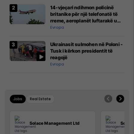
14-vjeçari ndihmon policinë
britanike për një telefonatë të
rreme, aeroplanët luftarakë u
ngritën në ajër për të
Evropa
interceptuar fluturaken e Qatar
Airways që po shkonte drejt
Ukrainasit sulmohen në Poloni -
Mançesterit
Tusk i kërkon presidentit të
reagojë
Evropa
Jobs
Real Estate
Solace Management Ltd
Solac