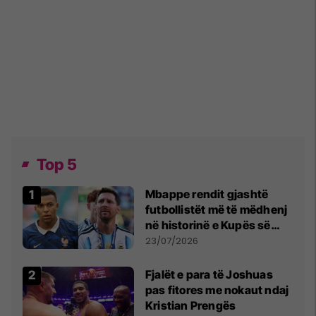
Top 5
Mbappe rendit gjashtë
futbollistët më të mëdhenj
në historinë e Kupës së
Botës, Messi mbetet i dyti
23/07/2026
Fjalët e para të Joshuas
pas fitores me nokaut ndaj
Kristian Prengës