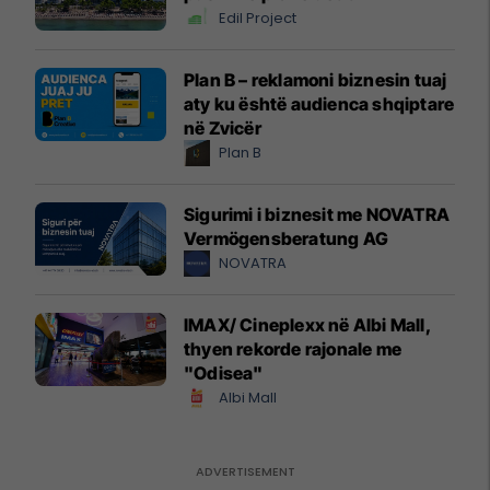
Edil Project
Plan B – reklamoni biznesin tuaj
aty ku është audienca shqiptare
në Zvicër
Plan B
Sigurimi i biznesit me NOVATRA
Vermögensberatung AG
NOVATRA
IMAX/ Cineplexx në Albi Mall,
thyen rekorde rajonale me
"Odisea"
Albi Mall