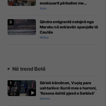
evakuuarit përballen me
nxehtësinë përvëluese
Azia
Qindra emigrantë notojnë nga
Maroku në enklavën spanjolle të
Ceutës
Afrika
Në trend Botë
Sërish kërcënon, Vuçiq para
ushtarëve: Kurrë mos e harroni,
'Kosova është pjesë e Serbisë'
Serbia