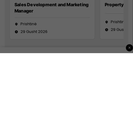
Sales Development and Marketing
Property Ma
Manager
Prishtinë
Prishtinë
29 Gusht 2
29 Gusht 2026
×