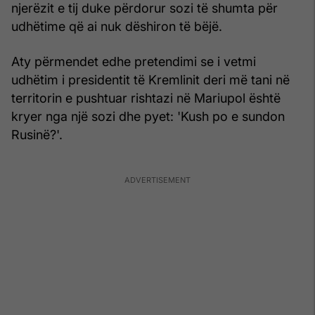
njerëzit e tij duke përdorur sozi të shumta për
udhëtime që ai nuk dëshiron të bëjë.
Aty përmendet edhe pretendimi se i vetmi
udhëtim i presidentit të Kremlinit deri më tani në
territorin e pushtuar rishtazi në Mariupol është
kryer nga një sozi dhe pyet: 'Kush po e sundon
Rusinë?'.