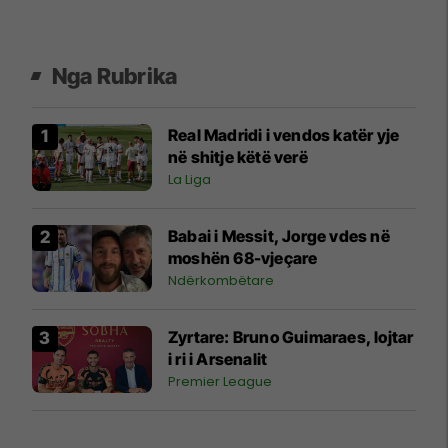
Nga Rubrika
Real Madridi i vendos katër yje
në shitje këtë verë
La Liga
Babai i Messit, Jorge vdes në
moshën 68-vjeçare
Ndërkombëtare
​Zyrtare: Bruno Guimaraes, lojtar
i ri i Arsenalit
Premier League