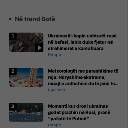
Në trend Botë
Ukrainasit i kapin ushtarët rusë
në befasi, ishin duke fjetur në
strehimoret e kamufluara
Evropa
Meteorologët me parashikime të
reja: Ndryshime ekstreme,
muajt e ardhshëm do të jenë të
pazakontë
Nga Bota
Momenti kur droni ukrainas
godet plazhin në Rusi, pranë
"pallatit të Putinit"
Evropa