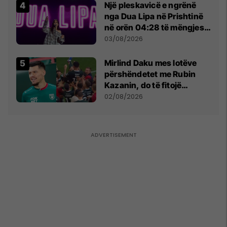
Një pleskavicë e ngrënë
nga Dua Lipa në Prishtinë
në orën 04:28 të mëngjesit
- dhe bota digjitale serbe
03/08/2026
shpall gjendjen e luftës
Mirlind Daku mes lotëve
përshëndetet me Rubin
Kazanin, do të fitojë
miliona te Spartak Moska
02/08/2026