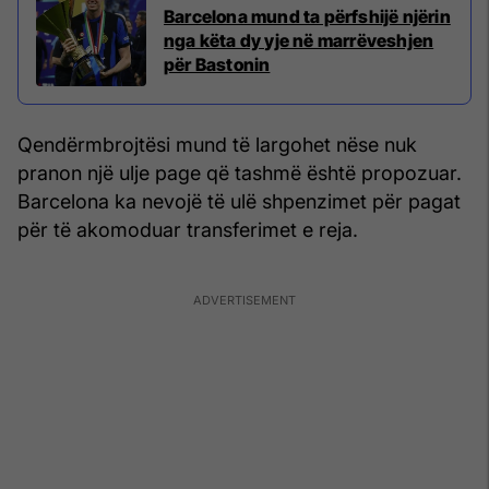
Barcelona mund ta përfshijë njërin
nga këta dy yje në marrëveshjen
për Bastonin
Qendërmbrojtësi mund të largohet nëse nuk
pranon një ulje page që tashmë është propozuar.
Barcelona ka nevojë të ulë shpenzimet për pagat
për të akomoduar transferimet e reja.