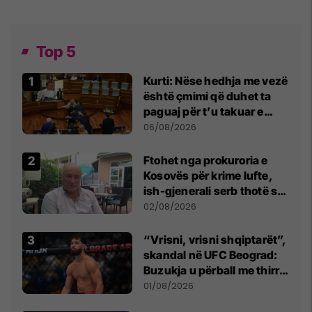
Top 5
Kurti: Nëse hedhja me vezë
është çmimi që duhet ta
paguaj për t’u takuar e
bashkëbiseduar jam i
06/08/2026
lumtur ta bëj këtë
Ftohet nga prokuroria e
Kosovës për krime lufte,
ish-gjenerali serb thotë se
dikush e tradhtoi në
02/08/2026
Beograd
“Vrisni, vrisni shqiptarët”,
skandal në UFC Beograd:
Buzukja u përball me thirrje
anti-shqiptare nga
01/08/2026
tribunat