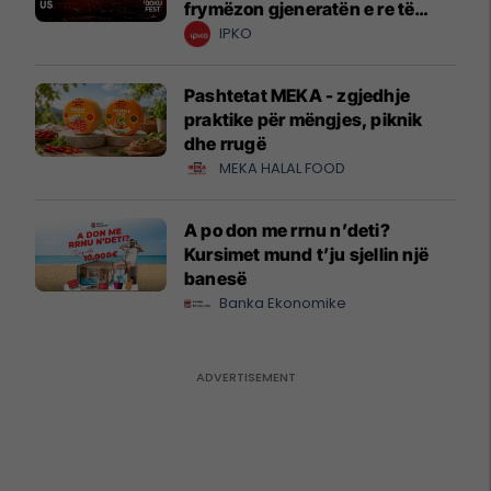
frymëzon gjeneratën e re të
krijuesve
IPKO
Pashtetat MEKA - zgjedhje
praktike për mëngjes, piknik
dhe rrugë
MEKA HALAL FOOD
A po don me rrnu n’deti?
Kursimet mund t’ju sjellin një
banesë
Banka Ekonomike