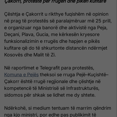
Çakorri, protestë për rrugën dhe pikën kufitare
Çështja e Çakorrit u rikthye fuqishëm në opinion
në prag të protestës së paralajmëruar më 25 prill,
e organizuar nga banorë dhe aktivistë nga Peja,
Deçani, Plava, Gucia, me kërkesën kryesore
funksionalizimin e rrugës dhe hapjen e pikës
kufitare që do të shkurtonte distancën ndërmjet
Kosovës dhe Malit të Zi.
Në raportimet e Telegrafit para protestës,
Komuna e Pejës
theksoi se rruga Pejë–Kuçishtë–
Çakorr është rrugë regjionale dhe çështje në
kompetencë të Ministrisë së Infrastrukturës,
sidomos për shkak se lidhet me dy shtete.
Ndërkohë, si medium tentuam të marrim qëndrim
nga kjo ministri, por edhe pas publikimit të