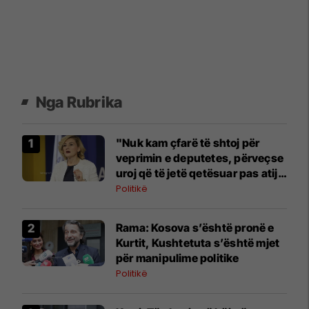
Nga Rubrika
"Nuk kam çfarë të shtoj për
veprimin e deputetes, përveçse
uroj që të jetë qetësuar pas atij
momenti", reagon Kusari-Lila
Politikë
​Rama: Kosova s’është pronë e
Kurtit, Kushtetuta s’është mjet
për manipulime politike
Politikë