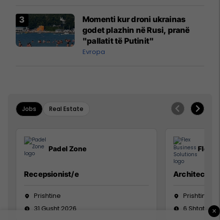
Momenti kur droni ukrainas
godet plazhin në Rusi, pranë
"pallatit të Putinit"
Evropa
Jobs
Real Estate
Padel Zone
Flex B
Recepsionist/e
Architect
Prishtine
Prishtinë
31 Gusht 2026
6 Shtator 2
×