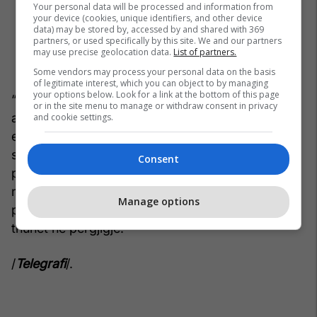
Your personal data will be processed and information from
your device (cookies, unique identifiers, and other device
data) may be stored by, accessed by and shared with 369
partners, or used specifically by this site. We and our partners
may use precise geolocation data.
List of partners.
Some vendors may process your personal data on the basis
of legitimate interest, which you can object to by managing
your options below. Look for a link at the bottom of this page
“Qasja jonë mbetet që, pavarësisht procedurave
or in the site menu to manage or withdraw consent in privacy
administrative në zhvillim, të mos lejojmë krijimin
and cookie settings.
e vështirësive për qytetarët apo cenimin e
sigurisë në terren. Për këtë arsye, ekipet
Consent
përkatëse do të jenë të angazhuara vazhdimisht,
në mënyrë që situata të menaxhohet me
Manage options
përgjegjësi dhe në përputhje me interesin publik”,
thuhet në përgjigje.
/
Telegrafi
/.