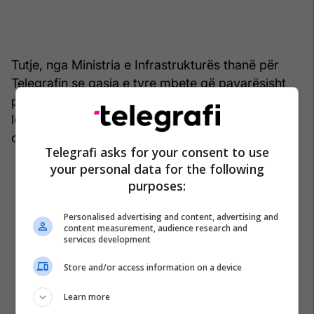
Tutje, nga Ministria e Infrastrukturës thanë për
Telegrafin se qasja e tyre mbete që pavarësisht
procedurave administrative në zhvillim, të mos
lejojnë krijimin e vështirësive për qytetarët apo
cenimin e sigurisë në terren.
Telegrafi asks for your consent to use
your personal data for the following
purposes:
Personalised advertising and content, advertising and
content measurement, audience research and
services development
Store and/or access information on a device
Learn more