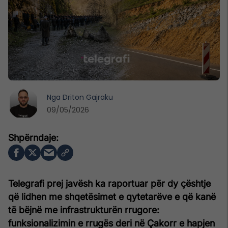
Nga
Driton Gajraku
09/05/2026
Telegrafi prej javësh ka raportuar për dy çështje
që lidhen me shqetësimet e qytetarëve e që kanë
të bëjnë me infrastrukturën rrugore:
funksionalizimin e rrugës deri në Çakorr e hapjen