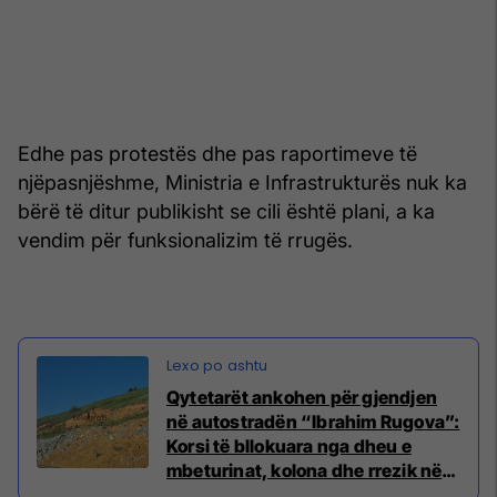
Edhe pas protestës dhe pas raportimeve të
njëpasnjëshme, Ministria e Infrastrukturës nuk ka
bërë të ditur publikisht se cili është plani, a ka
vendim për funksionalizim të rrugës.
Qytetarët ankohen për gjendjen
në autostradën “Ibrahim Rugova”:
Korsi të bllokuara nga dheu e
mbeturinat, kolona dhe rrezik në
trafik