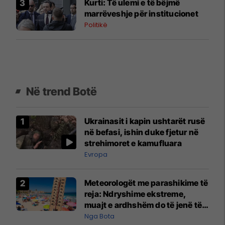
Kurti: Të ulemi e të bëjmë
marrëveshje për institucionet
Politikë
Në trend Botë
Ukrainasit i kapin ushtarët rusë
në befasi, ishin duke fjetur në
strehimoret e kamufluara
Evropa
Meteorologët me parashikime të
reja: Ndryshime ekstreme,
muajt e ardhshëm do të jenë të
pazakontë
Nga Bota