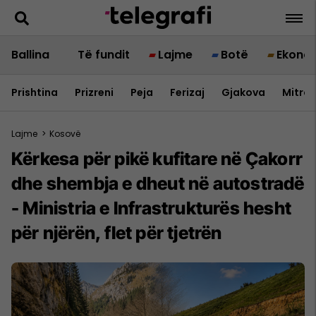
Ballina
Të fundit
Lajme
Botë
Ekono
Prishtina
Prizreni
Peja
Ferizaj
Gjakova
Mitrov
Lajme
>
Kosovë
Kërkesa për pikë kufitare në Çakorr
dhe shembja e dheut në autostradë
- Ministria e Infrastrukturës hesht
për njërën, flet për tjetrën