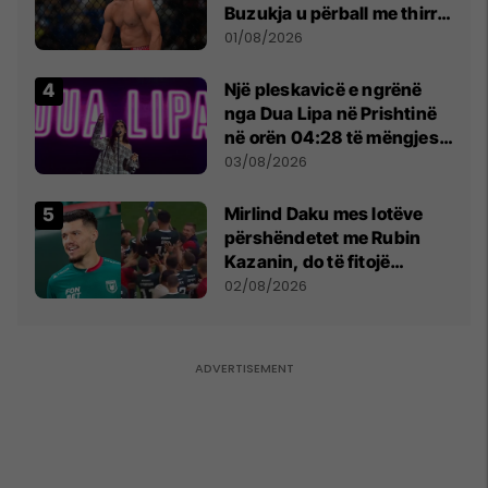
Buzukja u përball me thirrje
anti-shqiptare nga
01/08/2026
tribunat
Një pleskavicë e ngrënë
nga Dua Lipa në Prishtinë
në orën 04:28 të mëngjesit
- dhe bota digjitale serbe
03/08/2026
shpall gjendjen e luftës
Mirlind Daku mes lotëve
përshëndetet me Rubin
Kazanin, do të fitojë
miliona te Spartak Moska
02/08/2026