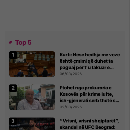
Top 5
Kurti: Nëse hedhja me vezë
është çmimi që duhet ta
paguaj për t’u takuar e
bashkëbiseduar jam i
06/08/2026
lumtur ta bëj këtë
Ftohet nga prokuroria e
Kosovës për krime lufte,
ish-gjenerali serb thotë se
dikush e tradhtoi në
02/08/2026
Beograd
“Vrisni, vrisni shqiptarët”,
skandal në UFC Beograd: