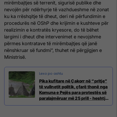
mirëmbajtjes së terrenit, sigurisë publike dhe
nevojën për ndërhyrje të vazhdueshme në zonat
ku ka rrëshqitje të dheut, deri në përfundimin e
procedurës në OShP dhe krijimin e kushteve për
realizimin e kontratës kryesore, do të bëhet
largimi i dheut dhe intervenimet e nevojshme
përmes kontratave të mirëmbajtjes që janë
nënshkruar së fundmi”, thuhet në përgjigjen e
Ministrisë.
Pika kufitare në Çakorr në “pritje”
të vullnetit politik, çfarë thonë nga
Komuna e Pejës para protestës së
paralajmëruar më 25 prill - heshtje
nga ministritë