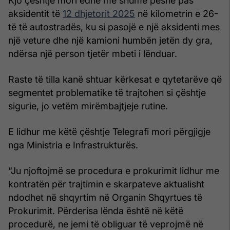
Kjo çështje mori edhe më shumë peshë pas
aksidentit të
12 dhjetorit 2025
në kilometrin e 26-
të të autostradës, ku si pasojë e një aksidenti mes
një veture dhe një kamioni humbën jetën dy gra,
ndërsa një person tjetër mbeti i lënduar.
Raste të tilla kanë shtuar kërkesat e qytetarëve që
segmentet problematike të trajtohen si çështje
sigurie, jo vetëm mirëmbajtjeje rutine.
E lidhur me këtë çështje Telegrafi mori përgjigje
nga Ministria e Infrastrukturës.
“Ju njoftojmë se procedura e prokurimit lidhur me
kontratën për trajtimin e skarpateve aktualisht
ndodhet në shqyrtim në Organin Shqyrtues të
Prokurimit. Përderisa lënda është në këtë
procedurë, ne jemi të obliguar të veprojmë në